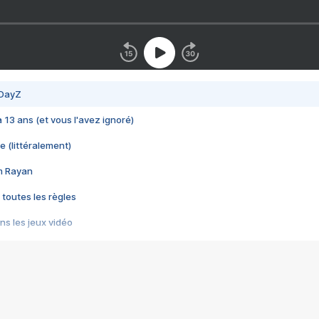
 DayZ
 a 13 ans (et vous l'avez ignoré)
e (littéralement)
im Rayan
 toutes les règles
s les jeux vidéo
us choquant de Rockstar ? - Le scandale BULLY
e plus moche de Steam
du RÊVE tourne au CAUCHEMAR