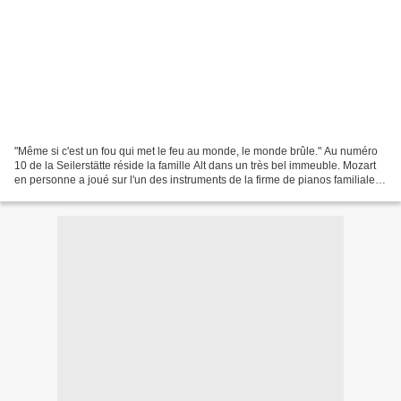
"Même si c'est un fou qui met le feu au monde, le monde brûle." Au numéro
10 de la Seilerstätte réside la famille Alt dans un très bel immeuble. Mozart
en personne a joué sur l'un des instruments de la firme de pianos familiale.
En 1888, Franz Alt, petit-fils...