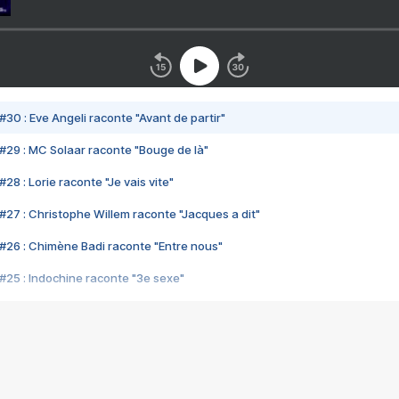
#30 : Eve Angeli raconte "Avant de partir"
#29 : MC Solaar raconte "Bouge de là"
28 : Lorie raconte "Je vais vite"
#27 : Christophe Willem raconte "Jacques a dit"
#26 : Chimène Badi raconte "Entre nous"
#25 : Indochine raconte "3e sexe"
#24 : Zaho raconte "C'est chelou"
#23 : Patrick Bruel raconte "Au café des délices"
#22 : Kyo raconte "Le chemin"