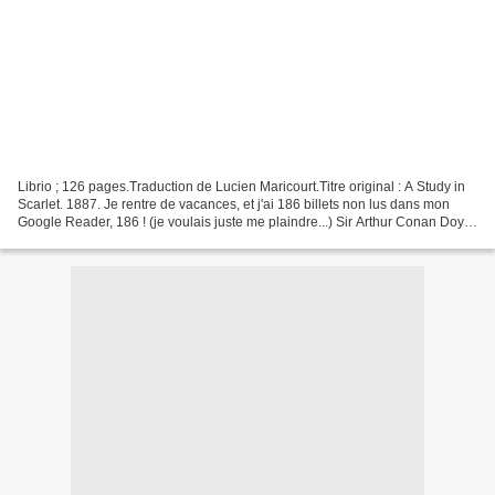
Librio ; 126 pages.Traduction de Lucien Maricourt.Titre original : A Study in
Scarlet. 1887. Je rentre de vacances, et j'ai 186 billets non lus dans mon
Google Reader, 186 ! (je voulais juste me plaindre...) Sir Arthur Conan Doyle
est encore un auteur...