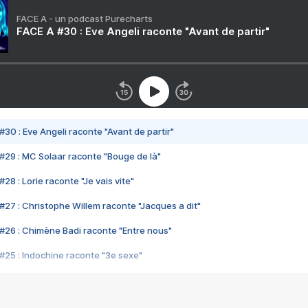
FACE A - un podcast Purecharts
FACE A #30 : Eve Angeli raconte "Avant de partir"
#30 : Eve Angeli raconte "Avant de partir"
#29 : MC Solaar raconte "Bouge de là"
28 : Lorie raconte "Je vais vite"
#27 : Christophe Willem raconte "Jacques a dit"
#26 : Chimène Badi raconte "Entre nous"
#25 : Indochine raconte "3e sexe"
#24 : Zaho raconte "C'est chelou"
#23 : Patrick Bruel raconte "Au café des délices"