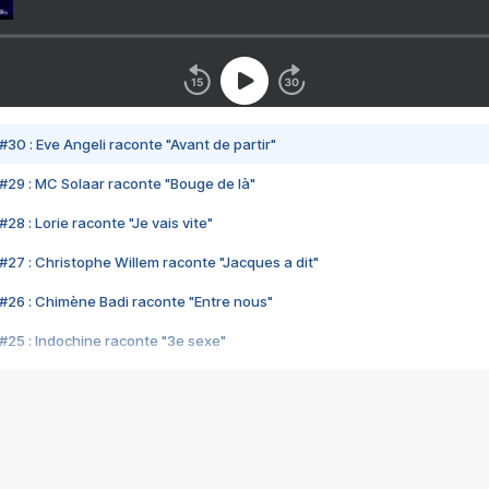
#30 : Eve Angeli raconte "Avant de partir"
#29 : MC Solaar raconte "Bouge de là"
28 : Lorie raconte "Je vais vite"
#27 : Christophe Willem raconte "Jacques a dit"
#26 : Chimène Badi raconte "Entre nous"
#25 : Indochine raconte "3e sexe"
#24 : Zaho raconte "C'est chelou"
#23 : Patrick Bruel raconte "Au café des délices"
#22 : Kyo raconte "Le chemin"