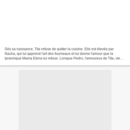
Dès sa naissance, Tita refuse de quitter la cuisine. Elle est élevée par
Nacha, qui lui apprend l'art des fourneaux et lui donne l'amour que la
tyrannique Mama Elena lui refuse. Lorsque Pedro, l'amoureux de Tita, vient
demander sa main des années plus...