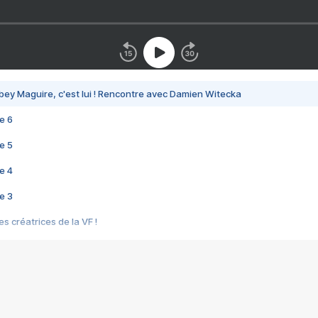
bey Maguire, c'est lui ! Rencontre avec Damien Witecka
e 6
e 5
e 4
e 3
s créatrices de la VF !
e 2
e 1
e Mektoub My Love arrive enfin ! Rencontre avec Shaïn Boumedine et Sal