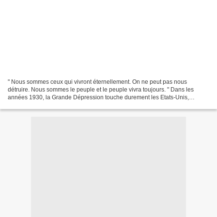
" Nous sommes ceux qui vivront éternellement. On ne peut pas nous
détruire. Nous sommes le peuple et le peuple vivra toujours. " Dans les
années 1930, la Grande Dépression touche durement les Etats-Unis,
provoquant un chômage massif et le surendettement...