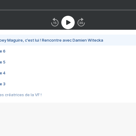
bey Maguire, c'est lui ! Rencontre avec Damien Witecka
e 6
e 5
e 4
e 3
s créatrices de la VF !
e 2
e 1
e Mektoub My Love arrive enfin ! Rencontre avec Shaïn Boumedine et Sal