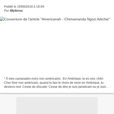
Publié le 19/08/2018 à 18:04
Par
lillylivres
" À mes camarades noirs non américains : En Amérique, tu es noir, chéri
Cher Noir non américain, quand tu fais le choix de venir en Amérique, tu
deviens noir. Cesse de discuter. Cesse de dire je suis jamaïcain ou je suis
ghanéen. L’Amérique s’en fiche....