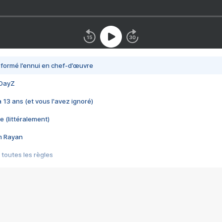
nsformé l’ennui en chef-d’œuvre
 DayZ
 a 13 ans (et vous l'avez ignoré)
e (littéralement)
im Rayan
 toutes les règles
s les jeux vidéo
us choquant de Rockstar ? - Le scandale BULLY
e plus moche de Steam