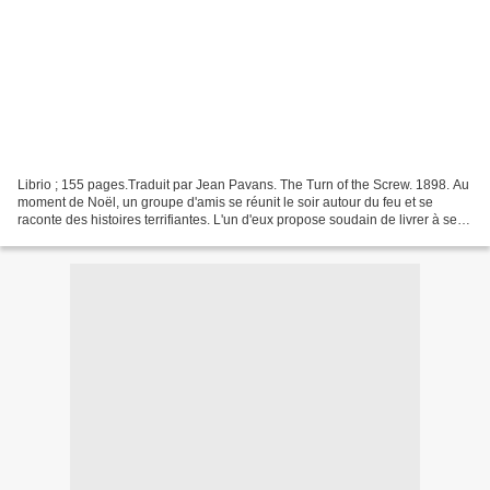
Librio ; 155 pages.Traduit par Jean Pavans. The Turn of the Screw. 1898. Au
moment de Noël, un groupe d'amis se réunit le soir autour du feu et se
raconte des histoires terrifiantes. L'un d'eux propose soudain de livrer à ses
amis un récit véridique,...