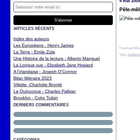
4 mai 200
Pêle-mê
ARTICLES RÉCENTS
Index des auteurs
Les Européens - Henry James
Posté par lill
La Terre - Emile Zola
Tags:
Angleter
Une Histoire de la lecture - Alberto Manguel
La Longue vue - Elizabeth Jane Howard
A l'irlandaise - Joseph O'Connor
Bilan littéraire 2023
Villette -Charlotte Brontë
Le Quinconce - Charles Palliser
Brooklyn - Colm Toibin
DERNIERS COMMENTAIRES
CATÉGORIES