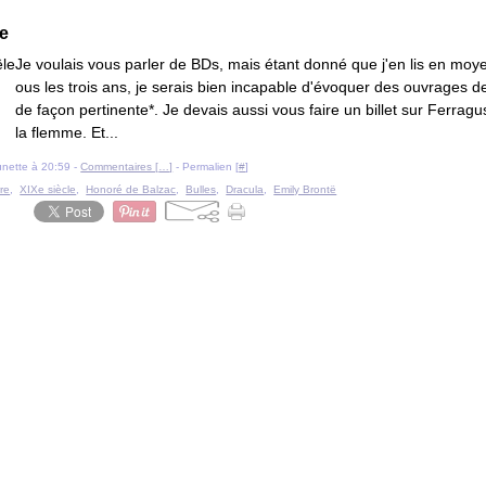
9
le
Je voulais vous parler de BDs, mais étant donné que j'en lis en moy
ous les trois ans, je serais bien incapable d'évoquer des ouvrages d
de façon pertinente*. Je devais aussi vous faire un billet sur Ferragus
la flemme. Et...
ounette à 20:59 -
Commentaires [
…
]
- Permalien [
#
]
re
,
XIXe siècle
,
Honoré de Balzac
,
Bulles
,
Dracula
,
Emily Brontë