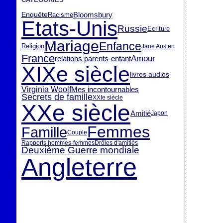
Enquête
Bloomsbury
Racisme
Etats-Unis
Russie
Ecriture
Mariage
Enfance
Religion
Jane Austen
France
Amour
relations parents-enfant
XIXe siècle
livres audios
Virginia Woolf
Mes incontournables
Secrets de famille
XXIe siècle
XXe siècle
Amitié
Japon
Femmes
Famille
Couple
Rapports hommes-femmes
Drôles d'amitiés
Deuxième Guerre mondiale
Angleterre