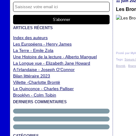
11 juin 20
Les Bron
ARTICLES RÉCENTS
Index des auteurs
Les Européens - Henry James
La Terre - Emile Zola
Posté par lilly
Une Histoire de la lecture - Alberto Manguel
Tags:
Soeurs 
La Longue vue - Elizabeth Jane Howard
Brontë
,
Branw
A l'irlandaise - Joseph O'Connor
Bilan littéraire 2023
Villette -Charlotte Brontë
Le Quinconce - Charles Palliser
Brooklyn - Colm Toibin
DERNIERS COMMENTAIRES
CATÉGORIES