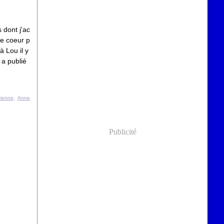
 dont j'ac
de coeur p
 Lou il y
 a publié
rienne
,
Anne
Publicité