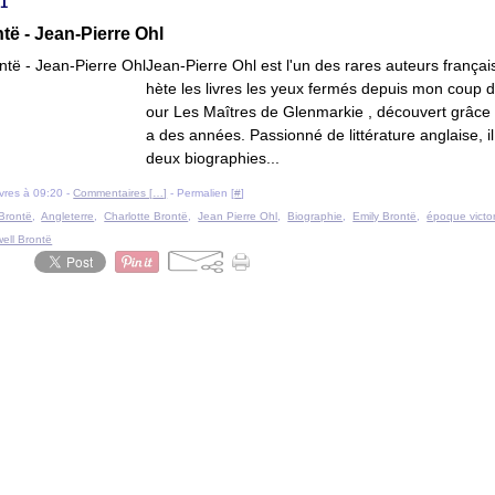
21
të - Jean-Pierre Ohl
Jean-Pierre Ohl est l'un des rares auteurs français
hète les livres les yeux fermés depuis mon coup 
our Les Maîtres de Glenmarkie , découvert grâce à
a des années. Passionné de littérature anglaise, il
deux biographies...
livres à 09:20 -
Commentaires [
…
]
- Permalien [
#
]
Brontë
,
Angleterre
,
Charlotte Brontë
,
Jean Pierre Ohl
,
Biographie
,
Emily Brontë
,
époque victo
ell Brontë