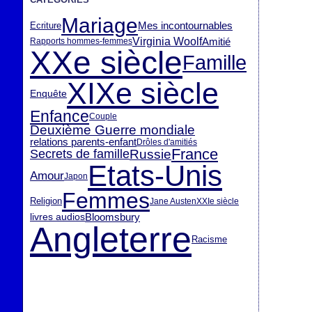
Mariage
Mes incontournables
Ecriture
Virginia Woolf
Amitié
Rapports hommes-femmes
XXe siècle
Famille
XIXe siècle
Enquête
Enfance
Couple
Deuxième Guerre mondiale
relations parents-enfant
Drôles d'amitiés
France
Secrets de famille
Russie
Etats-Unis
Amour
Japon
Femmes
Religion
Jane Austen
XXIe siècle
livres audios
Bloomsbury
Angleterre
Racisme