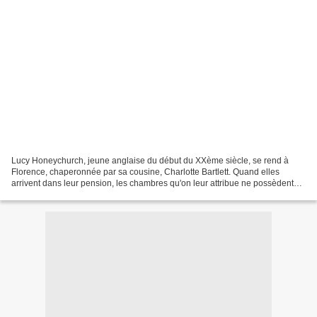
Lucy Honeychurch, jeune anglaise du début du XXème siècle, se rend à
Florence, chaperonnée par sa cousine, Charlotte Bartlett. Quand elles
arrivent dans leur pension, les chambres qu'on leur attribue ne possèdent
pas de fenêtres avec vue sur l'Arno, comme...