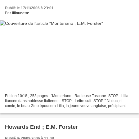
Publié le 17/11/2006 à 23:01
Par
lillounette
Edition 10/18 ; 253 pages . "Monteriano - Radieuse Toscane -STOP - Lilia
fiancée dans noblesse Italienne - STOP - Lettre suit -STOP-" Ni duc, ni
comte, le beau Gino épousera Lilia, la jeune veuve anglaise, précipitant
l'étonnante rencontre du conservatisme...
Howards End ; E.M. Forster
Publié le 28/09/2006 à 13:08