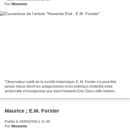
Par
lillounette
"Observateur subtil de la société britannique, E. M. Forster n'a peut-être
jamais mieux décrit les antagonismes et les entrelacs d'intérêts entre
aristocratie et bourgeoisie que dans Howards End. Dans cette histoire
d'héritage et de remariage s'affrontent...
Maurice ; E.M. Forster
Publié le 20/09/2006 à 11:40
Par
lillounette