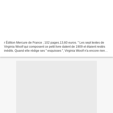
r Édition Mercure de France ; 102 pages.13,60 euros. " Les sept textes de
Virginia Woolf qui composent ce petit livre datent de 1909 et étaient restés
inédits. Quand elle rédige ses " esquisses ", Virginia Woolf n'a encore rien
publié - à part des articles...