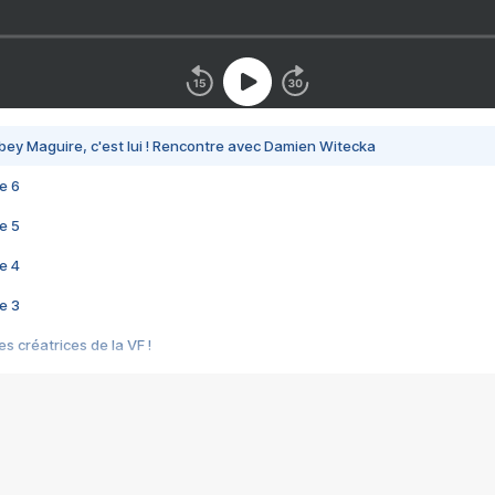
bey Maguire, c'est lui ! Rencontre avec Damien Witecka
e 6
e 5
e 4
e 3
s créatrices de la VF !
e 2
e 1
e Mektoub My Love arrive enfin ! Rencontre avec Shaïn Boumedine et Sal