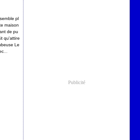
 semble pl
nte maison
ant de pu
t qu'attire
tubeuse Le
c...
Publicité