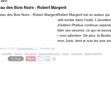
 2017
au des Bois Noirs - Robert Margerit
Robert Margerit est un auteur qui
utôt tombé dans l'oubli. L'excelle
d'édition Phébus continue cepend
blier ses oeuvres, ce qui ne pouvai
r mon attention. De plus, la Book
mon June, dont je suis les avis ave
livres à 17:05 -
Commentaires [
…
]
- Permalien [
#
]
,
Enquête
,
France
,
XXe siècle
,
Amour malheureux
,
Amour
,
Auvergne
,
Robert Margerit