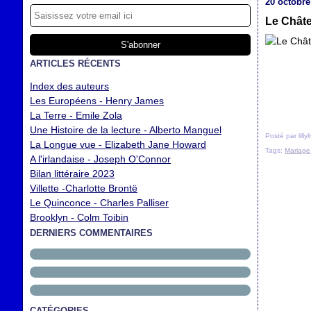
20 octobre
Le Châte
ARTICLES RÉCENTS
Index des auteurs
Les Européens - Henry James
La Terre - Emile Zola
Une Histoire de la lecture - Alberto Manguel
Posté par lilly
La Longue vue - Elizabeth Jane Howard
Tags:
Mariage
A l'irlandaise - Joseph O'Connor
Bilan littéraire 2023
Villette -Charlotte Brontë
Le Quinconce - Charles Palliser
Brooklyn - Colm Toibin
DERNIERS COMMENTAIRES
CATÉGORIES