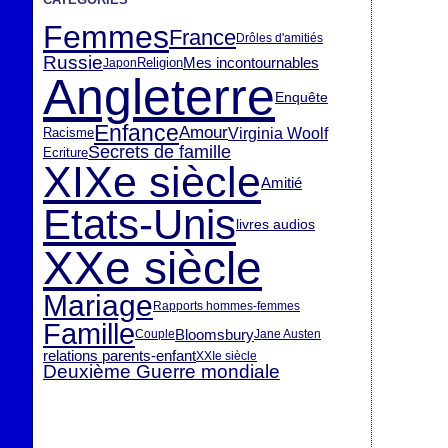
Femmes
France
Drôles d'amitiés
Russie
Mes incontournables
Religion
Japon
Angleterre
Enquête
Enfance
Amour
Virginia Woolf
Racisme
Secrets de famille
Ecriture
XIXe siècle
Amitié
Etats-Unis
livres audios
XXe siècle
Mariage
Rapports hommes-femmes
Famille
Bloomsbury
Couple
Jane Austen
relations parents-enfant
XXIe siècle
Deuxième Guerre mondiale