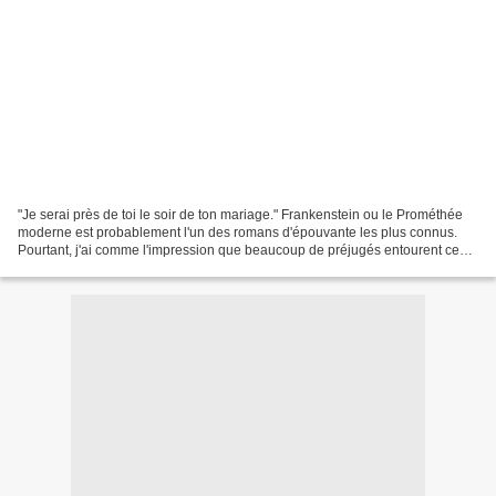
"Je serai près de toi le soir de ton mariage." Frankenstein ou le Prométhée
moderne est probablement l'un des romans d'épouvante les plus connus.
Pourtant, j'ai comme l'impression que beaucoup de préjugés entourent ce
livre écrit par une jeune fille de...