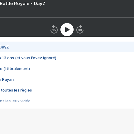
 Battle Royale - DayZ
 DayZ
 a 13 ans (et vous l'avez ignoré)
e (littéralement)
im Rayan
 toutes les règles
s les jeux vidéo
us choquant de Rockstar ? - Le scandale BULLY
e plus moche de Steam
du RÊVE tourne au CAUCHEMAR