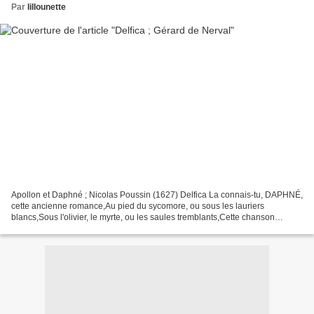
Par
lillounette
Apollon et Daphné ; Nicolas Poussin (1627) Delfica La connais-tu, DAPHNÉ,
cette ancienne romance,Au pied du sycomore, ou sous les lauriers
blancs,Sous l'olivier, le myrte, ou les saules tremblants,Cette chanson
d'amour... qui toujours recommence ?......