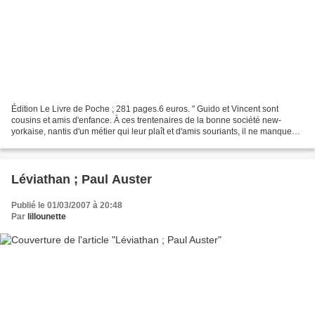
Édition Le Livre de Poche ; 281 pages.6 euros. " Guido et Vincent sont
cousins et amis d'enfance. À ces trentenaires de la bonne société new-
yorkaise, nantis d'un métier qui leur plaît et d'amis souriants, il ne manque
que la femme de leurs rêves pour...
Léviathan ; Paul Auster
Publié le 01/03/2007 à 20:48
Par
lillounette