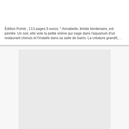
Édition Points ; 113 pages.5 euros. " Annabelle, timide trentenaire, est
peintre. Un soir, elle vole la petite sirène qui nage dans l'aquarium d'un
restaurant chinois et l'installe dans sa salle de bains. La créature grandit,
embellit, s'affirme comme...