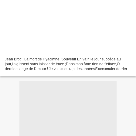
Jean Broc ; La mort de Hyacinthe. Souvenir En vain le jour succède au
jour,Ils glissent sans laisser de trace ;Dans mon âme rien ne t'efface,Ô
dernier songe de l'amour ! Je vois mes rapides annéesS'accumuler derrière
moi,Comme le chêne autour de soiVoit...