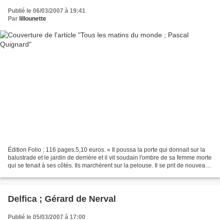
Publié le 06/03/2007 à 19:41
Par
lillounette
Édition Folio ; 116 pages.5,10 euros. « Il poussa la porte qui donnait sur la
balustrade et le jardin de derrière et il vit soudain l'ombre de sa femme morte
qui se tenait à ses côtés. Ils marchèrent sur la pelouse. Il se prit de nouveau
à pleurer doucement....
Delfica ; Gérard de Nerval
Publié le 05/03/2007 à 17:00