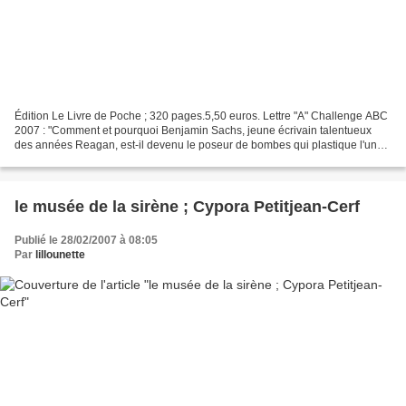
Édition Le Livre de Poche ; 320 pages.5,50 euros. Lettre "A" Challenge ABC
2007 : "Comment et pourquoi Benjamin Sachs, jeune écrivain talentueux
des années Reagan, est-il devenu le poseur de bombes qui plastique l'une
après l'autre les multiples statues...
le musée de la sirène ; Cypora Petitjean-Cerf
Publié le 28/02/2007 à 08:05
Par
lillounette