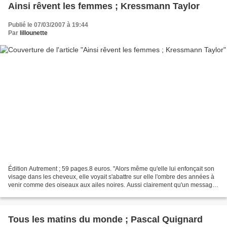
Ainsi rêvent les femmes ; Kressmann Taylor
Publié le 07/03/2007 à 19:44
Par
lillounette
Édition Autrement ; 59 pages.8 euros. "Alors même qu'elle lui enfonçait son
visage dans les cheveux, elle voyait s'abattre sur elle l'ombre des années à
venir comme des oiseaux aux ailes noires. Aussi clairement qu'un message
écrit, cette vision lui révélait,...
Tous les matins du monde ; Pascal Quignard