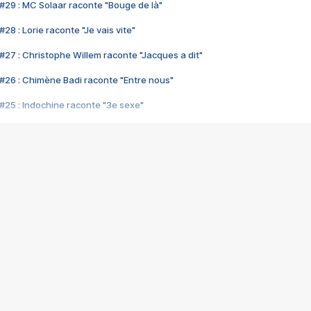
#29 : MC Solaar raconte "Bouge de là"
28 : Lorie raconte "Je vais vite"
#27 : Christophe Willem raconte "Jacques a dit"
#26 : Chimène Badi raconte "Entre nous"
#25 : Indochine raconte "3e sexe"
#24 : Zaho raconte "C'est chelou"
#23 : Patrick Bruel raconte "Au café des délices"
#22 : Kyo raconte "Le chemin"
#21 : Nolwenn Leroy raconte "Cassé"
#20 : Patrick Hernandez raconte "Born to be alive"
#19 : Lorie raconte "Près de moi"
#18 : Michael Jones raconte "A nos actes manqués" (avec Jean-Jacque
#17 : Khaled raconte "Aïcha"