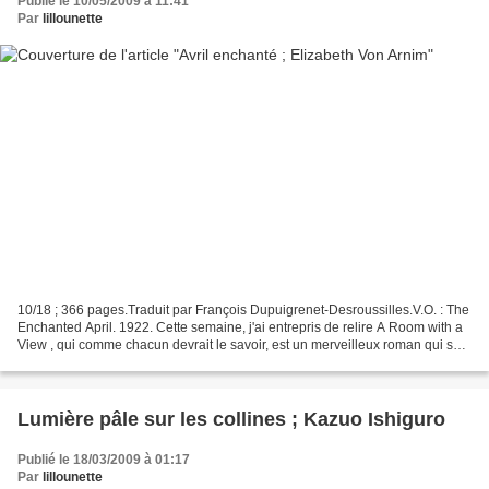
Publié le 10/05/2009 à 11:41
Par
lillounette
10/18 ; 366 pages.Traduit par François Dupuigrenet-Desroussilles.V.O. : The
Enchanted April. 1922. Cette semaine, j'ai entrepris de relire A Room with a
View , qui comme chacun devrait le savoir, est un merveilleux roman qui se
déroule en partie en Italie....
Lumière pâle sur les collines ; Kazuo Ishiguro
Publié le 18/03/2009 à 01:17
Par
lillounette