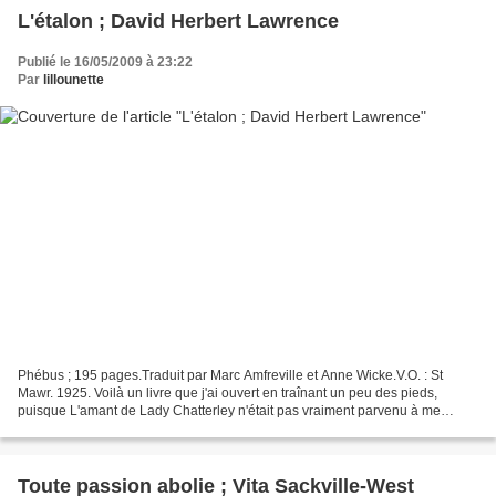
L'étalon ; David Herbert Lawrence
Publié le 16/05/2009 à 23:22
Par
lillounette
Phébus ; 195 pages.Traduit par Marc Amfreville et Anne Wicke.V.O. : St
Mawr. 1925. Voilà un livre que j'ai ouvert en traînant un peu des pieds,
puisque L'amant de Lady Chatterley n'était pas vraiment parvenu à me
convaincre il y a quelques années. Lou...
Toute passion abolie ; Vita Sackville-West