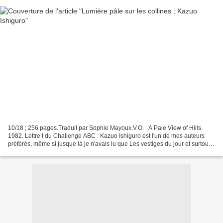
10/18 ; 256 pages.Traduit par Sophie Mayoux.V.O. : A Pale View of Hills.
1982. Lettre I du Challenge ABC : Kazuo Ishiguro est l'un de mes auteurs
préférés, même si jusque là je n'avais lu que Les vestiges du jour et surtout
Auprès de moi toujours . Avec...