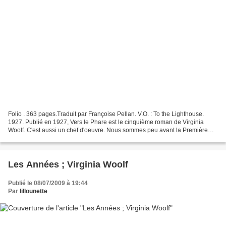
Folio . 363 pages.Traduit par Françoise Pellan. V.O. : To the Lighthouse.
1927. Publié en 1927, Vers le Phare est le cinquième roman de Virginia
Woolf. C'est aussi un chef d'oeuvre. Nous sommes peu avant la Première
Guerre mondiale, sur une île écossaise,...
Les Années ; Virginia Woolf
Publié le 08/07/2009 à 19:44
Par
lillounette