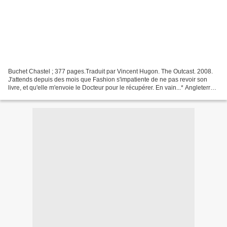
Buchet Chastel ; 377 pages.Traduit par Vincent Hugon. The Outcast. 2008.
J'attends depuis des mois que Fashion s'impatiente de ne pas revoir son
livre, et qu'elle m'envoie le Docteur pour le récupérer. En vain...* Angleterre,
1957. Lewis vient de sortir...