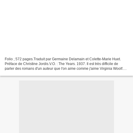
Folio ; 572 pages.Traduit par Germaine Delamain et Colette-Marie Huet.
Préface de Christine Jordis.V.O. : The Years. 1937. Il est très difficile de
parler des romans d'un auteur que l'on aime comme j'aime Virginia Woolf.
Dans ces cas là, l'objectivité...