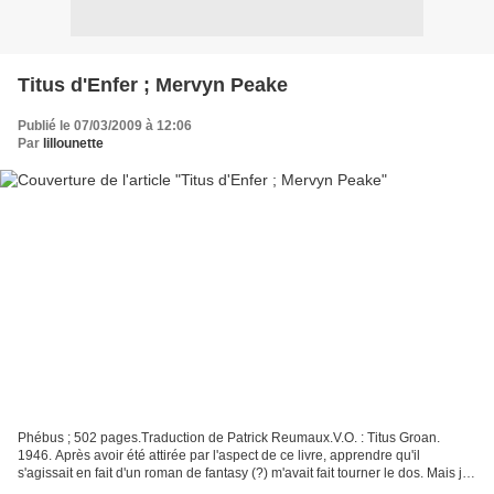
Titus d'Enfer ; Mervyn Peake
Publié le 07/03/2009 à 12:06
Par
lillounette
Phébus ; 502 pages.Traduction de Patrick Reumaux.V.O. : Titus Groan.
1946. Après avoir été attirée par l'aspect de ce livre, apprendre qu'il
s'agissait en fait d'un roman de fantasy (?) m'avait fait tourner le dos. Mais je
ne désespère pas de connaître...