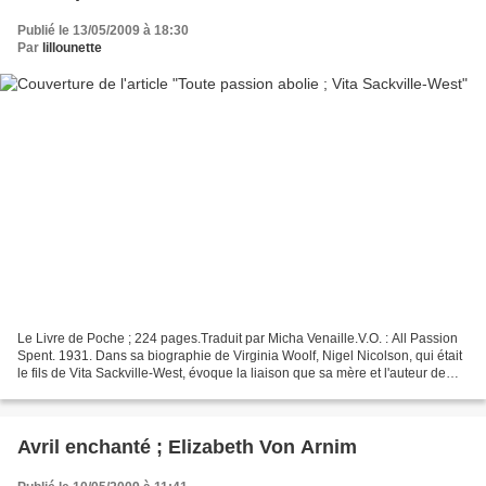
Publié le 13/05/2009 à 18:30
Par
lillounette
Le Livre de Poche ; 224 pages.Traduit par Micha Venaille.V.O. : All Passion
Spent. 1931. Dans sa biographie de Virginia Woolf, Nigel Nicolson, qui était
le fils de Vita Sackville-West, évoque la liaison que sa mère et l'auteur de
Mrs Dalloway ont entretenue....
Avril enchanté ; Elizabeth Von Arnim