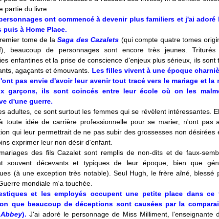
 partie du livre.
 personnages ont commencé à devenir plus familiers et j'ai adoré 
 puis à Home Place.
remier tome de la
Saga des Cazalets
(qui compte quatre tomes origi
if), beaucoup de personnages sont encore très jeunes. Triturés 
ies enfantines et la prise de conscience d'enjeux plus sérieux, ils sont 
ants, agaçants et émouvants.
Les filles vivent à une époque charniè
ont pas envie d'avoir leur avenir tout tracé vers le mariage et la 
x garçons, ils sont coincés entre leur école où on les malm
ve d'une guerre.
s adultes, ce sont surtout les femmes qui se révèlent intéressantes. E
à toute idée de carrière professionnelle pour se marier, n'ont pas 
ion qui leur permettrait de ne pas subir des grossesses non désirées 
ns exprimer leur non désir d'enfant.
 mariages des fils Cazalet sont remplis de non-dits et de faux-semb
nt souvent décevants et typiques de leur époque, bien que gén
es (à une exception très notable). Seul Hugh, le frère aîné, blessé 
Guerre mondiale m'a touchée.
stiques et les employés occupent une petite place dans ce t
sion que beaucoup de déceptions sont causées par la compara
 Abbey
).
J'ai adoré le personnage de Miss Milliment, l'enseignante d