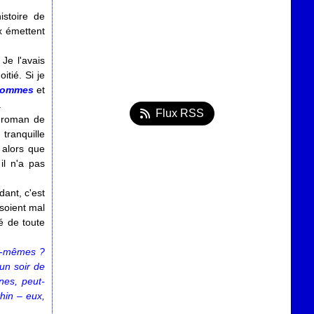
istoire de
x émettent
 Je l'avais
tié. Si je
 hommes
et
.
Flux RSS
r roman de
 tranquille
 alors que
il n'a pas
ant, c'est
soient mal
é de toute
s-mêmes ?
 un soir de
nes, peut-
hin – eux,