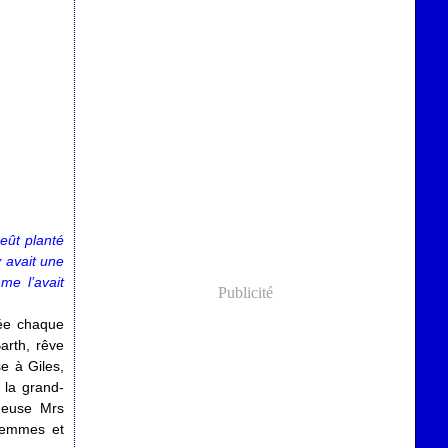
 eût planté
y avait une
me l’avait
Publicité
née chaque
Barth, rêve
e à Giles,
, la grand-
ueuse Mrs
 femmes et