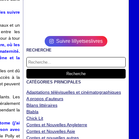
les suivre
naux et un
entre les
tour à tour
Suivre lillyetseslivres
re, où les
RECHERCHE
maternité.
ène et la
lles ont dû
accès à la
CATÉGORIES PRINCIPALES
et peuvent
Adaptations télévisuelles et cinématographiques
lants. Les
A propos d'auteurs
éralement
Bilans littéraires
pendant la
Blabla
Chick Lit
ome (j'ai
Contes et Nouvelles Angleterre
ison avec
Contes et Nouvelles Asie
e Polly et
Contes et nouvelles autres