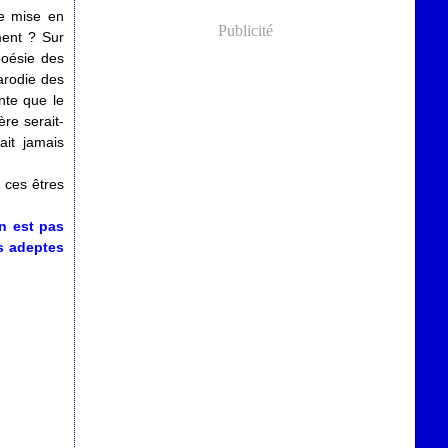
e mise en
Publicité
ment ? Sur
poésie des
arodie des
nte que le
re serait-
ait jamais
 ces êtres
en est pas
s adeptes