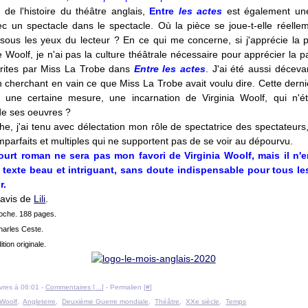
 de l'histoire du théâtre anglais,
Entre
les actes
est également un
c un spectacle dans le spectacle. Où la pièce se joue-t-elle réelle
sous les yeux du lecteur ? En ce qui me concerne, si j'apprécie la 
Woolf, je n'ai pas la culture théâtrale nécessaire pour apprécier la p
rites par Miss La Trobe dans
Entre les actes
. J'ai été aussi déceva
 cherchant en vain ce que Miss La Trobe avait voulu dire. Cette derniè
s une certaine mesure, une incarnation de Virginia Woolf, qui n'ét
 de ses oeuvres ?
e, j'ai tenu avec délectation mon rôle de spectatrice des spectateurs,
parfaits et multiples qui ne supportent pas de se voir au dépourvu.
ourt roman ne sera pas mon favori de Virginia Woolf, mais il n'
texte beau et intriguant, sans doute indispensable pour tous le
r.
t avis de
Lili
.
Poche. 188 pages.
harles Ceste.
ition originale.
livres à 06:01 -
Commentaires [
…
]
- Permalien [
#
]
 Woolf
,
Angleterre
,
Deuxième Guerre mondiale
,
Théâtre
,
XXe siècle
,
Temps