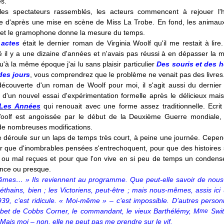
es.
les spectateurs rassemblés, les acteurs commencent à rejouer l'h
rre d'après une mise en scène de Miss La Trobe. En fond, les animau
s et le gramophone donne la mesure du temps.
 actes
était le dernier roman de Virginia Woolf qu'il me restait à lire.
l y a une dizaine d'années et n'avais pas réussi à en dépasser la moi
u'à la même époque j'ai lu sans plaisir particulier
Des souris et des
des jours
, vous comprendrez que le problème ne venait pas des livres
découverte d'un roman de Woolf pour moi, il s'agit aussi du dernie
t d'un nouvel essai d'expérimentation formelle après le délicieux mais
Les Années
qui renouait avec une forme assez traditionnelle. Ecrit
Woolf est angoissée par le début de la Deuxième Guerre mondiale, 
 de nombreuses modifications.
e déroule sur un laps de temps très court, à peine une journée. Cepend
r que d'inombrables pensées s'entrechoquent, pour que des histoires 
 ou mal reçues et pour que l'on vive en si peu de temps un condens
ence ou presque.
mes… » Ils reviennent au programme. Que peut-elle savoir de nou
éthains, bien ; les Victoriens, peut-être ; mais nous-mêmes, assis ici
939,
c’est ridicule. « Moi-même » – c’est impossible. D’autres person
bbet de Cobbs Corner, le commandant, le vieux Barthélémy, M
Swit
me
 Mais moi – non, elle ne peut pas me prendre sur le vif.