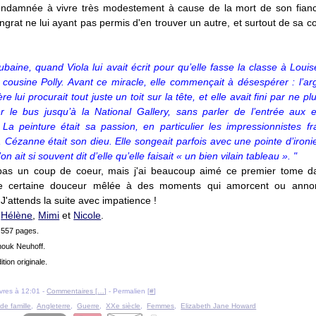
ondamnée à vivre très modestement à cause de la mort de son fian
ngrat ne lui ayant pas permis d'en trouver un autre, et surtout de sa c
ubaine, quand Viola lui avait écrit pour qu’elle fasse la classe à Louis
 cousine Polly. Avant ce miracle, elle commençait à désespérer : l’arg
e lui procurait tout juste un toit sur la tête, et elle avait fini par ne pl
er le bus jusqu’à la National Gallery, sans parler de l’entrée aux e
La peinture était sa passion, en particulier les impressionnistes fra
 Cézanne était son dieu. Elle songeait parfois avec une pointe d’ironie 
on ait si souvent dit d’elle qu’elle faisait « un bien vilain tableau ».
"
pas un coup de coeur, mais j'ai beaucoup aimé ce premier tome d
e certaine douceur mêlée à des moments qui amorcent ou anno
 J'attends la suite avec impatience !
'
Hélène
,
Mimi
et
Nicole
.
. 557 pages.
nouk Neuhoff.
ition originale.
livres à 12:01 -
Commentaires [
…
]
- Permalien [
#
]
de famille
,
Angleterre
,
Guerre
,
XXe siècle
,
Femmes
,
Elizabeth Jane Howard