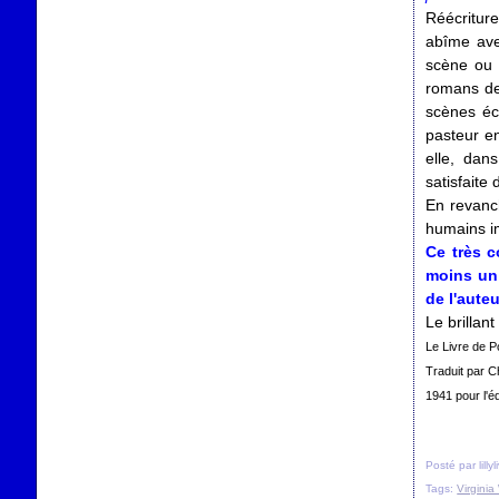
Réécriture
abîme ave
scène ou 
romans de 
scènes éc
pasteur en
elle, dan
satisfaite
En revanch
humains im
Ce très c
moins un 
de l'auteu
Le brillan
Le Livre de 
Traduit par C
1941 pour l'éd
Posté par lilly
Tags:
Virginia