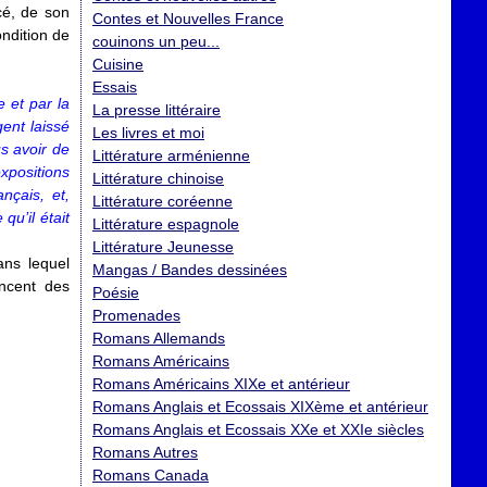
cé, de son
Contes et Nouvelles France
ondition de
couinons un peu...
Cuisine
Essais
e et par la
La presse littéraire
ent laissé
Les livres et moi
us avoir de
Littérature arménienne
xpositions
Littérature chinoise
nçais, et,
Littérature coréenne
qu’il était
Littérature espagnole
Littérature Jeunesse
ans lequel
Mangas / Bandes dessinées
ncent des
Poésie
Promenades
Romans Allemands
Romans Américains
Romans Américains XIXe et antérieur
Romans Anglais et Ecossais XIXème et antérieur
Romans Anglais et Ecossais XXe et XXIe siècles
Romans Autres
Romans Canada