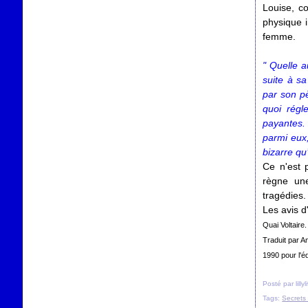
Louise, c
physique i
femme.
" Quelle a
suite à sa
par son pèr
quoi régl
payantes. 
parmi eux,
bizarre qu’
Ce n'est 
règne un
tragédies.
Les avis d
Quai Voltaire
Traduit par A
1990 pour l'éd
Posté par lilly
Tags:
Secrets 