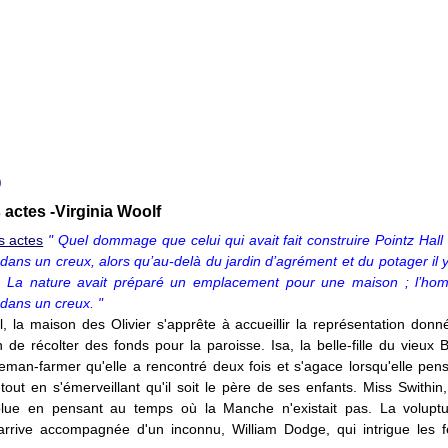
0
s actes -Virginia Woolf
" Quel dommage que celui qui avait fait construire Pointz Hall
dans un creux, alors qu’au-delà du jardin d’agrément et du potager il 
 La nature avait préparé un emplacement pour une maison ; l’hom
 dans un creux. "
l, la maison des Olivier s'apprête à accueillir la représentation don
 de récolter des fonds pour la paroisse. Isa, la belle-fille du vieux 
eman-farmer qu'elle a rencontré deux fois et s'agace lorsqu'elle pens
tout en s'émerveillant qu'il soit le père de ses enfants. Miss Swithin
olue en pensant au temps où la Manche n'existait pas. La volupt
rrive accompagnée d'un inconnu, William Dodge, qui intrigue les