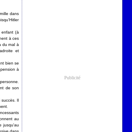
mille dans
squ'Hitler
 enfant (à
ment à ces
 a du mal à
adroite et
ent bien se
 pension à
Publicité
 personne.
ent de son
 succès. Il
ment.
ncessants
donnent au
ue jusqu'au
ssive dans