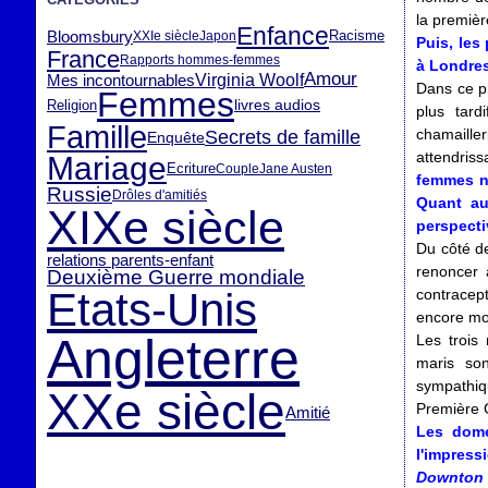
la première
Enfance
Bloomsbury
Racisme
XXIe siècle
Japon
Puis, les
France
Rapports hommes-femmes
à Londres
Amour
Virginia Woolf
Mes incontournables
Dans ce p
Femmes
livres audios
Religion
plus tard
Famille
chamailler
Secrets de famille
Enquête
attendriss
Mariage
Ecriture
Couple
Jane Austen
femmes n'
Russie
Drôles d'amitiés
Quant au
XIXe siècle
perspecti
Du côté de
relations parents-enfant
renoncer 
Deuxième Guerre mondiale
Etats-Unis
contracept
encore moi
Angleterre
Les trois
maris so
sympathiqu
XXe siècle
Première 
Amitié
Les dome
l'impres
Downton