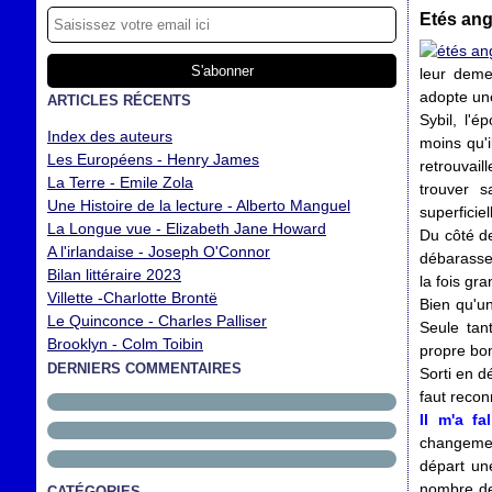
Etés ang
leur deme
adopte une
ARTICLES RÉCENTS
Sybil, l'
Index des auteurs
moins qu'i
Les Européens - Henry James
retrouvail
La Terre - Emile Zola
trouver s
Une Histoire de la lecture - Alberto Manguel
superficie
La Longue vue - Elizabeth Jane Howard
Du côté de
A l'irlandaise - Joseph O'Connor
débarasse
Bilan littéraire 2023
la fois gr
Villette -Charlotte Brontë
Bien qu'un
Le Quinconce - Charles Palliser
Seule tant
Brooklyn - Colm Toibin
propre bo
DERNIERS COMMENTAIRES
Sorti en d
faut recon
Il m'a f
changement
départ une
nombre de
CATÉGORIES