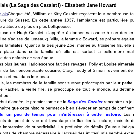
lais (La Saga des Cazalet I) - Elizabeth Jane Howard
Chaque été, William et Kitty Cazalet reçoivent leur nombreuse fa
ure du Sussex. En cette année 1937, l'ambiance est particulière pui
 attitude de plus en plus belliqueuse.
épouse de Hugh Cazalet, s'apprête à donner naissance à son dernier
l ne s'agisse de jumeaux). Villy, la femme d'Edward, se prépare égale
les familiales. Quant à la très jeune Zoë, mariée au troisième fils, elle
a place dans cette famille où elle est surtout la belle-mère mal
lle des enfants de son époux.
s plus jeunes, l'adolescence fait des ravages. Polly et Louise aimerai
r de leur encombrante cousine, Clary. Teddy et Simon reviennent de
andis et mal dans leur peau.
is, les membres de la famille sont surtout préoccupés par leur petite
e Rachel, la vieille fille, se préoccupe de tout le monde, au détrim
nheur.
ébut d'année, le premier tome de la
Saga des Cazalet
rencontre un joli
naître que cette histoire permet de bien s'évader en temps de confine
allu un peu de temps pour m'intéresser à cette histoire.
Les i
s de point de vue ont l'avantage de fluidifier la lecture, mais ils 
 impression de superficialité. La profusion de détails (l'auteur indiq
 pots de chambre nécessaire à l'accueil des invités) m'a semblé exce