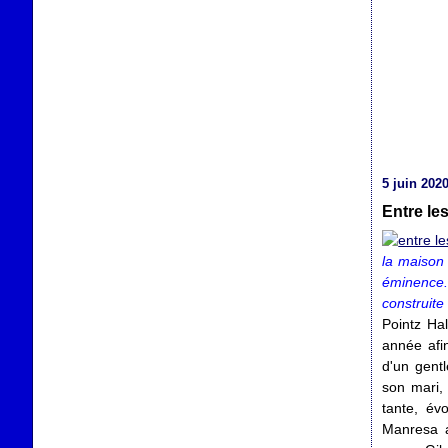
5 juin 202
Entre le
la maison 
éminence.
construite
Pointz Hal
année afin
d'un gentl
son mari, 
tante, év
Manresa a