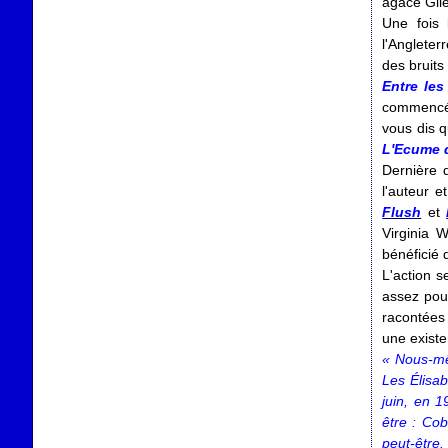
agace Gil
Une fois 
l'Anglete
des bruit
Entre les
commencé i
vous dis q
L'Ecume 
Dernière 
l'auteur e
Flush
et
Virginia 
bénéficié
L'action s
assez pou
racontées
une exist
« Nous-mê
Les Élisab
juin, en 1
être : Co
peut-être.