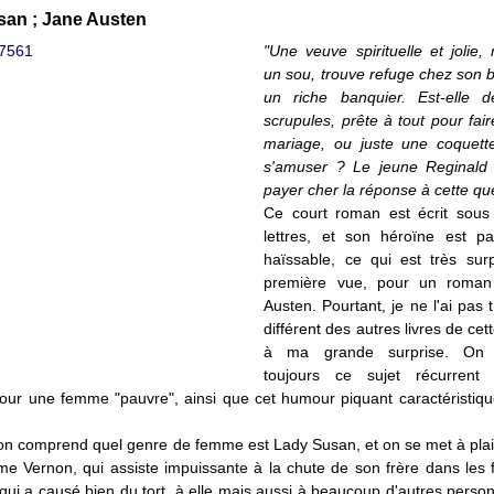
san ; Jane Austen
"Une veuve spirituelle et jolie,
un sou, trouve refuge chez son b
un riche banquier. Est-elle 
scrupules, prête à tout pour fai
mariage, ou juste une coquett
s'amuser ? Le jeune Reginald 
payer cher la réponse à cette que
Ce court roman est écrit sous
lettres, et son héroïne est pa
haïssable, ce qui est très sur
première vue, pour un roma
Austen. Pourtant, je ne l'ai pas 
différent des autres livres de cet
à ma grande surprise. On 
toujours ce sujet récurrent 
our une femme "pauvre", ainsi que cet humour piquant caractéristiq
 on comprend quel genre de femme est Lady Susan, et on se met à plai
 Vernon, qui assiste impuissante à la chute de son frère dans les fi
ui a causé bien du tort, à elle mais aussi à beaucoup d'autres perso