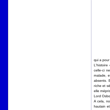
qui a pou
L'histoir
celle-ci n
malade, e
absents. 
riche et s
elle mépri
Lord Osbou
A cela, n
hautain e