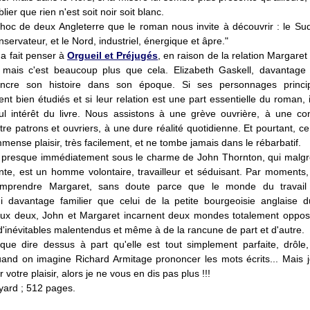
lier que rien n'est soit noir soit blanc.
choc de deux Angleterre que le roman nous invite à découvrir : le Sud,
onservateur, et le Nord, industriel, énergique et âpre."
'a fait penser à
Orgueil et Préjugés
, en raison de la relation Margare
 mais c'est beaucoup plus que cela. Elizabeth Gaskell, davantag
ancre son histoire dans son époque. Si ses personnages princi
t bien étudiés et si leur relation est une part essentielle du roman, 
ul intérêt du livre. Nous assistons à une grève ouvrière, à une con
tre patrons et ouvriers, à une dure réalité quotidienne. Et pourtant, ce l
mense plaisir, très facilement, et ne tombe jamais dans le rébarbatif.
presque immédiatement sous le charme de John Thornton, qui malg
te, est un homme volontaire, travailleur et séduisant. Par moments, 
mprendre Margaret, sans doute parce que le monde du travail
ui davantage familier que celui de la petite bourgeoisie anglaise
 eux deux, John et Margaret incarnent deux mondes totalement oppos
d'inévitables malentendus et même à de la rancune de part et d'autre.
 que dire dessus à part qu'elle est tout simplement parfaite, drôle, 
uand on imagine Richard Armitage prononcer les mots écrits... Mais 
votre plaisir, alors je ne vous en dis pas plus !!!
yard ; 512 pages.