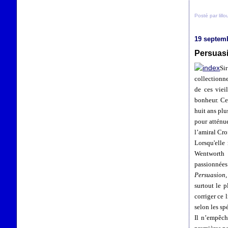
Posté par lill
19 septem
Persuasi
Si
collectionne
de ces viei
bonheur. Ce
huit ans plu
pour atténue
l’amiral Cro
Lorsqu'elle 
Wentworth s
passionnées 
Persuasion
surtout le 
corriger ce 
selon les spé
Il n’empêch