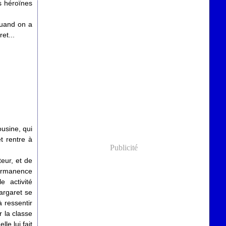
s héroïnes
 quand on a
ret...
usine, qui
t rentre à
Publicité
eur, et de
 permanence
 activité
argaret se
à ressentir
r la classe
le lui fait