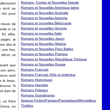
Romans, Contes et Nouvelles Irlande
c découvert
Romans et Nouvelles Amérique latine
 écrit au
Romans et Nouvelles Australie
 fini pour
Romans et Nouvelles Autriche
Romans et nouvelles Biélorussie
 réussi de
Romans et nouvelles Hongrie
ande si ce
Romans et nouvelles Italie
 En effet,
Romans et Nouvelles Japon
 pages, je
Romans et Nouvelles Nigéria
ire dès le
Romans et Nouvelles Pays Baltes
 une fois,
Romans et Nouvelles Pologne
 décor, ce
Romans et Nouvelles République Tchèque
Romans et Nouvelles Russie
 avant que
Romans Français
 son père,
Romans Français XIXe et antérieur
oeurs sont
Romans Historiques
e le beau,
Romans Irlandais
bourne. Si
Romans Policiers
and dam de
Romans Scandinaves
Science Fiction/Fantasy/Fantastique/Merveilleux
, un frère
Théâtre
d'Emma, en