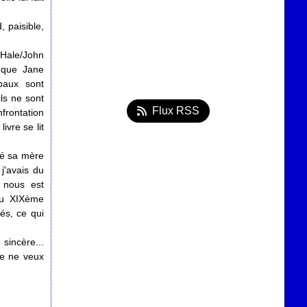
 paisible,
t Hale/John
e que Jane
paux sont
ils ne sont
Flux RSS
frontation
ivre se lit
ré sa mère
j'avais du
 nous est
 du XIXème
és, ce qui
sincère...
je ne veux