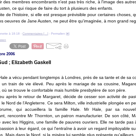
ir des membres encombrants n'est pas très riche, à l'image des autre
sten, ce qui risque de faire du tort à plusieurs des enfants.
ite de l'histoire, si elle est presque prévisible pour certaines choses,
res oeuvres de Jane Austen, ne peut être qu'imaginée, à mon grand reg
ounette à 18:18 -
Commentaires [
…
]
- Permalien [
#
]
sten
bre 2006
Sud ; Elizabeth Gaskell
ale a vécu pendant longtemps à Londres, près de sa tante et de sa co
 un train de vie élevé. Peu après le mariage de sa cousine, Magare
 où se trouve le confortable mais humble presbytère de son père.
peu après le retour de Margaret, décide de cesser son activité de past
r le Nord de l'Angleterre. Ce sera Milton, ville industrielle plongée en
rume, qui accueillera la famille Hale. Mr Hale, par sa nouvelle
ant, rencontre Mr Thornton, un patron manufacturier. De son côté, M
ié avec les Higgins, une famille de pauvres ouvriers. Elle ne tarde pas 
assion à leur égard, ce qui l'entraîne à avoir un regard impitoyable su
s. Mais dans le Nord, si la misère lui semble plus présente qu'ailleurs, el