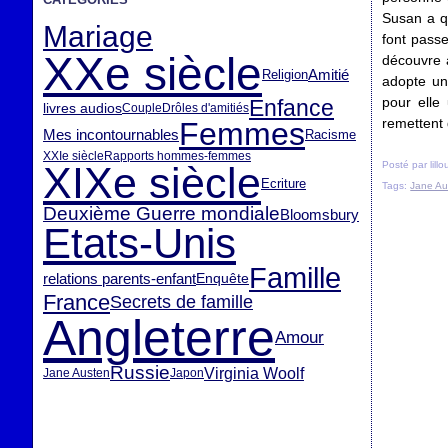
Susan a q
Mariage
font passe
XXe siècle
découvre a
Amitié
Religion
adopte une
pour elle 
Enfance
livres audios
Couple
Drôles d'amitiés
remettent 
Femmes
Mes incontournables
Racisme
XXIe siècle
Rapports hommes-femmes
XIXe siècle
Posté par lill
Ecriture
Tags:
Jane Au
Deuxième Guerre mondiale
Bloomsbury
Etats-Unis
Famille
relations parents-enfant
Enquête
France
Secrets de famille
Angleterre
Amour
Russie
Virginia Woolf
Jane Austen
Japon