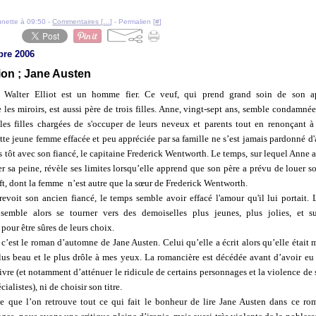
ounette à 09:50 -
Commentaires [
…
]
- Permalien [
#
]
bre 2006
on ; Jane Austen
r Walter Elliot est un homme fier. Ce veuf, qui prend grand soin de son a
 les miroirs, est aussi père de trois filles. Anne, vingt-sept ans, semble condamnée
lles filles chargées de s'occuper de leurs neveux et parents tout en renonçant à
tte jeune femme effacée et peu appréciée par sa famille ne s’est jamais pardonné d
s tôt avec son fiancé, le capitaine Frederick Wentworth. Le temps, sur lequel Anne 
r sa peine, révèle ses limites lorsqu’elle apprend que son père a prévu de louer s
ft, dont la femme n’est autre que la sœur de Frederick Wentworth.
revoit son ancien fiancé, le temps semble avoir effacé l'amour qu'il lui portait. 
emble alors se tourner vers des demoiselles plus jeunes, plus jolies, et su
pour être sûres de leurs choix.
, c’est le roman d’automne de Jane Austen. Celui qu’elle a écrit alors qu’elle était
plus beau et le plus drôle à mes yeux. La romancière est décédée avant d’avoir eu
livre (et notamment d’atténuer le ridicule de certains personnages et la violence de 
cialistes), ni de choisir son titre.
e que l’on retrouve tout ce qui fait le bonheur de lire Jane Austen dans ce ro