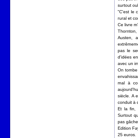
surtout oub
"C'est le 
rural et c
Ce livre m
Thornton,
Austen, 
extrêmemen
pas le se
d'idées en
avec un im
On tombe 
envahissan
mal à co
aujourd'h
siècle. A
conduit à 
Et la fin,
Surtout q
pas gâcher 
Edition Fa
25 euros.