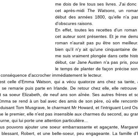
me dois de lire tous ses livres. J'ai don
cet après-midi
The Watsons
, un roman
début des années 1800, qu'elle n'a pas
d'obscures raisons.
En effet, toutes les recettes d'un roman
cet auteur sont présentes. Et je me dem
roman n'aurait pas pu être son meilleur.
bien qu'il n'y ait qu'une cinquantaine de
me suis vraiment plongée dans cette histo
début, car Jane Austen n'a pas pris, pour
le temps de planter de façon précise son
r conséquence d'accrocher immédiatement le lecteur.
e est celle d'Emma Watson, qui a vécu quatorze ans chez sa tante,
e se remarie puis parte en Irlande. De retour chez elle, elle retrouve
t sa soeur Elizabeth, de neuf ans son aînée. Ses autres frères et s
Emma se rend à un bal avec des amis de son père, où elle rencontr
éduisant Tom Musgrave, le charmant Mr Howard, et l'intriguant Lord Os
se le premier, elle n'est pas insensible aux charmes du second, au gr
rne, qui lui porte une attention particulière...
ous pouvons ajouter une soeur embarrassante et agaçante, Margaret
t blessant, Robert, et une belle-soeur, peu engageante. La famille 