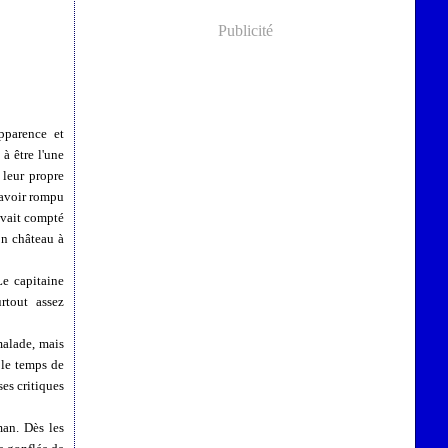
Publicité
pparence et
 à être l'une
 leur propre
'avoir rompu
avait compté
on château à
Le capitaine
rtout assez
 malade, mais
 le temps de
ses critiques
man. Dès les