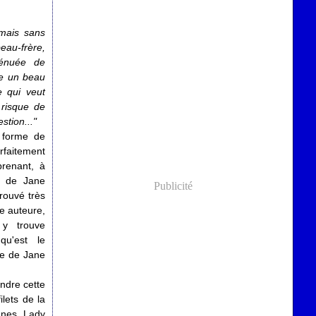
 mais sans
eau-frère,
dénuée de
re un beau
e qui veut
risque de
stion..."
 forme de
rfaitement
prenant, à
n de Jane
Publicité
trouvé très
te auteure,
y trouve
qu'est le
ue de Jane
ndre cette
lets de la
nnes. Lady