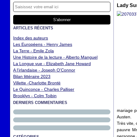
Lady Su
ARTICLES RÉCENTS
Index des auteurs
Les Européens - Henry James
La Terre - Emile Zola
Une Histoire de la lecture - Alberto Manguel
La Longue vue - Elizabeth Jane Howard
A l'irlandaise - Joseph O'Connor
Bilan littéraire 2023
Villette -Charlotte Brontë
Le Quinconce - Charles Palliser
Brooklyn - Colm Toibin
DERNIERS COMMENTAIRES
mariage p
Austen.
Très vite,
pauvre Mme
personne q
CATÉGORIES