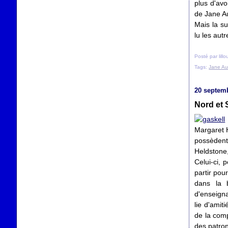
plus d'avo
de Jane Au
Mais la su
lu les aut
Posté par lill
Tags:
Jane Au
20 septem
Nord et 
Margaret H
possèdent
Heldstone,
Celui-ci, 
partir pou
dans la b
d'enseign
lie d'amit
de la comp
des patron