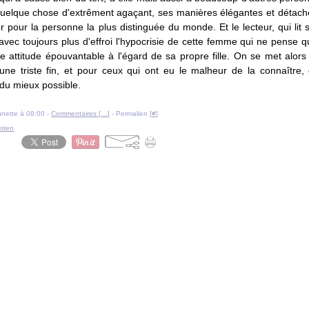
uelque chose d'extrêment agaçant, ses manières élégantes et détaché
r pour la personne la plus distinguée du monde. Et le lecteur, qui lit s
vec toujours plus d'effroi l'hypocrisie de cette femme qui ne pense qu
 attitude épouvantable à l'égard de sa propre fille. On se met alors
une triste fin, et pour ceux qui ont eu le malheur de la connaître, q
du mieux possible.
ounette à 08:00 -
Commentaires [
…
]
- Permalien [
#
]
sten