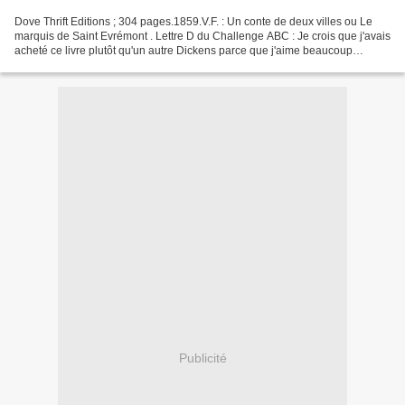
Dove Thrift Editions ; 304 pages.1859.V.F. : Un conte de deux villes ou Le
marquis de Saint Evrémont . Lettre D du Challenge ABC : Je crois que j'avais
acheté ce livre plutôt qu'un autre Dickens parce que j'aime beaucoup
l'édition (économique, format...
Publicité