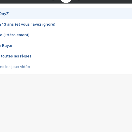
 DayZ
 a 13 ans (et vous l'avez ignoré)
e (littéralement)
im Rayan
 toutes les règles
s les jeux vidéo
us choquant de Rockstar ? - Le scandale BULLY
e plus moche de Steam
du RÊVE tourne au CAUCHEMAR
pendant 8 heures
it… à tort
umiliés par un jeu vidéo