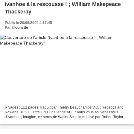
Ivanhoe à la rescousse ! ; William Makepeace
Thackeray
Publié le 20/05/2009 à 17:45
Par
lillounette
Rivages ; 112 pages.Traduit par Thierry Beauchamps.V.O. : Rebecca and
Rowena. 1850. Lettre T du Challenge ABC : Vous vous souvenez tous
d'Ivanhoe j'imagine, ce héros de Walter Scott imortalisé par Robert Taylor en
1952, dans un film que je vénérais quand...