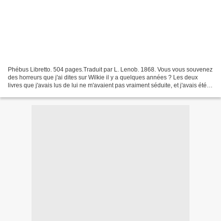
Phébus Libretto. 504 pages.Traduit par L. Lenob. 1868. Vous vous souvenez
des horreurs que j'ai dites sur Wilkie il y a quelques années ? Les deux
livres que j'avais lus de lui ne m'avaient pas vraiment séduite, et j'avais été
très déçue de cette rencontre...