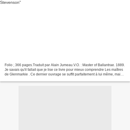
Folio ; 366 pages.Traduit par Alain Jumeau.V.O. : Master of Ballantrae. 1889.
Je savais qu'il fallait que je lise ce livre pour mieux comprendre Les maîtres
de Glenmarkie . Ce dernier ouvrage se suffit parfaitement à lui même, mais il
est encore plus...