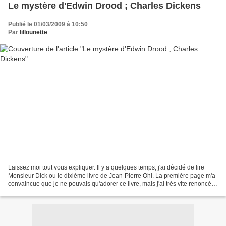
Le mystère d'Edwin Drood ; Charles Dickens
Publié le 01/03/2009 à 10:50
Par
lillounette
Laissez moi tout vous expliquer. Il y a quelques temps, j'ai décidé de lire
Monsieur Dick ou le dixième livre de Jean-Pierre Ohl. La première page m'a
convaincue que je ne pouvais qu'adorer ce livre, mais j'ai très vite renoncé à
le lire avant de connaître...