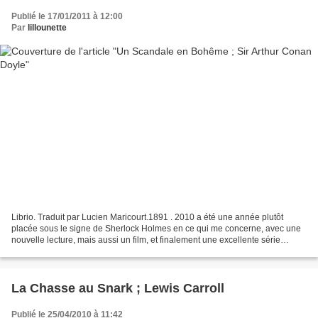
Publié le 17/01/2011 à 12:00
Par
lillounette
Librio. Traduit par Lucien Maricourt.1891 . 2010 a été une année plutôt
placée sous le signe de Sherlock Holmes en ce qui me concerne, avec une
nouvelle lecture, mais aussi un film, et finalement une excellente série
diffusée par la BBC, et ces dernières...
La Chasse au Snark ; Lewis Carroll
Publié le 25/04/2010 à 11:42