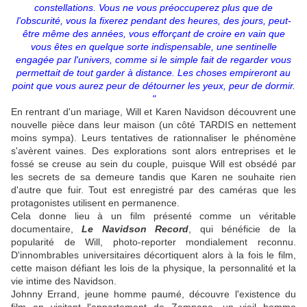
constellations. Vous ne vous préoccuperez plus que de
l'obscurité, vous la fixerez pendant des heures, des jours, peut-
être même des années, vous efforçant de croire en vain que
vous êtes en quelque sorte indispensable, une sentinelle
engagée par l'univers, comme si le simple fait de regarder vous
permettait de tout garder à distance. Les choses empireront au
point que vous aurez peur de détourner les yeux, peur de dormir.
"
En rentrant d'un mariage, Will et Karen Navidson découvrent une
nouvelle pièce dans leur maison (un côté TARDIS en nettement
moins sympa). Leurs tentatives de rationnaliser le phénomène
s'avèrent vaines. Des explorations sont alors entreprises et le
fossé se creuse au sein du couple, puisque Will est obsédé par
les secrets de sa demeure tandis que Karen ne souhaite rien
d'autre que fuir. Tout est enregistré par des caméras que les
protagonistes utilisent en permanence.
Cela donne lieu à un film présenté comme un véritable
documentaire,
Le Navidson Record
, qui bénéficie de la
popularité de Will, photo-reporter mondialement reconnu.
D'innombrables universitaires décortiquent alors à la fois le film,
cette maison défiant les lois de la physique, la personnalité et la
vie intime des Navidson.
Johnny Errand, jeune homme paumé, découvre l'existence du