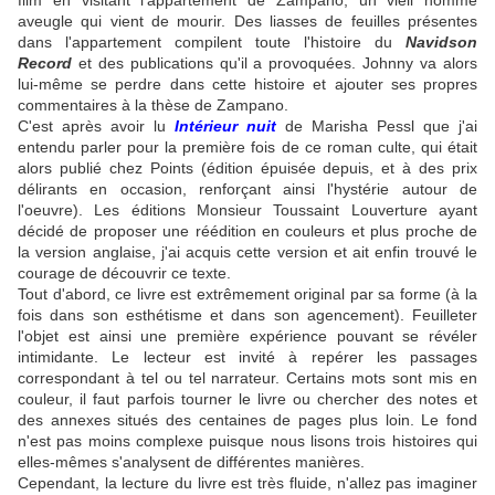
film en visitant l'appartement de Zampano, un vieil homme
aveugle qui vient de mourir. Des liasses de feuilles présentes
dans l'appartement compilent toute l'histoire du
Navidson
Record
et des publications qu'il a provoquées. Johnny va alors
lui-même se perdre dans cette histoire et ajouter ses propres
commentaires à la thèse de Zampano.
C'est après avoir lu
Intérieur nuit
de Marisha Pessl que j'ai
entendu parler pour la première fois de ce roman culte, qui était
alors publié chez Points (édition épuisée depuis, et à des prix
délirants en occasion, renforçant ainsi l'hystérie autour de
l'oeuvre). Les éditions Monsieur Toussaint Louverture ayant
décidé de proposer une réédition en couleurs et plus proche de
la version anglaise, j'ai acquis cette version et ait enfin trouvé le
courage de découvrir ce texte.
Tout d'abord, ce livre est extrêmement original par sa forme (à la
fois dans son esthétisme et dans son agencement). Feuilleter
l'objet est ainsi une première expérience pouvant se révéler
intimidante. Le lecteur est invité à repérer les passages
correspondant à tel ou tel narrateur. Certains mots sont mis en
couleur, il faut parfois tourner le livre ou chercher des notes et
des annexes situés des centaines de pages plus loin. Le fond
n'est pas moins complexe puisque nous lisons trois histoires qui
elles-mêmes s'analysent de différentes manières.
Cependant, la lecture du livre est très fluide, n'allez pas imaginer