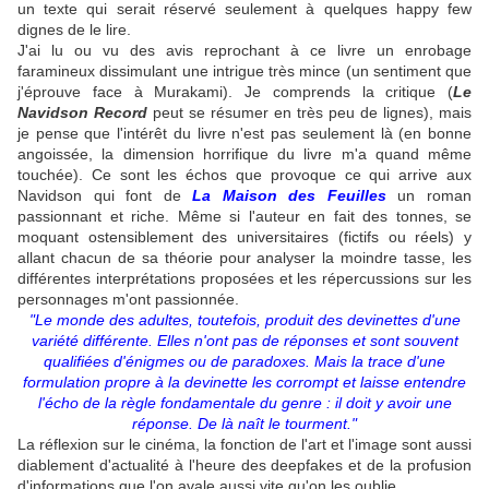
un texte qui serait réservé seulement à quelques happy few
dignes de le lire.
J'ai lu ou vu des avis reprochant à ce livre un enrobage
faramineux dissimulant une intrigue très mince (un sentiment que
j'éprouve face à Murakami). Je comprends la critique (
Le
Navidson Record
peut se résumer en très peu de lignes), mais
je pense que l'intérêt du livre n'est pas seulement là (en bonne
angoissée, la dimension horrifique du livre m'a quand même
touchée). Ce sont les échos que provoque ce qui arrive aux
Navidson qui font de
La Maison des Feuilles
un roman
passionnant et riche. Même si l'auteur en fait des tonnes, se
moquant ostensiblement des universitaires (fictifs ou réels) y
allant chacun de sa théorie pour analyser la moindre tasse, les
différentes interprétations proposées et les répercussions sur les
personnages m'ont passionnée.
"Le monde des adultes, toutefois, produit des devinettes d'une
variété différente. Elles n'ont pas de réponses et sont souvent
qualifiées d'énigmes ou de paradoxes. Mais la trace d'une
formulation propre à la devinette les corrompt et laisse entendre
l'écho de la règle fondamentale du genre : il doit y avoir une
réponse. De là naît le tourment."
La réflexion sur le cinéma, la fonction de l'art et l'image sont aussi
diablement d'actualité à l'heure des deepfakes et de la profusion
d'informations que l'on avale aussi vite qu'on les oublie.