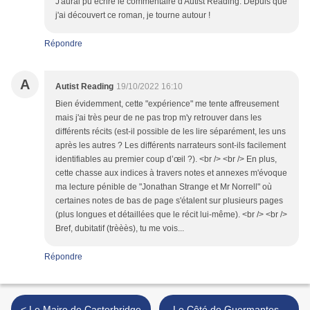
J'aurai pu écrire le commentaire d'Autist Reading. Depuis que
j'ai découvert ce roman, je tourne autour !
Répondre
A
Autist Reading
19/10/2022 16:10
Bien évidemment, cette "expérience" me tente affreusement
mais j'ai très peur de ne pas trop m'y retrouver dans les
différents récits (est-il possible de les lire séparément, les uns
après les autres ? Les différents narrateurs sont-ils facilement
identifiables au premier coup d’œil ?). <br /> <br /> En plus,
cette chasse aux indices à travers notes et annexes m'évoque
ma lecture pénible de "Jonathan Strange et Mr Norrell" où
certaines notes de bas de page s'étalent sur plusieurs pages
(plus longues et détaillées que le récit lui-même). <br /> <br />
Bref, dubitatif (trèèès), tu me vois...
Répondre
< Le Maire de Casterbridge
Le Côté de Guermantes -