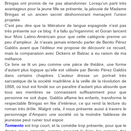
Bringas ont promis de ne pas abandonner. Lorsqu'un parti très
avantageux pour la jeune fille se présente, la jalousie de Madame
Bringas et un ancien secret déshonnorant menaçent l'union
projetée.
C'est peu dire que la littérature de langue espagnole n'est pas
très présente sur ce blog. Il a fallu qu'Ingannmic et Goran lancent
leur Mois Latino-Américain pour que cette catégorie prenne un
peu d'ampleur. Je n'avais jamais entendu parler de Benito Pérez
Galdós avant que l'éditeur me propose de découvrir ce recueil,
mais la comparaison avec Dickens et Balzac a eu raison de ma
méfiance.
Ce livre se lit un peu comme une pièce de théâtre, une forme
d'autant plus logique qu'elle est utilisée par Benito Pérez Galdós
dans certains chapitres. L'auteur dresse un portrait très
sarcastique de la société madrilène à la veille de la révolution de
1868, où tout est fondé sur un paraître d'autant plus absurde que
tous ses membres se connaissent suffisamment pour que
personne ne soit dupe. Galdós affame les enfants, transforme le
respectable Bringas en fée d'intérieur, ce qui rend la lecture du
roman très drôle. Malgré cela, il nous présente aussi à travers le
personnage d'Amparo une société où la moindre faiblesse de
jeunesse peut ruiner tout espoir.
Tormento
est trop court, et la comédie trop présente, pour que le