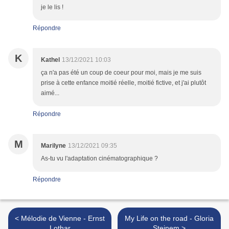
je le lis !
Répondre
K
Kathel
13/12/2021 10:03
ça n'a pas été un coup de coeur pour moi, mais je me suis
prise à cette enfance moitié réelle, moitié fictive, et j'ai plutôt
aimé...
Répondre
M
Marilyne
13/12/2021 09:35
As-tu vu l'adaptation cinématographique ?
Répondre
< Mélodie de Vienne - Ernst
My Life on the road - Gloria
Lothar
Steinem >