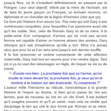
jusqu'à Nice, où ils s'installent définitivement, en passant par la
Pologne. Leur seul objectif, édicté par la mère de l'écrivain, est
de faire du jeune garçon un Français, un écrivain reconnu, un
diplomate et un chevalier de la légion d'honneur (rien que ça).
Ce livre est l'histoire d'un amour fou. Pas celui qui unit Gary à ses
nombreuses conquêtes, pour lesquelles il se passionne aussi vite
qu'il les oublie. Non, celui de Romain Gary et de sa mère. A la
petite-amie d'un compagnon d'armes qui ne croit pas qu'une
femme est capable d'aimer un homme absent des années, Gary
rétorque qu'il sait d'expérience qu'elle a tort. Mina n'a jamais
vécu que pour lui et il en sera ainsi jusqu'à son dernier souffle.
A la fois prisonnier et victime consentante de cette affection
maternelle, Gary met tout en oeuvre pour s'en rendre digne. Tant
pis si ça lui vaut des tabassages en règle, de risquer sa vie ou de
mentir.
"– Écoute-moi bien. La prochaine fois que ça t'arrive,
qu'on
insulte ta mère devant toi, la prochaine fois, je veux qu'on te
ramène à la maison sur des brancards. Tu comprends ?"
L'auteur mêle l'héroïsme au ridicule, l'anecdotique à la grande
Histoire et l'espoir au drame, si bien qu'on passe du rire aux
larmes, puis de nouveau au rire en un clin d'oeil. Il est évident
qu'il exagère souvent et qu'il se vante, mais cela ne révèle que
davantage le lien qui unit le duo formé par Romain et sa mère.