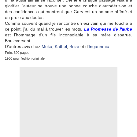
Mina aussi aimait se raconter. Derrière chaque passage visant à
glorifier l'auteur se trouve une bonne couche d'autodérision et
des confidences qui montrent que Gary est un homme abîmé et
en proie aux doutes.
Comme souvent quand je rencontre un écrivain qui me touche à
ce point, j'ai du mal à trouver les mots.
La Promesse de l'aube
est l'hommage d'un fils inconsolable à sa mère disparue.
Bouleversant.
D'autres avis chez
Moka
,
Kathel
,
Brize
et d'
Ingannmic.
Folio. 390 pages.
1960 pour l'édition originale.