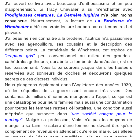
J'ai ouvert ce livre avec beaucoup d'enthousiasme et un peu
d'appréhension. Si Tracy Chevalier a su m'enchanter avec
Prodigieuses créatures
,
La Dernière fugitive
m'a bien moins
convaincue
. Heureusement, la lecture de
La Brodeuse de
Winchester
a été une vraie lecture bonbon par ce temps froid et
pluvieux.
J'ai beau ne rien connaître à la broderie, l'autrice m'a passionnée
avec ses agenouilloirs, ses coussins et la description des
différents points. La cathédrale de Winchester, cet espèce de
"crapaud gris"
peu conventionnel au milieu des grandes
cathédrales gothiques, qui abrite la tombe de Jane Austen, est un
lieu passionnant. Nous la parcourons jusque dans les hauteurs
réservées aux sonneurs de cloches et découvrons quelques
secrets de ces discrets individus.
Nous plongeons également dans l'Angleterre des années 1930,
où les séquelles de la guerre sont encore très vives. Des
centaines de milliers d'hommes manquent à l'appel, ce qui est
une catastrophe pour leurs familles mais aussi une condamnation
pour toutes les femmes restées célibataires, une condition aussi
méprisée que suspecte dans
"une société conçue pour le
mariage"
. Malgré sa profession, Violet n'a pas les moyens de
manger à sa faim, le salaire d'une femme ne devant être qu'un
complément de revenus en attendant qu'elle se marie. Les allées