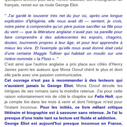
français, remet sur sa route George Eliot.
" J’ai gardé le souvenir très net du jour où, après une longue
explication d’
Iphigénie
, elle nous avait dit — sentant, je crois,
notre peine à comprendre qu’un père puisse sacrifier sa fille pour
du vent — que la littérature anglaise n’avait pas sa pareille pour
faire comprendre à des adolescentes les espoirs, chagrins,
doutes, tourments propres à leur âge, et pour leur apprendre à
mieux les vivre. Et l’exemple qu’elle nous avait donné était celui
d’une certaine Maggie Tulliver qui habitait un moulin sur une
rivière nommée « la Floss ». "
C'est ainsi que l'autrice anglaise a pris place aux côtés d'Henry
James parmi les auteurs que Mona Ozouf chérit le plus et dont
elle parle avec une passion communicative.
Cet ouvrage n'est pas à recommander à des lecteurs qui
n'auraient jamais lu George Eliot.
Mona Ozouf dévoile les
intrigues de ses romans sans la moindre retenue. J'ai pour cette
raison volontairement mis de côté le chapitre sur
Felix Holt
, que
je compte lire dans les mois à venir et dont l'intrigue m'est pour
l'instant inconnue.
Pour les initiés, ce livre mêlant critique
littéraire et biographie est à savourer sans retenue. Je l'ai lu
presque d'une traite tant sa lecture est fluide et addictive.
George Eliot est aujourd'hui presque inconnue en France,