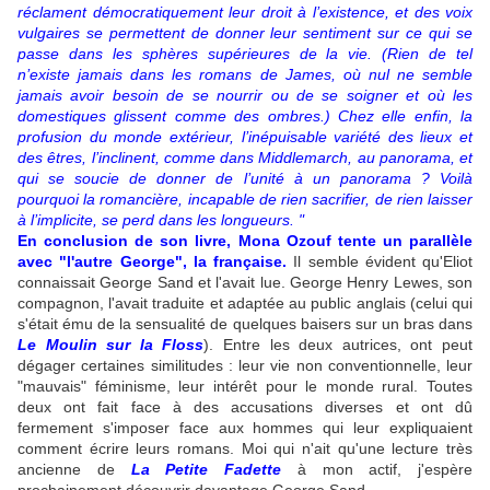
réclament démocratiquement leur droit à l’existence, et des voix
vulgaires se permettent de donner leur sentiment sur ce qui se
passe dans les sphères supérieures de la vie. (Rien de tel
n’existe jamais dans les romans de James, où nul ne semble
jamais avoir besoin de se nourrir ou de se soigner et où les
domestiques glissent comme des ombres.)
Chez elle enfin, la
profusion du monde extérieur, l’inépuisable variété des lieux et
des êtres, l’inclinent, comme dans
Middlemarch, au panorama, et
qui se soucie de donner de l’unité à un panorama ? Voilà
pourquoi la romancière, incapable de rien sacrifier, de rien laisser
à l’implicite, se
perd dans les longueurs. "
En conclusion de son livre, Mona Ozouf tente un parallèle
avec "l'autre George", la française.
Il semble évident qu'Eliot
connaissait George Sand et l'avait lue. George Henry Lewes, son
compagnon, l'avait traduite et adaptée au public anglais (celui qui
s'était ému de la sensualité de quelques baisers sur un bras dans
Le Moulin sur la Floss
). Entre les deux autrices, ont peut
dégager certaines similitudes : leur vie non conventionnelle, leur
"mauvais" féminisme, leur intérêt pour le monde rural. Toutes
deux ont fait face à des accusations diverses et ont dû
fermement s'imposer face aux hommes qui leur expliquaient
comment écrire leurs romans. Moi qui n'ait qu'une lecture très
ancienne de
La Petite Fadette
à mon actif, j'espère