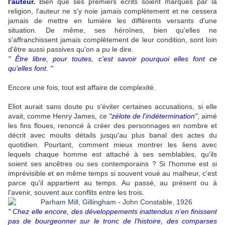
l'auteur.
Bien que ses premiers écrits soient marqués par la
religion, l'auteur ne s'y noie jamais complètement et ne cessera
jamais de mettre en lumière les différents versants d'une
situation. De même, ses héroïnes, bien qu'elles ne
s'affranchissent jamais complètement de leur condition, sont loin
d'être aussi passives qu'on a pu le dire.
" Être libre, pour toutes, c’est savoir pourquoi elles font ce
qu’elles font. "
Encore une fois, tout est affaire de complexité.
Eliot aurait sans doute pu s'éviter certaines accusations, si elle
avait, comme Henry James, ce
"zélote de l'indétermination"
, aimé
les fins floues, renoncé à créer des personnages en nombre et
décrit avec moults détails jusqu'au plus banal des actes du
quotidien. Pourtant, comment mieux montrer les liens avec
lequels chaque homme est attaché à ses semblables, qu'ils
soient ses ancêtres ou ses contemporains ? Si l'homme est si
imprévisible et en même temps si souvent voué au malheur, c'est
parce qu'il appartient au temps. Au passé, au présent ou à
l'avenir, souvent aux conflits entre les trois.
" Chez elle encore, des développements inattendus n’en finissent
pas de bourgeonner sur le tronc de l’histoire, des comparses