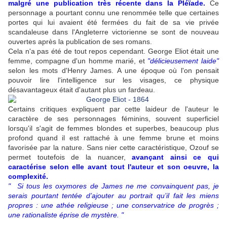
malgré une publication très récente dans la Pléïade.
Ce
personnage a pourtant connu une renommée telle que certaines
portes qui lui avaient été fermées du fait de sa vie privée
scandaleuse dans l'Angleterre victorienne se sont de nouveau
ouvertes après la publication de ses romans.
Cela n'a pas été de tout repos cependant. George Eliot était une
femme, compagne d'un homme marié, et
"délicieusement laide"
selon les mots d'Henry James. A une époque où l'on pensait
pouvoir lire l'intelligence sur les visages, ce physique
désavantageux était d'autant plus un fardeau.
Certains critiques expliquent par cette laideur de l'auteur le
caractère de ses personnages féminins, souvent superficiel
lorsqu'il s'agit de femmes blondes et superbes, beaucoup plus
profond quand il est rattaché à une femme brune et moins
favorisée par la nature. Sans nier cette caractéristique, Ozouf se
permet toutefois de la nuancer,
avançant ainsi ce qui
caractérise selon elle avant tout l'auteur et son oeuvre, la
complexité.
"
Si tous les oxymores de James ne me convainquent pas, je
serais pourtant tentée d’ajouter au portrait qu’il fait les miens
propres : une athée religieuse ; une conservatrice de progrès ;
une rationaliste éprise de mystère. "