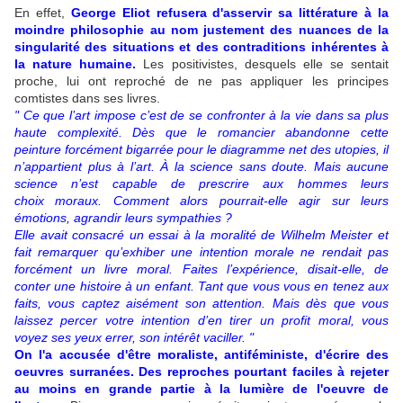
En effet,
George Eliot refusera d'asservir sa littérature à la
moindre philosophie au nom justement des nuances de la
singularité des situations et des contraditions inhérentes à
la nature humaine.
Les positivistes, desquels elle se sentait
proche, lui ont reproché de ne pas appliquer les principes
comtistes dans ses livres.
" Ce que l’art impose c’est de se confronter à la vie dans sa plus
haute complexité. Dès que le romancier abandonne cette
peinture forcément bigarrée pour le diagramme net des utopies, il
n’appartient plus à l’art. À la science sans doute. Mais aucune
science n’est capable de prescrire aux hommes leurs
choix
moraux. Comment alors pourrait-elle agir sur leurs
émotions, agrandir leurs sympathies ?
Elle avait consacré un essai à la moralité de
Wilhelm Meister
et
fait remarquer qu’exhiber une intention morale ne rendait pas
forcément un livre moral. Faites l’expérience, disait-elle, de
conter une histoire à un enfant. Tant que vous vous en tenez aux
faits, vous captez aisément son attention. Mais dès que vous
laissez percer votre intention d’en tirer un profit moral, vous
voyez ses yeux errer, son intérêt vaciller.
"
On l'a accusée d'être moraliste, antiféministe, d'écrire des
oeuvres surranées. Des reproches pourtant faciles à rejeter
au moins en grande partie à la lumière de l'oeuvre de