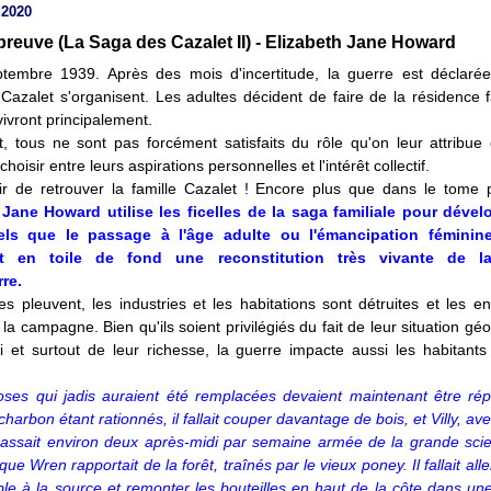
 2020
preuve (La Saga des Cazalet II) - Elizabeth Jane Howard
tembre 1939. Après des mois d'incertitude, la guerre est déclar
 Cazalet s'organisent. Les adultes décident de faire de la résidence f
 vivront principalement.
 tous ne sont pas forcément satisfaits du rôle qu'on leur attribue 
choisir entre leurs aspirations personnelles et l'intérêt collectif.
sir de retrouver la famille Cazalet ! Encore plus que dans le tome 
 Jane Howard utilise les ficelles de la saga familiale pour déve
els que le passage à l'âge adulte ou l'émancipation féminin
t en toile de fond une reconstitution très vivante de la
re.
 pleuvent, les industries et les habitations sont détruites et les en
la campagne. Bien qu'ils soient privilégiés du fait de leur situation g
i et surtout de leur richesse, la guerre impacte aussi les habitan
oses qui jadis auraient été remplacées devaient maintenant être rép
charbon étant rationnés, il fallait couper davantage de bois, et Villy, ave
passait environ deux après-midi par semaine armée de la grande scie
que Wren rapportait de la forêt, traînés par le vieux poney. Il fallait all
ble à la source et remonter les bouteilles en haut de la côte dans une