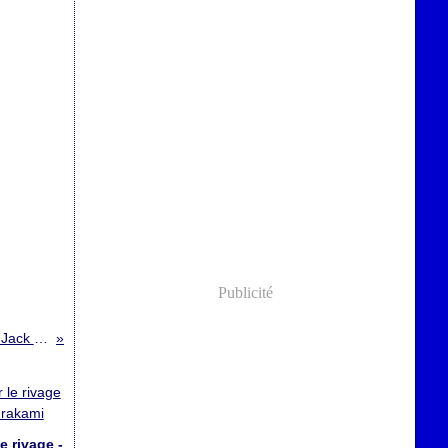
Publicité
La Vallée de la Lune - Jack London
e rivage -