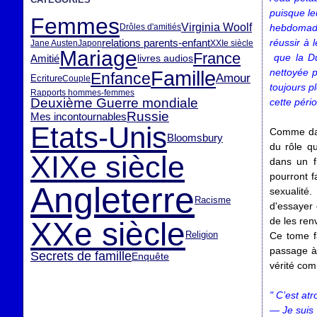
puisque le
Femmes
Virginia Woolf
Drôles d'amitiés
hebdomadai
relations parents-enfant
réussir à 
Jane Austen
Japon
XXIe siècle
Mariage
France
que la Duc
Amitié
livres audios
nettoyée p
Famille
Enfance
Amour
Ecriture
Couple
toujours p
Rapports hommes-femmes
Deuxième Guerre mondiale
cette péri
Russie
Mes incontournables
Etats-Unis
Comme d
Bloomsbury
du rôle qu
XIXe siècle
dans un f
pourront f
Angleterre
sexualité.
Racisme
d'essayer 
de les ren
XXe siècle
Religion
Ce tome fa
passage à 
Secrets de famille
Enquête
vérité com
" C’est at
— Je suis 