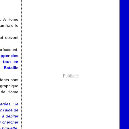
ée. A Home
amiliale le
et doivent
précédent,
lopper des
e tout en
 Bataille
Publicité
fants sont
éographique
ts de Home
arées ; le
c l’aide de
 à débiter
er chercher
 brouette,