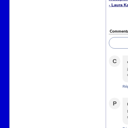
- Laura K
Commenta
C
Ré
P