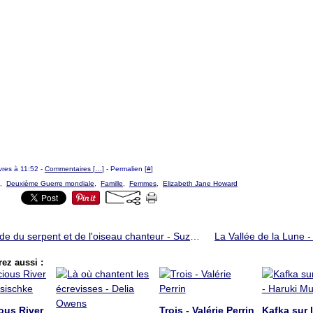
livres à 11:52 -
Commentaires [
…
]
- Permalien [
#
]
,
Deuxième Guerre mondiale
,
Famille
,
Femmes
,
Elizabeth Jane Howard
La Ballade du serpent et de l'oiseau chanteur - Suzanne Collins
ez aussi :
ous River
Trois - Valérie Perrin
Kafka sur l