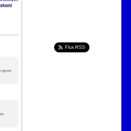
rakami
Flux RSS
le genre
les