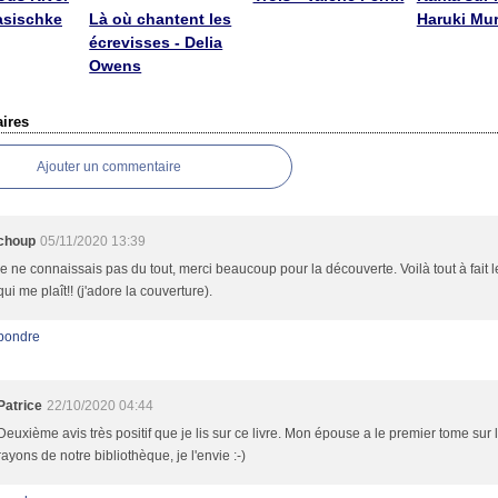
asischke
Là où chantent les
Haruki Mu
écrevisses - Delia
Owens
ires
Ajouter un commentaire
choup
05/11/2020 13:39
je ne connaissais pas du tout, merci beaucoup pour la découverte. Voilà tout à fait 
qui me plaît!! (j'adore la couverture).
pondre
Patrice
22/10/2020 04:44
Deuxième avis très positif que je lis sur ce livre. Mon épouse a le premier tome sur 
rayons de notre bibliothèque, je l'envie :-)