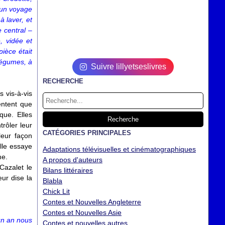
t un voyage
à laver, et
 central –
, vidée et
pièce était
légumes, à
Suivre lillyetseslivres
RECHERCHE
 vis-à-vis
entent que
que. Elles
trôler leur
CATÉGORIES PRINCIPALES
leur façon
lle essaye
Adaptations télévisuelles et cinématographiques
me.
A propos d'auteurs
Cazalet le
Bilans littéraires
eur dise la
Blabla
Chick Lit
Contes et Nouvelles Angleterre
Contes et Nouvelles Asie
un an nous
Contes et nouvelles autres