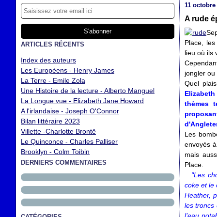
11 octobre
A rude é
Sep
Place, les
ARTICLES RÉCENTS
lieu où ils
Index des auteurs
Cependant,
Les Européens - Henry James
jongler ou 
La Terre - Emile Zola
Quel plai
Une Histoire de la lecture - Alberto Manguel
Elizabeth
La Longue vue - Elizabeth Jane Howard
thèmes t
A l'irlandaise - Joseph O'Connor
proposan
Bilan littéraire 2023
d'Angleter
Villette -Charlotte Brontë
Les bombes
Le Quinconce - Charles Palliser
envoyés à 
Brooklyn - Colm Toibin
mais auss
DERNIERS COMMENTAIRES
Place.
"Les ch
coke et le 
Heather, 
les troncs 
l’eau pota
CATÉGORIES