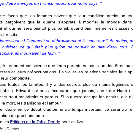
âge d’être envoyés en France mourir pour notre pays. "
e façon que les femmes savent que leur condition atteint un tou
ts perçoivent que la guerre s'apprête à modifier le monde dans 
t et qui ne sera bientôt plus pareil, quand bien même les classes d
viter cela.
domestiques ! Comment se débrouilleraient-ils sans eux ? Au moins, m
it cuisiner, ce qui était plus qu’on ne pouvait en dire d’eux tous.
sociale, ils mourraient de faim. "
 ils prennent conscience que leurs parents ne sont que des êtres hu
lesses et leurs préoccupations. La vie et les relations sociales leur a
 leur complexité.
s toutes les familles, il y a des secrets plus ou moins légitimes 
uables. Edward est aussi écoeurant que jamais, son frère Hugh e
t surtout maladroits et perdus. Si la guerre occupe les esprits, elle n
 la mort, les trahisons et l'amour.
re idéale en ce début d'automne au temps incertain. Je serai au r
rution du prochain tome.
ie les
Editions de la Table Ronde
pour ce livre.
de. 571 pages.