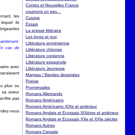
Contes et Nouvelles France
couinons un peu...
rnant, les
Cuisine
lequel ils
Essais
irigeantes
La presse littéraire
Les livres et moi
aintenant,
Littérature arménienne
 En cas de
Littérature chinoise
Littérature coréenne
Littérature espagnole
mains avec
Littérature Jeunesse
pparaissent
Mangas / Bandes dessinées
Poésie
ou plus ou
Promenades
t sa soeur
Romans Allemands
'arrête pas
Romans Américains
Romans Américains XIXe et antérieur
endez-vous
Romans Anglais et Ecossais XIXème et antérieur
Romans Anglais et Ecossais XXe et XXIe siècles
Romans Autres
Romans Canada