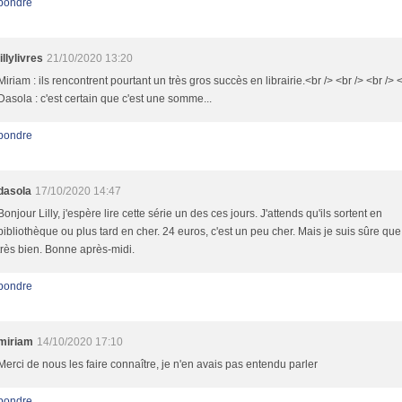
pondre
lillylivres
21/10/2020 13:20
Miriam : ils rencontrent pourtant un très gros succès en librairie.<br /> <br /> <br /> <
Dasola : c'est certain que c'est une somme...
pondre
dasola
17/10/2020 14:47
Bonjour Lilly, j'espère lire cette série un des ces jours. J'attends qu'ils sortent en
bibliothèque ou plus tard en cher. 24 euros, c'est un peu cher. Mais je suis sûre que 
très bien. Bonne après-midi.
pondre
miriam
14/10/2020 17:10
Merci de nous les faire connaître, je n'en avais pas entendu parler
pondre