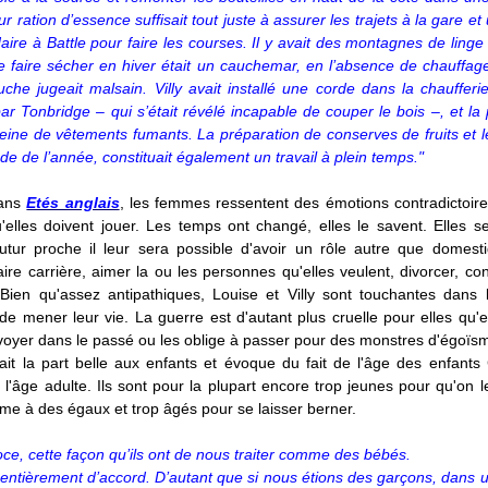
ur ration d’essence suffisait tout juste à assurer les trajets à la gare e
re à Battle pour faire les courses. Il y avait des montagnes de linge 
le faire sécher en hiver était un cauchemar, en l’absence de chauffage
he jugeait malsain. Villy avait installé une corde dans la chaufferie
ar Tonbridge – qui s’était révélé incapable de couper le bois –, et la 
leine de vêtements fumants. La préparation de conserves de fruits et 
ode de l’année, constituait également un travail à plein temps."
ans
Etés anglais
, les femmes ressentent des émotions contradictoires
'elles doivent jouer. Les temps ont changé, elles le savent. Elles s
utur proche il leur sera possible d'avoir un rôle autre que domesti
aire carrière, aimer la ou les personnes qu'elles veulent, divorcer, con
 Bien qu'assez antipathiques, Louise et Villy sont touchantes dans 
de mener leur vie. La guerre est d'autant plus cruelle pour elles qu'e
voyer dans le passé ou les oblige à passer pour des monstres d'égoïs
it la part belle aux enfants et évoque du fait de l'âge des enfants 
l'âge adulte. Ils sont pour la plupart encore trop jeunes pour qu'on l
me à des égaux et trop âgés pour se laisser berner.
roce, cette façon qu’ils ont de nous traiter comme des bébés.
entièrement d’accord. D’autant que si nous étions des garçons, dans 