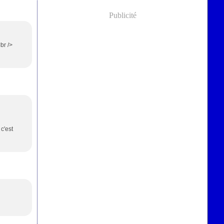
Publicité
br />
c'est