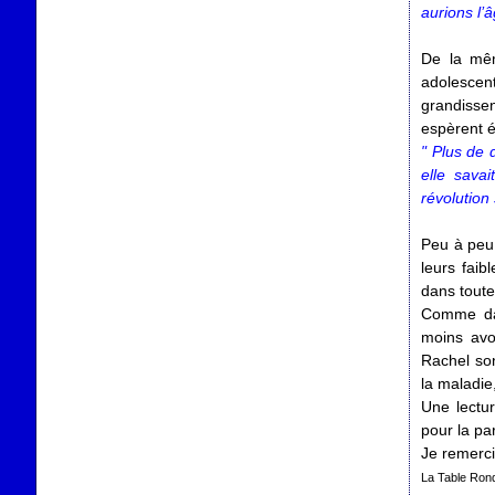
aurions l’
De la mêm
adolescen
grandissen
espèrent é
" Plus
de 
elle sava
révolution 
Peu à peu,
leurs faib
dans toute
Comme dan
moins avo
Rachel son
la maladie,
Une lectu
pour la pa
Je remerc
La Table Ron