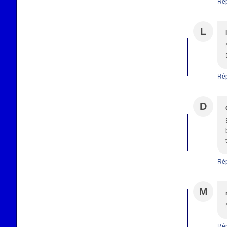
Ré
L
Ré
D
Ré
M
Ré