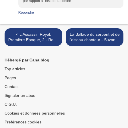
par rapport à l'histoire racontée.
Répondre
< L'Assassin Royal.
La Ballade du serpent et de
Première Epoque, 2 - Robin
l'oiseau chanteur - Suzanne
Hobb
Collins >
Hébergé par Canalblog
Top articles
Pages
Contact
Signaler un abus
C.G.U.
Cookies et données personnelles
Préférences cookies