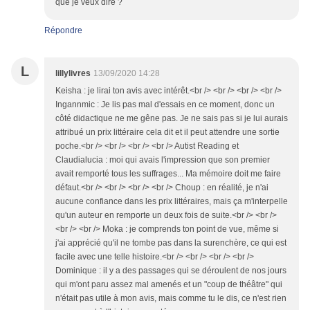
que je veux dire ?
Répondre
L
lillylivres
13/09/2020 14:28
Keisha : je lirai ton avis avec intérêt.<br /> <br /> <br /> <br />
Ingannmic : Je lis pas mal d'essais en ce moment, donc un
côté didactique ne me gêne pas. Je ne sais pas si je lui aurais
attribué un prix littéraire cela dit et il peut attendre une sortie
poche.<br /> <br /> <br /> <br /> Autist Reading et
Claudialucia : moi qui avais l'impression que son premier
avait remporté tous les suffrages... Ma mémoire doit me faire
défaut.<br /> <br /> <br /> <br /> Choup : en réalité, je n'ai
aucune confiance dans les prix littéraires, mais ça m'interpelle
qu'un auteur en remporte un deux fois de suite.<br /> <br />
<br /> <br /> Moka : je comprends ton point de vue, même si
j'ai apprécié qu'il ne tombe pas dans la surenchère, ce qui est
facile avec une telle histoire.<br /> <br /> <br /> <br />
Dominique : il y a des passages qui se déroulent de nos jours
qui m'ont paru assez mal amenés et un "coup de théâtre" qui
n'était pas utile à mon avis, mais comme tu le dis, ce n'est rien