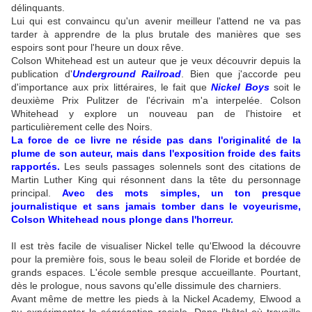
délinquants.
Lui qui est convaincu qu'un avenir meilleur l'attend ne va pas
tarder à apprendre de la plus brutale des manières que ses
espoirs sont pour l'heure un doux rêve.
Colson Whitehead est un auteur que je veux découvrir depuis la
publication d'
Underground Railroad
. Bien que j'accorde peu
d'importance aux prix littéraires, le fait que
Nickel Boys
soit le
deuxième Prix Pulitzer de l'écrivain m'a interpelée. Colson
Whitehead y explore un nouveau pan de l'histoire et
particulièrement celle des Noirs.
La force de ce livre ne réside pas dans l'originalité de la
plume de son auteur, mais dans l'exposition froide des faits
rapportés.
Les seuls passages solennels sont des citations de
Martin Luther King qui résonnent dans la tête du personnage
principal.
Avec des mots simples, un ton presque
journalistique et sans jamais tomber dans le voyeurisme,
Colson Whitehead nous plonge dans l'horreur.
Il est très facile de visualiser Nickel telle qu'Elwood la découvre
pour la première fois, sous le beau soleil de Floride et bordée de
grands espaces. L'école semble presque accueillante. Pourtant,
dès le prologue, nous savons qu'elle dissimule des charniers.
Avant même de mettre les pieds à la Nickel Academy, Elwood a