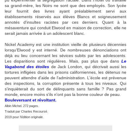
pu expérimenter la ségrégation raciale. Dans l'hôtel où travaille
sa grand-mère, les Noirs ne sont que des employés. Son lycée
leur fournit des livres ayant préalablement servi aux
établissements réservés aux élèves Blancs et soigneusement
annotés d'insultes racistes par ces derniers. Quant à la
mésaventure qui conduit Elwood en maison de correction, elle ne
serait jamais arrivée à un adolescent blanc.
Nickel Academy est une institution vieille de plusieurs décennies
lorsqu'Elwood y est interné. De nombreuses dénonciations ont
déjà eu lieu concernant les sévices subits par les adolescents.
Les disparitions sont régulières. Mais, pas plus que dans
Le
Vagabond des étoiles
de Jack London, qui décrivait aussi les
tortures infligées dans les prisons californiennes, les détenus ne
peuvent attendre d'aide de l'administration. L'école est prévenue
des inspections, la corruption présente à tous les niveaux. Qui
s'inquièterait du sort de délinquants sans famille ? Pas grand
monde, encore moins s'ils n'ont pas la bonne couleur de peau.
Bouleversant et révoltant.
Albin Michel. 272 pages.
Traduit par Charles Recoursé.
2019 pour l'édition originale.