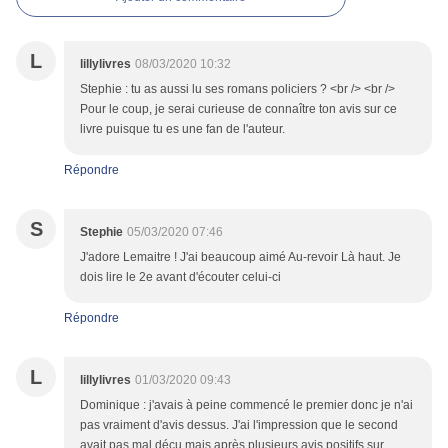
L
lillylivres
08/03/2020 10:32
Stephie : tu as aussi lu ses romans policiers ? <br /> <br />
Pour le coup, je serai curieuse de connaître ton avis sur ce
livre puisque tu es une fan de l'auteur.
Répondre
S
Stephie
05/03/2020 07:46
J'adore Lemaitre ! J'ai beaucoup aimé Au-revoir Là haut. Je
dois lire le 2e avant d'écouter celui-ci
Répondre
L
lillylivres
01/03/2020 09:43
Dominique : j'avais à peine commencé le premier donc je n'ai
pas vraiment d'avis dessus. J'ai l'impression que le second
avait pas mal déçu mais après plusieurs avis positifs sur