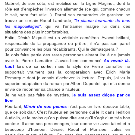
Gabriel, de son côté, est mobilisé sur la Ligne Maginot, dont le
rôle est d'empêcher l'invasion allemande (ce qui, comme chacun
le sait, sera fort utile...). Parmi ses camarades de garnison se
trouve un certain Raoul Landrade,
"la plaque tournante de tous
les magouillages"
, qui va l'entraîner malgré lui dans des
situations des plus inconfortables.
Enfin, Désiré Migault est un véritable caméléon. Avocat brillant,
responsable de la propagande ou prêtre, il n'a pas son pareil
pour convaincre les plus récalcitrants. Qui le démasquera ?
Je dois faire partie des rares personnes aimant lire à ne jamais
avoir lu Pierre Lamaître. J'avais bien commencé
Au revoir là-
haut
lors de sa sortie
, mais le style de Pierre Lemaître ne
supportait vraiment pas la comparaison avec Erich Maria
Remarque dont je venais d'achever la lecture. Depuis, j'ai vu la
superbe adaptation du roman par Albert Dupontel, qui m'a donné
envie de redonner sa chance à l'auteur.
Je ne vais pas faire de mystère,
je suis assez déçue par ce
livre
.
Pourtant,
Miroir de nos peines
n'est pas un livre épouvantable,
que ce soit clair. C'est l'auteur en personne qui le lit dans l'édition
Audiolib, et le moins qu'on puisse dire est qu'il s'agit d'un très bon
conteur. Il aime ses personnages, leur donne vie avec talent et a
beaucoup d'humour. Désiré, Raoul et Monsieur Jules en