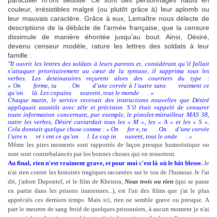
particulier m'ont séduite. Ce sont des personnages hauts en
couleur, irrésistibles malgré (ou plutôt grâce à) leur aplomb ou
leur mauvais caractère. Grâce à eux, Lemaître nous délecte de
descriptions de la débâcle de l'armée française, que la censure
dissimule de manière éhontée jusqu'au bout. Ainsi, Désiré,
devenu censeur modèle, rature les lettres des soldats à leur
famille :
"Il ouvrit les lettres des soldats à leurs parents et, considérant qu’il fallait
s’attaquer prioritairement au cœur de la syntaxe, il supprima tous les
verbes. Les destinataires reçurent alors des courriers du type :
« On ferme, tu . On d’une corvée à l’autre sans vraiment ce
qu’on là. Les copains souvent, tout le monde . »
Chaque matin, le service recevait des instructions nouvelles que Désiré
appliquait aussitôt avec zèle et précision. S’il était rappelé de censurer
toute information concernant, par exemple, le pistolet-mitrailleur MAS 38,
outre les verbes, Désiré caviardait tous les « M », les « A » et les « S ».
Cela donnait quelque chose comme : « On fer e, tu . On d’une corvée
l’utre n vr i ent ce qu’on l. Le cop in ouvent, tout le onde . »
Même les pires moments sont rapportés de façon presque humoristique ou
sont sont contrebalancés par les bonnes choses qui en ressortent.
Au final, rien n'est vraiment grave, et pour moi c'est là où le bât blesse.
Je
n'ai rien contre les histoires tragiques racontées sur le ton de l'humour. Je l'ai
dit, j'adore Dupontel, et le film de Kheiron,
Nous trois ou rien
(qui se passe
en partie dans les prisons iraniennes...), est l'un des films que j'ai le plus
appréciés ces derniers temps. Mais ici, rien ne semble grave ou presque. A
part le meurtre de sang froid de quelques prisonniers, à aucun moment je n'ai