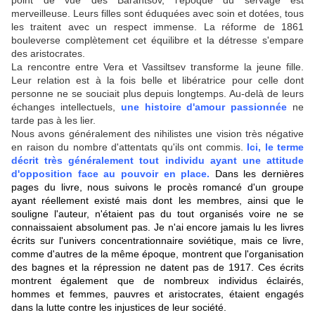
point de vue des Barantsov, l'époque du servage est
merveilleuse. Leurs filles sont éduquées avec soin et dotées, tous
les traitent avec un respect immense. La réforme de 1861
bouleverse complètement cet équilibre et la détresse s'empare
des aristocrates.
La rencontre entre Vera et Vassiltsev transforme la jeune fille.
Leur relation est à la fois belle et libératrice pour celle dont
personne ne se souciait plus depuis longtemps. Au-delà de leurs
échanges intellectuels,
une histoire d'amour passionnée
ne
tarde pas à les lier.
Nous avons généralement des nihilistes une vision très négative
en raison du nombre d'attentats qu'ils ont commis.
Ici, le terme
décrit très généralement tout individu ayant une attitude
d'opposition face au pouvoir en place.
Dans les dernières
pages du livre, n
ous suivons le procès romancé d'un groupe
ayant réellement existé mais dont les membres, ainsi que le
souligne l'auteur, n'étaient pas du tout organisés voire ne se
connaissaient absolument pas. Je n'ai encore jamais lu les livres
écrits sur l'univers concentrationnaire soviétique, mais ce livre,
comme d'autres de la même époque, montrent que l'organisation
des bagnes et la répression ne datent pas de 1917. Ces écrits
montrent également que de nombreux individus éclairés,
hommes et femmes, pauvres et aristocrates, étaient engagés
dans la lutte contre les injustices de leur société.