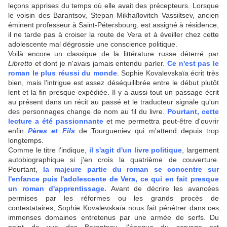
leçons apprises du temps où elle avait des précepteurs. Lorsque
le voisin des Barantsov, Stepan Mikhaïlovitch Vassiltsev, ancien
éminent professeur à Saint-Pétersbourg, est assigné à résidence,
il ne tarde pas à croiser la route de Vera et à éveiller chez cette
adolescente mal dégrossie une conscience politique.
Voilà encore un classique de la littérature russe déterré par
Libretto
et dont je n'avais jamais entendu parler.
Ce n'est pas le
roman le plus réussi du monde
. Sophie Kovalevskaïa écrit très
bien, mais l'intrigue est assez déséquilibrée entre le début plutôt
lent et la fin presque expédiée. Il y a aussi tout un passage écrit
au présent dans un récit au passé et le traducteur signale qu'un
des personnages change de nom au fil du livre.
Pourtant, cette
lecture a été passionnante
et me permettra peut-être d'ouvrir
enfin
Pères et Fils
de Tourgueniev qui m'attend depuis trop
longtemps.
Comme le titre l'indique,
il s'agit d'un livre politique
, largement
autobiographique si j'en crois la quatrième de couverture.
Pourtant,
la majeure partie du roman se concentre sur
l'enfance puis l'adolescente de Vera, ce qui en fait presque
un roman d'apprentissage.
Avant de décrire les avancées
permises par les réformes ou les grands procès de
contestataires, Sophie Kovalevskaïa nous fait pénétrer dans ces
immenses domaines entretenus par une armée de serfs. Du