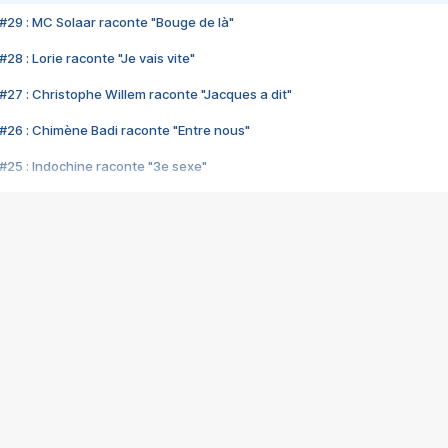
#29 : MC Solaar raconte "Bouge de là"
28 : Lorie raconte "Je vais vite"
#27 : Christophe Willem raconte "Jacques a dit"
#26 : Chimène Badi raconte "Entre nous"
#25 : Indochine raconte "3e sexe"
#24 : Zaho raconte "C'est chelou"
#23 : Patrick Bruel raconte "Au café des délices"
#22 : Kyo raconte "Le chemin"
#21 : Nolwenn Leroy raconte "Cassé"
#20 : Patrick Hernandez raconte "Born to be alive"
#19 : Lorie raconte "Près de moi"
#18 : Michael Jones raconte "A nos actes manqués" (avec Jean-Jacque