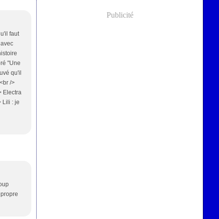
Publicité
'il faut
s avec
histoire
doré "Une
uvé qu'il
<br />
> Electra
Lili : je
coup
e propre