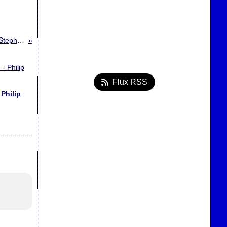
Dolores Claiborne - Stephen King
Flux RSS
 Philip