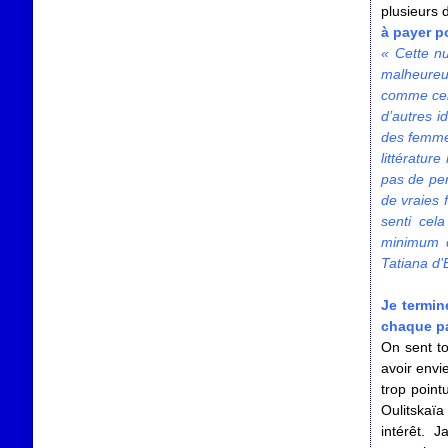
plusieurs 
à payer p
«
Cette nui
malheureu
comme cela
d’autres i
des femmes
littératur
pas de per
de vraies 
senti cel
minimum d
Tatiana d’
Je termine
chaque p
On sent to
avoir envi
trop point
Oulitskaïa
intérêt. 