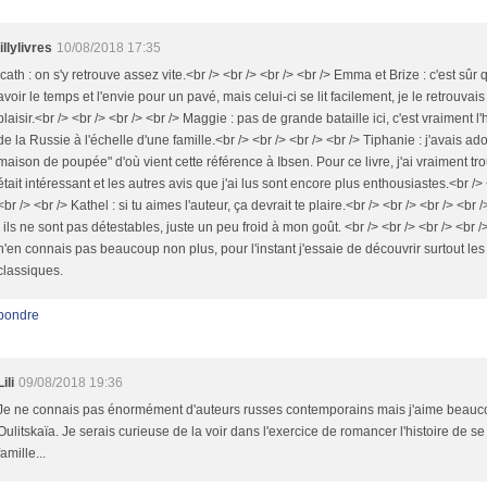
lillylivres
10/08/2018 17:35
Icath : on s'y retrouve assez vite.<br /> <br /> <br /> <br /> Emma et Brize : c'est sûr qu
avoir le temps et l'envie pour un pavé, mais celui-ci se lit facilement, je le retrouvai
plaisir.<br /> <br /> <br /> <br /> Maggie : pas de grande bataille ici, c'est vraiment l'
de la Russie à l'échelle d'une famille.<br /> <br /> <br /> <br /> Tiphanie : j'avais a
maison de poupée" d'où vient cette référence à Ibsen. Pour ce livre, j'ai vraiment tro
était intéressant et les autres avis que j'ai lus sont encore plus enthousiastes.<br /> 
<br /> <br /> Kathel : si tu aimes l'auteur, ça devrait te plaire.<br /> <br /> <br /> <br /
: ils ne sont pas détestables, juste un peu froid à mon goût. <br /> <br /> <br /> <br /> 
n'en connais pas beaucoup non plus, pour l'instant j'essaie de découvrir surtout les
classiques.
pondre
Lili
09/08/2018 19:36
Je ne connais pas énormément d'auteurs russes contemporains mais j'aime beau
Oulitskaïa. Je serais curieuse de la voir dans l'exercice de romancer l'histoire de s
famille...