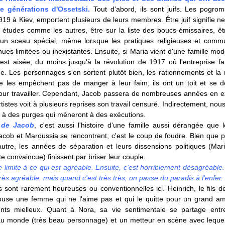
e générations d'Ossetski.
Tout d'abord, ils sont juifs. Les pogr
19 à Kiev, emportent plusieurs de leurs membres. Être juif signifie ne
 études comme les autres, être sur la liste des boucs-émissaires, 
un sceau spécial, même lorsque les pratiques religieuses et comm
ues limitées ou inexistantes. Ensuite, si Maria vient d'une famille mod
st aisée, du moins jusqu'à la révolution de 1917 où l'entreprise fam
ée. Les personnages s'en sortent plutôt bien, les rationnements et la 
e les empêchent pas de manger à leur faim, ils ont un toit et se dé
our travailler. Cependant, Jacob passera de nombreuses années en exi
artistes voit à plusieurs reprises son travail censuré. Indirectement, nou
 à des purges qui mèneront à des exécutions.
e de Jacob
, c'est aussi l'histoire d'une famille aussi dérangée que l
cob et Maroussia se rencontrent, c'est le coup de foudre. Bien que 
'autre, les années de séparation et leurs dissensions politiques (Mar
 convaincue) finissent par briser leur couple.
ne limite à ce qui est agréable. Ensuite, c’est horriblement désagréable
très agréable, mais quand c'est très très, on passe du paradis à l'enfer.
 sont rarement heureuses ou conventionnelles ici. Heinrich, le fils d
ouse une femme qui ne l'aime pas et qui le quitte pour un grand a
ents mielleux. Quant à Nora, sa vie sentimentale se partage ent
au monde (très beau personnage) et un metteur en scène avec lequel 