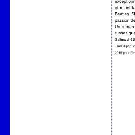
exceptionn
et m'ont f
Beatles. S
passion de 
Un roman f
russes que
Gallimard. 61
Traduit par S
2015 pour l'édi