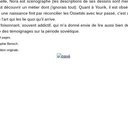
elle, Nora est scénographe (les descriptions de ses dessins sont mer
ait découvrir un métier dont j'ignorais tout). Quant à Yourik, il est obs
i une naissance finit par réconcilier les Ossetski avec leur passé, c'est 
l'art qui les lie quoi qu'il arrive.
oisonnant, souvent addictif, qui m'a donné envie de lire aussi bien d
 des témoignages sur la période soviétique.
9 pages.
ophie Benech.
tion originale.