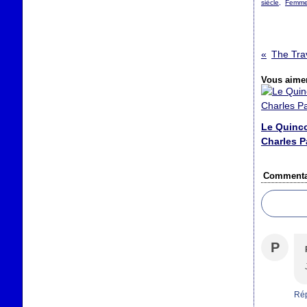
siècle
,
Femm
Vous aimer
Le Quinc
Charles Pa
Commenta
P
Ré