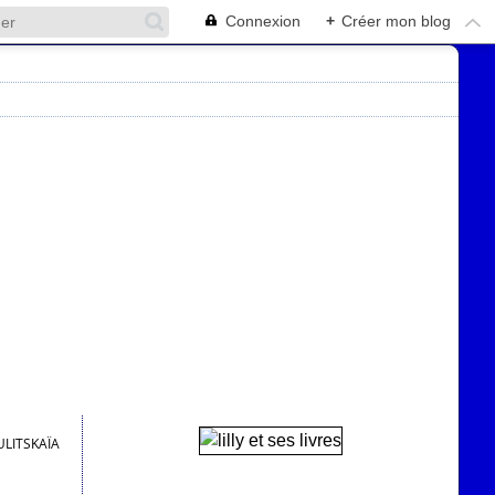
Connexion
+
Créer mon blog
ULITSKAÏA