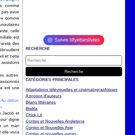
oms, comme
 pas avoir
être comme
unautaires
este, celle
iliale est
Suivre lillyetseslivres
rareté des
RECHERCHE
brouillent
l et cette
s assistons
es autres.
CATÉGORIES PRINCIPALES
passionnés
ia est une
Adaptations télévisuelles et cinématographiques
A propos d'auteurs
. Au début,
Bilans littéraires
 »
Blabla
e Jacob et
Chick Lit
mour digne
Contes et Nouvelles Angleterre
re un mari
Contes et Nouvelles Asie
elle vivra
Contes et nouvelles autres