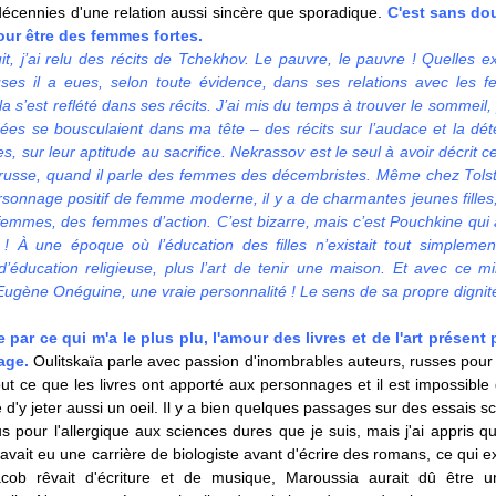
décennies d'une relation aussi sincère que sporadique.
C'est sans dou
our être des femmes fortes.
t, j’ai relu des récits de Tchekhov. Le pauvre, le pauvre ! Quelles e
ses il a eues, selon toute évidence, dans ses relations avec les 
 s’est reflété dans ses récits. J’ai mis du temps à trouver le sommeil
dées se bousculaient dans ma tête – des récits sur l’audace et la dét
, sur leur aptitude au sacrifice. Nekrassov est le seul à avoir décrit c
e russe, quand il parle des femmes des décembristes. Même chez Tolstoï
sonnage positif de femme moderne, il y a de charmantes jeunes filles
femmes, des femmes d’action. C’est bizarre, mais c’est Pouchkine qui 
a ! À une époque où l’éducation des filles n’existait tout simpleme
’éducation religieuse, plus l’art de tenir une maison. Et avec ce m
Eugène Onéguine, une vraie personnalité ! Le sens de sa propre dignit
 par ce qui m'a le plus plu, l'amour des livres et de l'art présent
age.
Oulitskaïa parle avec passion d'inombrables auteurs, russes pour 
ut ce que les livres ont apporté aux personnages et il est impossible
e d'y jeter aussi un oeil. Il y a bien quelques passages sur des essais sc
us pour l'allergique aux sciences dures que je suis, mais j'ai appris 
 avait eu une carrière de biologiste avant d'écrire des romans, ce qui e
Jacob rêvait d'écriture et de musique, Maroussia aurait dû être u