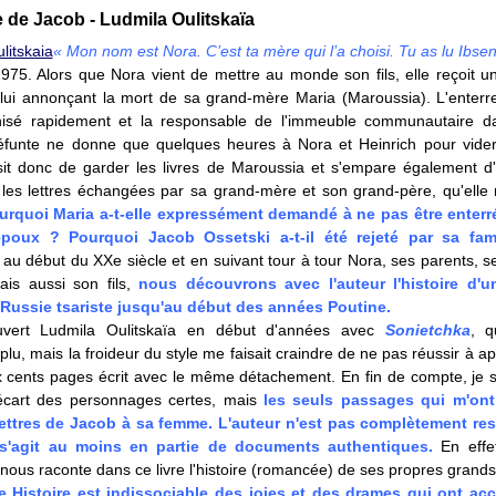
e de Jacob - Ludmila Oulitskaïa
« Mon nom est Nora. C’est ta mère qui l’a choisi. Tu as lu Ibsen
75. Alors que Nora vient de mettre au monde son fils, elle reçoit u
 lui annonçant la mort de sa grand-mère Maria (Maroussia). L'enterr
nisé rapidement et la responsable de l'immeuble communautaire d
défunte ne donne que quelques heures à Nora et Heinrich pour vider 
sit donc de garder les livres de Maroussia et s'empare également d
les lettres échangées par sa grand-mère et son grand-père, qu'elle 
urquoi Maria a-t-elle expressément demandé à ne pas être enterr
poux ? Pourquoi Jacob Ossetski a-t-il été rejeté par sa fa
au début du XXe siècle et en suivant tour à tour Nora, ses parents, s
is aussi son fils,
nous découvrons avec l'auteur l'histoire d'un
 Russie tsariste jusqu'au début des années Poutine.
uvert Ludmila Oulitskaïa en début d'années avec
Sonietchka
, q
lu, mais la froideur du style me faisait craindre de ne pas réussir à a
ix cents pages écrit avec le même détachement. En fin de compte, je s
'écart des personnages certes, mais
les seuls passages qui m'on
lettres de Jacob à sa femme. L'auteur n'est pas complètement re
 s'agit au moins en partie de documents authentiques.
En effe
 nous raconte dans ce livre l'histoire (romancée) de ses propres grands
 Histoire est indissociable des joies et des drames qui ont a