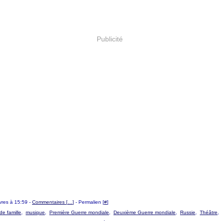
Publicité
livres à 15:59 -
Commentaires [
…
]
- Permalien [
#
]
de famille
,
musique
,
Première Guerre mondiale
,
Deuxième Guerre mondiale
,
Russie
,
Théâtre