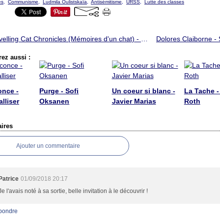
es
,
Communisme
,
Ludmila Oulistskaïa
,
Antisémitisme
,
URSS
,
Lutte des classes
The Travelling Cat Chronicles (Mémoires d'un chat) - Hiro Arikawa
ez aussi :
once -
Purge - Sofi
Un coeur si blanc -
La Tache -
lliser
Oksanen
Javier Marias
Roth
ires
Ajouter un commentaire
Patrice
01/09/2018 20:17
Je l'avais noté à sa sortie, belle invitation à le découvrir !
pondre