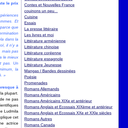
te le prix
Contes et Nouvelles France
couinons un peu...
xpériences
Cuisine
femmes. Et
Essais
, parce que
La presse littéraire
ermination
Les livres et moi
ela dans la
Littérature arménienne
, il n’y a
Littérature chinoise
, mais pas
Littérature coréenne
a le mieux
Littérature espagnole
nt pas. Un
Littérature Jeunesse
inimum, la
Mangas / Bandes dessinées
é.
»
Poésie
Promenades
 presque à
Romans Allemands
la plupart.
Romans Américains
 de ne pas
Romans Américains XIXe et antérieur
ientifiques
Romans Anglais et Ecossais XIXème et antérieur
que Ludmila
Romans Anglais et Ecossais XXe et XXIe siècles
xplique cet
Romans Autres
ne actrice
Romans Canada