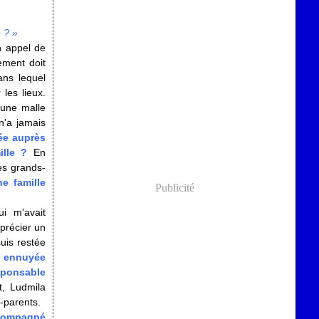
 ? »
n appel de
ement doit
ans lequel
les lieux.
'une malle
n'a jamais
ée auprès
mille ?
En
es grands-
e famille
Publicité
ui m'avait
pprécier un
uis restée
t ennuyée
sponsable
t, Ludmila
-parents.
ccompagné