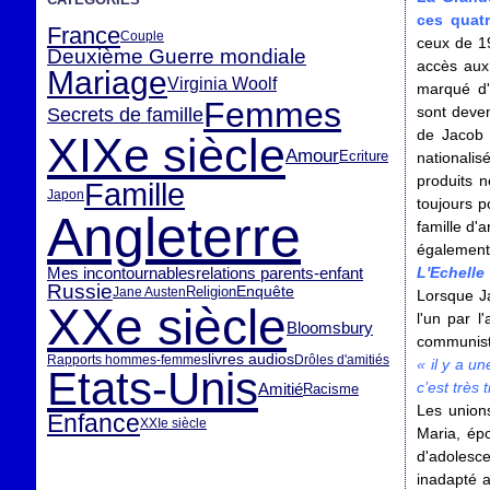
ces quatr
France
Couple
ceux de 19
Deuxième Guerre mondiale
accès aux
Mariage
Virginia Woolf
marqué d'
Femmes
sont deven
Secrets de famille
de Jacob e
XIXe siècle
Amour
Ecriture
nationalis
produits n
Famille
Japon
toujours p
Angleterre
famille d'
également
Mes incontournables
relations parents-enfant
L'Echell
Russie
Enquête
Religion
Jane Austen
Lorsque Ja
XXe siècle
l'un par l
Bloomsbury
communiste
livres audios
Rapports hommes-femmes
Drôles d'amitiés
« il y a u
Etats-Unis
c’est très 
Amitié
Racisme
Les unions
Enfance
XXIe siècle
Maria, ép
d'adolesc
inadapté 