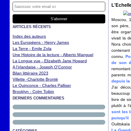
L'Echell
Moscou, 19
son père,
ARTICLES RÉCENTS
être orga
Index des auteurs
vivait la 
Les Européens - Henry James
Nora choi
La Terre - Emile Zola
contenant 
Une Histoire de la lecture - Alberto Manguel
connu.
Po
La Longue vue - Elizabeth Jane Howard
de son é
A l'irlandaise - Joseph O'Connor
remontant 
Bilan littéraire 2023
parents ma
Villette -Charlotte Brontë
depuis la
Le Quinconce - Charles Palliser
J'ai déco
Brooklyn - Colm Toibin
beaucoup p
DERNIERS COMMENTAIRES
livre de s
plutôt à l
sont les 
puisqu'il
Oulitskaïa
La Grande
CATÉGORIES