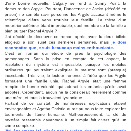
d'une bonne nouvelle, Calgary se rend à Sunny Point, la
demeure des Argyle. Pourtant, l'innocence de Jacko (décédé en
prison) ne semble ravir personne, les Argyle accusant même le
scientifique d'être venu troubler leur famille. La thèse d'un
meurtrier extérieur étant improbable, quel membre de la famille a
bien pu tuer Rachel Argyle ?
J'ai décidé de découvrir ce roman après avoir lu deux billets
élogieux à son sujet ces dernières semaines, mais
je dois
reconnaître que je suis beaucoup moins enthousiaste.
C'est un roman qui étudie de près la psychologie des
personnages. Sans la prise en compte de cet aspect, la
résolution du mystère est impossible, puisque les mobiles
ordinaires qui pourraient expliquer le meurtre sont (presque)
inexistants. Très vite, le lecteur renonce à l'idée que les Argyle
formaient une famille unie. Rachel Argyle était une femme
remplie de bonne volonté, qui adorait les enfants qu'elle avait
adoptés. Cependant, aucun ne la considérait réellement comme
une mère, et tous la trouvaient tyrannique.
Partant de ce constat, de nombreuses explications étaient
envisageables et Agatha Christie aurait pu nous faire explorer les
tourments de l'âme humaine. Malheureusement, la clé du
mystère ressemble davantage à un simple fait divers qu'à un
crime complexe.