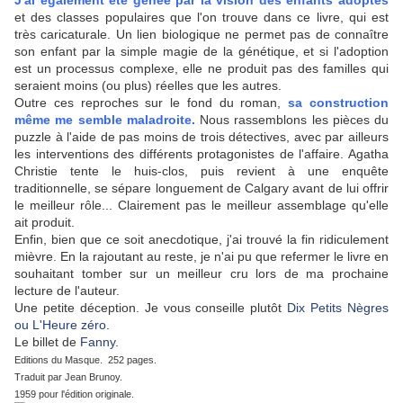
J'ai également été gênée par la vision des enfants adoptés
et des classes populaires que l'on trouve dans ce livre, qui est
très caricaturale. Un lien biologique ne permet pas de connaître
son enfant par la simple magie de la génétique, et si l'adoption
est un processus complexe, elle ne produit pas des familles qui
seraient moins (ou plus) réelles que les autres.
Outre ces reproches sur le fond du roman,
sa construction
même me semble maladroite.
Nous rassemblons les pièces du
puzzle à l'aide de pas moins de trois détectives, avec par ailleurs
les interventions des différents protagonistes de l'affaire. Agatha
Christie tente le huis-clos, puis revient à une enquête
traditionnelle, se sépare longuement de Calgary avant de lui offrir
le meilleur rôle... Clairement pas le meilleur assemblage qu'elle
ait produit.
Enfin, bien que ce soit anecdotique, j'ai trouvé la fin ridiculement
mièvre. En la rajoutant au reste, je n'ai pu que refermer le livre en
souhaitant tomber sur un meilleur cru lors de ma prochaine
lecture de l'auteur.
Une petite déception. Je vous conseille plutôt
Dix Petits Nègres
ou L'Heure zéro
.
Le billet de
Fanny
.
Editions du Masque. 252 pages.
Traduit par Jean Brunoy.
1959 pour l'édition originale.