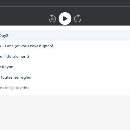
 DayZ
 a 13 ans (et vous l'avez ignoré)
e (littéralement)
im Rayan
 toutes les règles
s les jeux vidéo
us choquant de Rockstar ? - Le scandale BULLY
e plus moche de Steam
du RÊVE tourne au CAUCHEMAR
pendant 8 heures