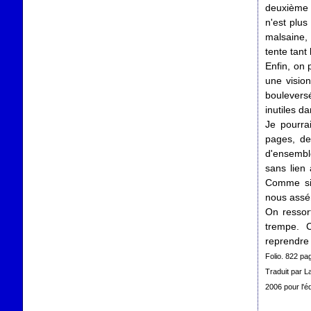
deuxième m
n'est plus
malsaine, 
tente tant
Enfin, on 
une vision
bouleversé
inutiles d
Je pourra
pages, de
d'ensembl
sans lien 
Comme si 
nous assén
On ressort
trempe. 
reprendre 
Folio. 822 pa
Traduit par L
2006 pour l'éd