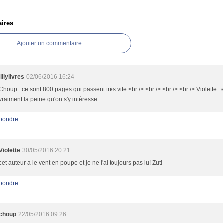
ires
Ajouter un commentaire
lillylivres
02/06/2016 16:24
Choup : ce sont 800 pages qui passent très vite.<br /> <br /> <br /> <br /> Violette : 
vraiment la peine qu'on s'y intéresse.
pondre
Violette
30/05/2016 20:21
cet auteur a le vent en poupe et je ne l'ai toujours pas lu! Zut!
pondre
choup
22/05/2016 09:26