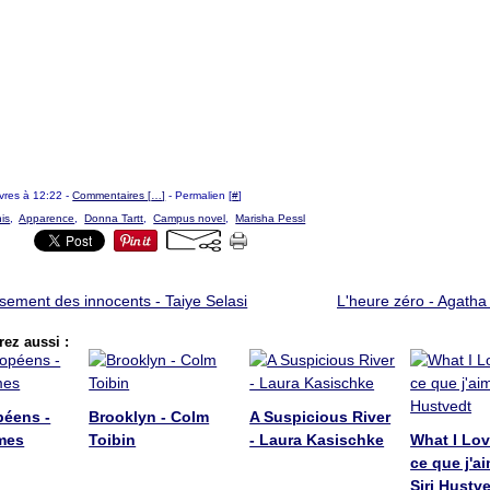
livres à 12:22 -
Commentaires [
…
]
- Permalien [
#
]
is
,
Apparence
,
Donna Tartt
,
Campus novel
,
Marisha Pessl
ssement des innocents - Taiye Selasi
L'heure zéro - Agatha 
ez aussi :
péens -
Brooklyn - Colm
A Suspicious River
mes
Toibin
- Laura Kasischke
What I Lov
ce que j'ai
Siri Hustv