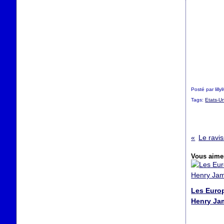
Posté par lilly
Tags:
Etats-Un
Le ravi
Vous aimer
Les Euro
Henry Ja