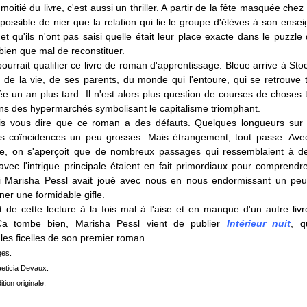
oitié du livre, c'est aussi un thriller. A partir de la fête masquée chez
 possible de nier que la relation qui lie le groupe d'élèves à son ense
et qu'ils n'ont pas saisi quelle était leur place exacte dans le puzzl
 bien que mal de reconstituer.
pourrait qualifier ce livre de roman d'apprentissage. Bleue arrive à St
 de la vie, de ses parents, du monde qui l'entoure, qui se retrouve 
e un an plus tard. Il n'est alors plus question de courses de choses 
ans des hypermarchés symbolisant le capitalisme triomphant.
is vous dire que ce roman a des défauts. Quelques longueurs sur 
s coïncidences un peu grosses. Mais étrangement, tout passe. Av
e, on s'aperçoit que de nombreux passages qui ressemblaient à de
avec l'intrigue principale étaient en fait primordiaux pour comprendre 
Marisha Pessl avait joué avec nous en nous endormissant un peu
er une formidable gifle.
 de cette lecture à la fois mal à l'aise et en manque d'un autre livr
Ca tombe bien, Marisha Pessl vient de publier
Intérieur nuit
, q
les ficelles de son premier roman.
ges.
aeticia Devaux.
ition originale.