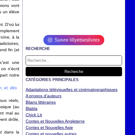
nions vont
s un élève
. D'où lui
simplement
oïne, à la
Suivre lillyetseslivres
dictoires,
RECHERCHE
nd fin (et
c'est une
 on n'écrit
part notre
CATÉGORIES PRINCIPALES
.
, et, dès
Adaptations télévisuelles et cinématographiques
A propos d'auteurs
ous réels,
Bilans littéraires
assique (au
Blabla
ont mal au
Chick Lit
vent drôle,
Contes et Nouvelles Angleterre
Contes et Nouvelles Asie
nt dans la
Contes et nouvelles autres