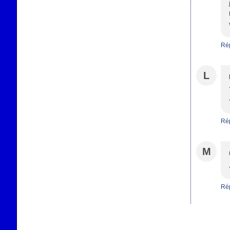
Ré
L
Ré
M
Ré