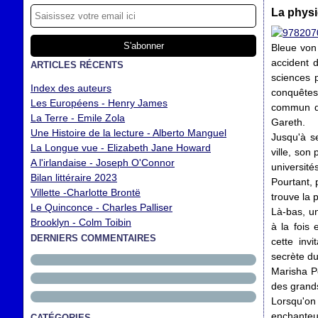
La physi
Bleue von
accident d
ARTICLES RÉCENTS
sciences 
Index des auteurs
conquêtes
Les Européens - Henry James
commun d'
La Terre - Emile Zola
Gareth.
Une Histoire de la lecture - Alberto Manguel
Jusqu'à s
La Longue vue - Elizabeth Jane Howard
ville, son
A l'irlandaise - Joseph O'Connor
université
Bilan littéraire 2023
Pourtant, 
Villette -Charlotte Brontë
trouve la 
Le Quinconce - Charles Palliser
Là-bas, u
Brooklyn - Colm Toibin
à la fois 
DERNIERS COMMENTAIRES
cette inv
secrète du
Marisha Pe
des grand
Lorsqu'on 
enchanteu
CATÉGORIES