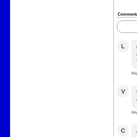
Commenta
L
Ré
V
Ré
C