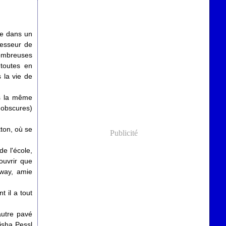
ée dans un
fesseur de
nombreuses
toutes en
 la vie de
ns la même
t obscures)
kton, où se
Publicité
e l'école,
ouvrir que
lway, amie
 il a tout
autre pavé
isha Pessl