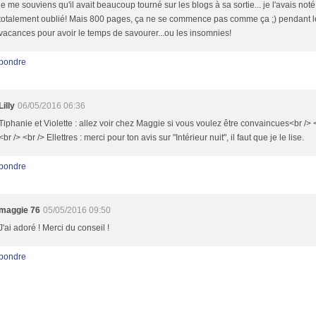
je me souviens qu'il avait beaucoup tourné sur les blogs à sa sortie... je l'avais noté
totalement oublié! Mais 800 pages, ça ne se commence pas comme ça ;) pendant l
vacances pour avoir le temps de savourer...ou les insomnies!
pondre
Lilly
06/05/2016 06:36
Tiphanie et Violette : allez voir chez Maggie si vous voulez être convaincues<br /> 
<br /> <br /> Ellettres : merci pour ton avis sur "Intérieur nuit", il faut que je le lise.
pondre
maggie 76
05/05/2016 09:50
J'ai adoré ! Merci du conseil !
pondre