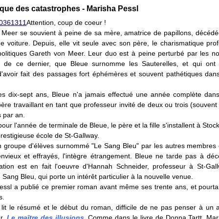
que des catastrophes - Marisha Pessl
Attention, coup de coeur !
 Meer se souvient à peine de sa mère, amatrice de papillons, décéd
e voiture. Depuis, elle vit seule avec son père, le charismatique pro
politiques Gareth von Meer. Leur duo est à peine perturbé par les 
 de ce dernier, que Bleue surnomme les Sauterelles, et qui ont 
avoir fait des passages fort éphémères et souvent pathétiques dans
es dix-sept ans, Bleue n'a jamais effectué une année complète da
 père travaillant en tant que professeur invité de deux ou trois (souven
s par an.
pour l'année de terminale de Bleue, le père et la fille s'installent à Stoc
prestigieuse école de St-Gallway.
n groupe d'élèves surnommé "Le Sang Bleu" par les autres membres d
envieux et effrayés, l'intègre étrangement. Bleue ne tarde pas à déc
itation est en fait l'oeuvre d'Hannah Schneider, professeur à St-Gal
 Sang Bleu, qui porte un intérêt particulier à la nouvelle venue.
ssl a publié ce premier roman avant même ses trente ans, et pourtant
s.
lit le résumé et le début du roman, difficile de ne pas penser à un 
r,
Le maître des illusions
. Comme dans le livre de Donna Tartt, Mar