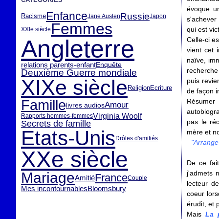
évoque un
Enfance
Russie
Racisme
Jane Austen
Japon
s'achever 
Femmes
qui est vi
XXIe siècle
Angleterre
Celle-ci e
vient cet 
naïve, im
relations parents-enfant
Enquête
recherche
Deuxième Guerre mondiale
XIXe siècle
puis revie
Ecriture
Religion
de façon i
Famille
Résumer c
Amour
livres audios
autobiogra
Virginia Woolf
Rapports hommes-femmes
pas le ré
Secrets de famille
Etats-Unis
mère et not
Drôles d'amitiés
"Arrange-
XXe siècle
De ce fai
j'admets n
Mariage
France
Amitié
Couple
lecteur de
Mes incontournables
Bloomsbury
coeur lors
érudit, et 
Mais
La 