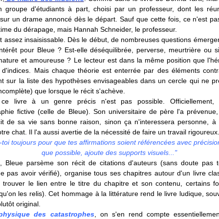
 groupe d'étudiants à part, choisi par un professeur, dont les réu
sur un drame annoncé dès le départ. Sauf que cette fois, ce n'est pa
ctime du dérapage, mais Hannah Schneider, le professeur.
st assez insaisissable. Dès le début, de nombreuses questions émergent
intérêt pour Bleue ? Est-elle déséquilibrée, perverse, meurtrière ou 
mature et amoureuse ? Le lecteur est dans la même position que l'hér
 d'indices. Mais chaque théorie est enterrée par des éléments contra
nt sur la liste des hypothèses envisageables dans un cercle qui ne pre
ncomplète) que lorsque le récit s'achève.
e livre à un genre précis n'est pas possible. Officiellement, 
phie fictive (celle de Bleue). Son universitaire de père l'a prévenue,
cit de sa vie sans bonne raison, sinon ça n'interessera personne, à 
re chat. Il l'a aussi avertie de la nécessité de faire un travail rigoureux
toi toujours pour que tes affirmations soient référencées avec précision
que possible, ajoute des supports visuels..."
t, Bleue parsème son récit de citations d'auteurs (sans doute pas t
e pas avoir vérifié), organise tous ses chapitres autour d'un livre cl
 trouver le lien entre le titre du chapitre et son contenu, certains f
qu'on les relis). Cet hommage à la littérature rend le livre ludique, sou
plutôt original.
physique des catastrophes
, on s'en rend compte essentielleme