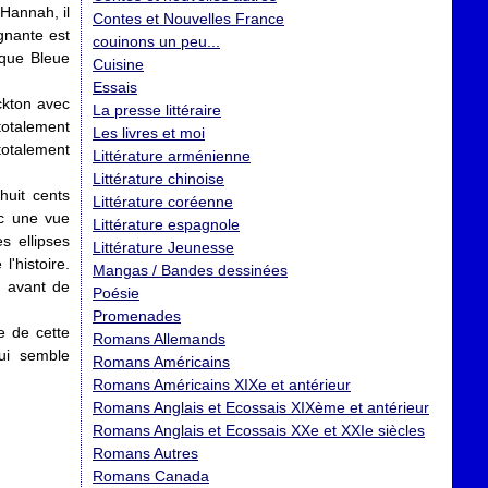
 Hannah, il
Contes et Nouvelles France
ignante est
couinons un peu...
e que Bleue
Cuisine
Essais
ockton avec
La presse littéraire
totalement
Les livres et moi
totalement
Littérature arménienne
Littérature chinoise
huit cents
Littérature coréenne
ec une vue
Littérature espagnole
s ellipses
Littérature Jeunesse
l'histoire.
Mangas / Bandes dessinées
 avant de
Poésie
Promenades
e de cette
Romans Allemands
ui semble
Romans Américains
Romans Américains XIXe et antérieur
Romans Anglais et Ecossais XIXème et antérieur
Romans Anglais et Ecossais XXe et XXIe siècles
Romans Autres
Romans Canada