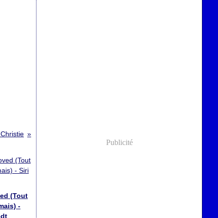
Christie
Publicité
ed (Tout
mais) -
edt