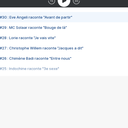
#30 : Eve Angeli raconte "Avant de partir"
#29 : MC Solaar raconte "Bouge de là"
28 : Lorie raconte "Je vais vite"
#27 : Christophe Willem raconte "Jacques a dit"
#26 : Chimène Badi raconte "Entre nous"
#25 : Indochine raconte "3e sexe"
#24 : Zaho raconte "C'est chelou"
#23 : Patrick Bruel raconte "Au café des délices"
#22 : Kyo raconte "Le chemin"
#21 : Nolwenn Leroy raconte "Cassé"
#20 : Patrick Hernandez raconte "Born to be alive"