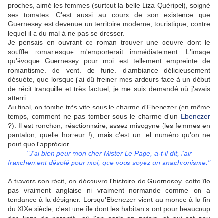
proches, aimé les femmes (surtout la belle Liza Quéripel), soigné
ses tomates. C'est aussi au cours de son existence que
Guernesey est devenue un territoire moderne, touristique, contre
lequel il a du mal à ne pas se dresser.
Je pensais en ouvrant ce roman trouver une oeuvre dont le
souffle romanesque m'emporterait immédiatement. L'image
qu'évoque Guernesey pour moi est tellement empreinte de
romantisme, de vent, de furie, d'ambiance délicieusement
désuète, que lorsque j'ai dû freiner mes ardeurs face à un début
de récit tranquille et très factuel, je me suis demandé où j'avais
atterri.
Au final, on tombe très vite sous le charme d'Ebenezer (en même
temps, comment ne pas tomber sous le charme d'un
Ebenezer
?). Il est ronchon, réactionnaire, assez misogyne (les femmes en
pantalon, quelle horreur !), mais c'est un tel numéro qu'on ne
peut que l'apprécier.
"J'ai bien peur mon cher Mister Le Page, a-t-il dit, l'air
franchement désolé pour moi, que vous soyez un anachronisme."
A travers son récit, on découvre l'histoire de Guernesey, cette île
pas vraiment anglaise ni vraiment normande comme on a
tendance à la désigner. Lorsqu'Ebenezer vient au monde à la fin
du XIXe siècle, c'est une île dont les habitants ont pour beaucoup