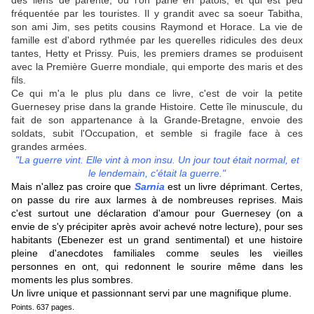
des liens de parenté, où l'on parle en patois, et qui est peu
fréquentée par les touristes. Il y grandit avec sa soeur Tabitha,
son ami Jim, ses petits cousins Raymond et Horace. La vie de
famille est d'abord rythmée par les querelles ridicules des deux
tantes, Hetty et Prissy. Puis, les premiers drames se produisent
avec la Première Guerre mondiale, qui emporte des maris et des
fils.
Ce qui m'a le plus plu dans ce livre, c'est de voir la petite
Guernesey prise dans la grande Histoire. Cette île minuscule, du
fait de son appartenance à la Grande-Bretagne, envoie des
soldats, subit l'Occupation, et semble si fragile face à ces
grandes armées.
"La guerre vint. Elle vint à mon insu. Un jour tout était normal, et
le lendemain, c'était la guerre."
Mais n'allez pas croire que
Sarnia
est un livre déprimant. Certes,
on passe du rire aux larmes à de nombreuses reprises. Mais
c'est surtout une déclaration d'amour pour Guernesey (on a
envie de s'y précipiter après avoir achevé notre lecture), pour ses
habitants (Ebenezer est un grand sentimental) et une histoire
pleine d'anecdotes familiales comme seules les vieilles
personnes en ont, qui redonnent le sourire même dans les
moments les plus sombres.
Un livre unique et passionnant servi par une magnifique plume.
Points. 637 pages.