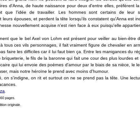
res d'Anna, de haute naissance pour deux d'entre elles, préfèrent la 
tôt que l'idée de travailler. Les hommes sont certains de leur su
t leurs épouses, et perdent la tête lorsqu'ils constatent qu'Anna est i
hesse nouvellement acquise n'est rien face à eux puisqu'elle appartie
ent que le bel Axel von Lohm est présent pour veiller au bien-être d
e à tous ces vils personnages, il fait vraiment figure de chevalier en a
as faire les difficiles car il lui faut bien ça. Entre les manigances du ré
 briqueterie, le fils de la baronne qui fait une cour des plus lourdes et 
icaire qui lui envoie des poèmes d'amour par le biais de sa nièce, le l
user, mais notre héroïne le prend avec moins d'humour.
 on s'indigne, on rit et surtout on ne se prend pas la tête. Une lectu
vacances.
iza
.
360 pages.
ition originale.