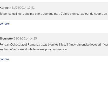
Karine:)
31/08/2014 19:51
Je pense qu'il est dans ma pile... quelque part. J'aime bien cet auteur du coup... un 
pondre
lillounette
28/08/2014 14:25
FondantOchocolat et Romanza : pas bien les filles, il faut vraiment la découvrir. "Avr
enchanté" est sans doute le mieux pour commencer.
pondre