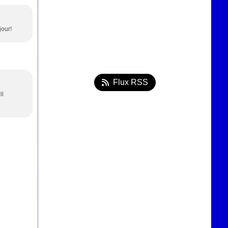
jour!
Flux RSS
il