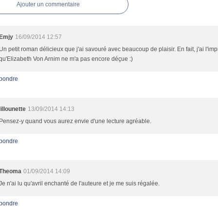
Ajouter un commentaire
Emjy
16/09/2014 12:57
Un petit roman délicieux que j'ai savouré avec beaucoup de plaisir. En fait, j'ai l'im
qu'Elizabeth Von Arnim ne m'a pas encore déçue :)
pondre
lillounette
13/09/2014 14:13
Pensez-y quand vous aurez envie d'une lecture agréable.
pondre
Theoma
01/09/2014 14:09
Je n'ai lu qu'avril enchanté de l'auteure et je me suis régalée.
pondre