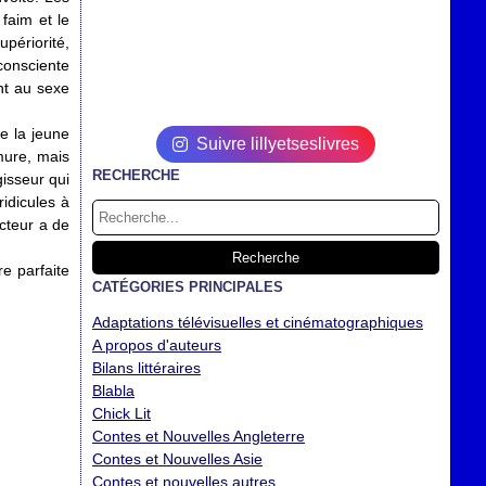
faim et le
périorité,
nconsciente
nt au sexe
e la jeune
Suivre lillyetseslivres
rmure, mais
RECHERCHE
gisseur qui
ridicules à
ecteur a de
re parfaite
CATÉGORIES PRINCIPALES
Adaptations télévisuelles et cinématographiques
A propos d'auteurs
Bilans littéraires
Blabla
Chick Lit
Contes et Nouvelles Angleterre
Contes et Nouvelles Asie
Contes et nouvelles autres