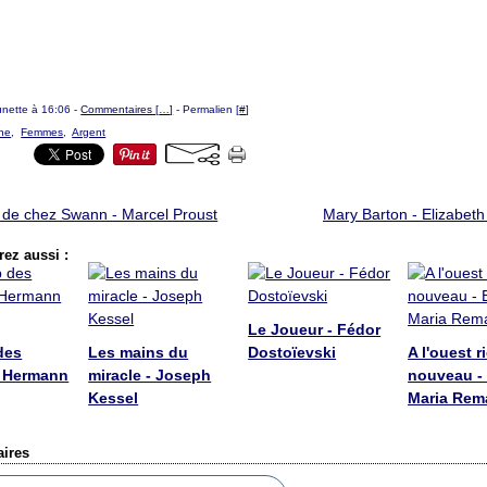
ounette à 16:06 -
Commentaires [
…
]
- Permalien [
#
]
ne
,
Femmes
,
Argent
 de chez Swann - Marcel Proust
Mary Barton - Elizabeth
ez aussi :
Le Joueur - Fédor
des
Les mains du
Dostoïevski
A l'ouest r
- Hermann
miracle - Joseph
nouveau - 
Kessel
Maria Rem
ires