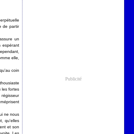
erpétuelle
 de partir
 assure un
n espérant
Cependant,
comme elle,
qu'au coin
Publicité
thousiaste
les fortes
 régisseur
 méprisent
qui ne nous
, qu'elles
ent et son
voite. Les