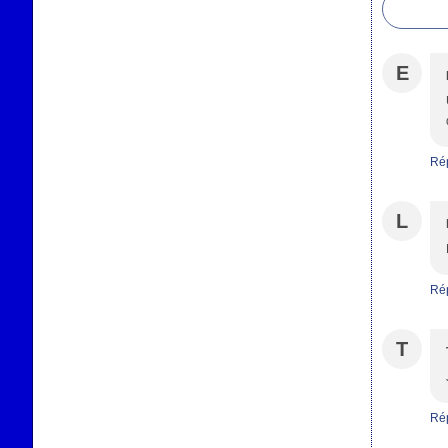
E
Ré
L
Ré
T
Ré