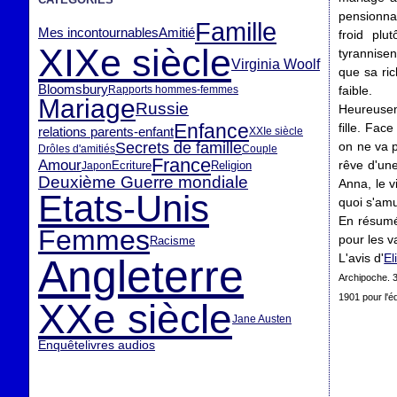
pensionnai
Famille
Mes incontournables
Amitié
froid plu
XIXe siècle
tyrannisen
Virginia Woolf
que sa ric
Bloomsbury
Rapports hommes-femmes
faible.
Mariage
Russie
Heureusem
Enfance
fille. Fac
relations parents-enfant
XXIe siècle
Secrets de famille
on ne va p
Drôles d'amitiés
Couple
France
Amour
rêve d'une
Ecriture
Religion
Japon
Deuxième Guerre mondiale
Anna, le v
Etats-Unis
quoi s'am
En résumé,
Femmes
pour les 
Racisme
L'avis d'
El
Angleterre
Archipoche. 
1901 pour l'éd
XXe siècle
Jane Austen
Enquête
livres audios