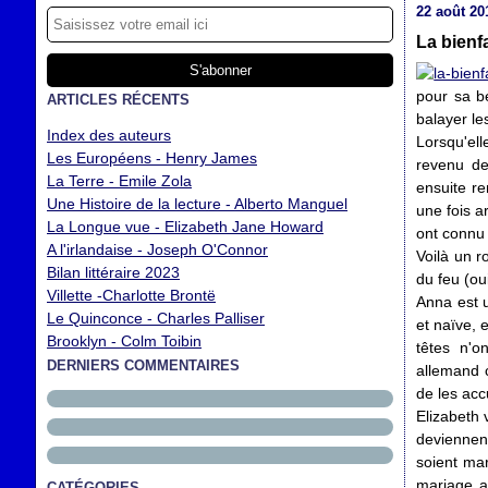
22 août 20
La bienf
pour sa be
ARTICLES RÉCENTS
balayer le
Index des auteurs
Lorsqu'el
Les Européens - Henry James
revenu de
La Terre - Emile Zola
ensuite re
Une Histoire de la lecture - Alberto Manguel
une fois a
La Longue vue - Elizabeth Jane Howard
ont connu 
A l'irlandaise - Joseph O'Connor
Voilà un r
Bilan littéraire 2023
du feu (oui
Villette -Charlotte Brontë
Anna est 
Le Quinconce - Charles Palliser
et naïve, 
Brooklyn - Colm Toibin
têtes n'o
DERNIERS COMMENTAIRES
allemand c
de les acc
Elizabeth 
deviennen
soient mar
mariage av
CATÉGORIES