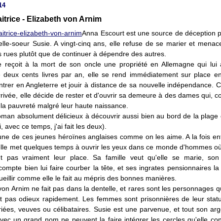
14
aitrice - Elizabeth von Arnim
Anna Escourt est une source de déception p
lle-soeur Susie. A vingt-cinq ans, elle refuse de se marier et menace
s rues plutôt que de continuer à dépendre des autres.
le reçoit à la mort de son oncle une propriété en Allemagne qui lui
 deux cents livres par an, elle se rend immédiatement sur place e
ntrer en Angleterre et jouir à distance de sa nouvelle indépendance. 
rrivée, elle décide de rester et d'ouvrir sa demeure à des dames qui, 
la pauvreté malgré leur haute naissance.
oman absolument délicieux à découvrir aussi bien au bord de la plage 
, avec ce temps, j'ai fait les deux).
une de ces jeunes héroïnes anglaises comme on les aime. A la fois en
elle met quelques temps à ouvrir les yeux dans ce monde d'hommes où 
nt pas vraiment leur place. Sa famille veut qu'elle se marie, son
ompte bien lui faire courber la tête, et ses ingrates pensionnaires la
ueillir comme elle le fait au mépris des bonnes manières.
von Arnim ne fait pas dans la dentelle, et rares sont les personnages 
t pas odieux rapidement. Les femmes sont prisonnières de leur statut
iées, veuves ou célibataires. Susie est une parvenue, et tout son arg
ec un grand nom ne peuvent la faire intégrer les cercles qu'elle con