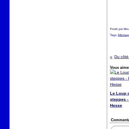
Posté par lill
Tags:
Allemag
Du côté
Vous aimer
Le Loup 
steppes 
Hesse
Commenta