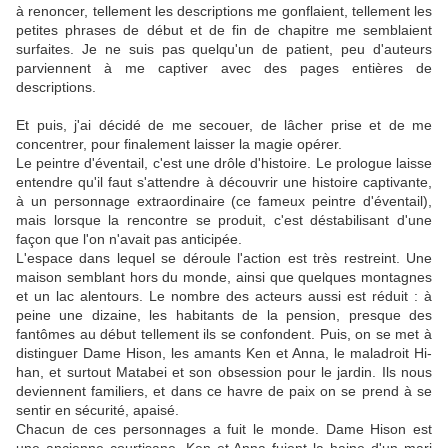
à renoncer, tellement les descriptions me gonflaient, tellement les
petites phrases de début et de fin de chapitre me semblaient
surfaites. Je ne suis pas quelqu'un de patient, peu d'auteurs
parviennent à me captiver avec des pages entières de
descriptions.
Et puis, j'ai décidé de me secouer, de lâcher prise et de me
concentrer, pour finalement laisser la magie opérer.
Le peintre d'éventail, c'est une drôle d'histoire. Le prologue laisse
entendre qu'il faut s'attendre à découvrir une histoire captivante,
à un personnage extraordinaire (ce fameux peintre d'éventail),
mais lorsque la rencontre se produit, c'est déstabilisant d'une
façon que l'on n'avait pas anticipée.
L'espace dans lequel se déroule l'action est très restreint. Une
maison semblant hors du monde, ainsi que quelques montagnes
et un lac alentours. Le nombre des acteurs aussi est réduit : à
peine une dizaine, les habitants de la pension, presque des
fantômes au début tellement ils se confondent. Puis, on se met à
distinguer Dame Hison, les amants Ken et Anna, le maladroit Hi-
han, et surtout Matabei et son obsession pour le jardin. Ils nous
deviennent familiers, et dans ce havre de paix on se prend à se
sentir en sécurité, apaisé.
Chacun de ces personnages a fuit le monde. Dame Hison est