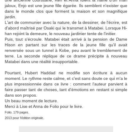
une ancienne courtisane, Ken et Anna fuient la haine d'un mari
jaloux, Enjo est une jeune fille égarée. Ils semblent n'exister que
dans le monde clos que forment la maison et son magnifique
jardin.
L'art de communier avec la nature, de la dessiner, de l'écrire, est
d'abord maîtrisé par Osaki qui le transmet à Matabei. Lorsque Hi-
han rejoint la demeure, le nouveau jardinier tente de l'initier.
Puis, tout s'écroule. Matabei était arrivé à la pension de Dame
Hison en partant sur les traces de la jeune fille qu'il avait
renversée sous un tunnel à Kobe, peu avant le tremblement de
terre. La seconde réplique de ce drame précipite à nouveau
Matabei dans une réalité insupportable.
Pourtant, Hubert Haddad ne modifie son écriture à aucun
moment. Le rythme reste calme, et c'est sans doute ce qui m'a le
plus impressionnée dans ce livre : comment l'auteur parvient à
faire passer tant de choses, tant d'émotions en restant si simple
dans son propos.
Un beau moment de lecture.
Merci à Lise et Anna de Folio pour le livre.
Folio. 179 pages.
2013 pour l'édition originale.