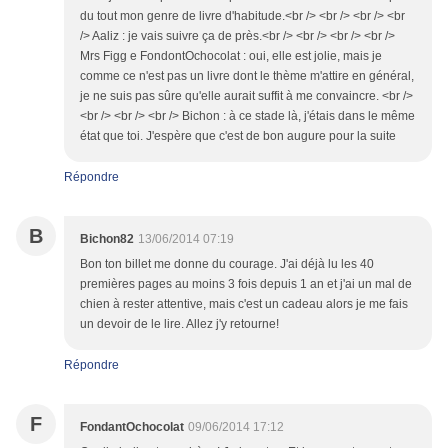
du tout mon genre de livre d'habitude.<br /> <br /> <br /> <br
/> Aaliz : je vais suivre ça de près.<br /> <br /> <br /> <br />
Mrs Figg e FondontOchocolat : oui, elle est jolie, mais je
comme ce n'est pas un livre dont le thème m'attire en général,
je ne suis pas sûre qu'elle aurait suffit à me convaincre. <br />
<br /> <br /> <br /> Bichon : à ce stade là, j'étais dans le même
état que toi. J'espère que c'est de bon augure pour la suite
Répondre
B
Bichon82
13/06/2014 07:19
Bon ton billet me donne du courage. J'ai déjà lu les 40
premières pages au moins 3 fois depuis 1 an et j'ai un mal de
chien à rester attentive, mais c'est un cadeau alors je me fais
un devoir de le lire. Allez j'y retourne!
Répondre
F
FondantOchocolat
09/06/2014 17:12