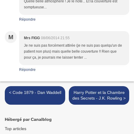
Quelle belle atmosphère ! Je le note... Et la couverture est
somptueuse...
Répondre
M
Mrs FIGG
08/06/2014 21:55
Je ne suis pas forcément attirée (je ne suis pas quelqu'un de
patient non plus) mais quelle belle couverture !! Rien que
pour ça, je pourrais me laisser tenter ...
Répondre
< Code 1879 - Dan Waddell
Harry Potter et la Chambre
des Secrets - J.K. Rowling >
Hébergé par Canalblog
Top articles