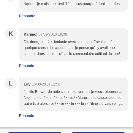
Karine : je crois que c'est "L'hibiscus pourpre" dont tu parles.
Répondre
K
Karine:)
07/09/2013 18:38
Dis donc, tu te fais tentante avec ce roman. J'avais noté
quelque chose de l'auteur mais je pense qu'il y avait une
couleur dans le titre... c'était le commentaire édifiant du jour!
Répondre
L
Lilly
16/08/2013 12:50
Jackie Brown : Je note ce titre, on verra si je veux retourner au
Nigéria. <br /> <br /> <br /> <br /> Manu : je te laisse tester cet
autre titre alors.<br /> <br /> <br /> <br /> Titine : je vais voir ça.
Répondre