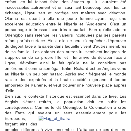
enfant, en lui faisant faire des études qui lui auraient été
inaccessibles autrement et en sacrifiant beaucoup pour lui. En
échange, Ugwu sert et protège ses maîtres avec dévotion.
Olanna est quant à elle une jeune femme ayant reçu une
excellente éducation entre le Nigeria et l'Angleterre. C'est un
personnage intéressant car très imparfait. Bien qu'elle admire
Odenigbo sans retenue, les valeurs inculquées par ses parents
refont parfois surface. Ainsi, elle ne peut s'empêcher d'éprouver
du dégoût face à la saleté dans laquelle vivent d'autres membres
de sa famille. Les enfants des autres lui semblent indignes de
s'approcher de sa propre fille, et il lui arrive de déraper face à
Ugwu, dévoilant ainsi le fait qu'elle ne le considère pas
entièrement comme son égal. Enfin, Richard est un Anglais venu
au Nigeria un peu par hasard. Après avoir fréquenté le monde
raciste des expatriés et la haute société nigériane, il tombe
amoureux de Kainene, et veut trouver une nouvelle place auprès
d'elle.
Bien sûr, le contexte historique est essentiel dans ce livre. Les
Anglais s'étant retirés, la population doit en subir les
conséquences. Comme le dit Odenigbo, la Colonisation a créé
des Etats qui avaient un sens
essentiellement pour les
Européens,
forçant ainsi des
peuples différents à vivre ensemble. L'alliance de ces derniers