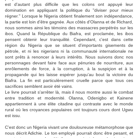
est d'autant plus difficile que les colons ont appuyé leur
domination en appliquant la politique du "diviser pour mieux
régner." Lorsque le Nigeria obtient finalement son indépendance,
la partie est loin d'être gagnée. Aux côtés d'Olanna et de Richard,
nous sommes ainsi les témoins des massacres perpétrés sur les
ibos. Quand la République du Biafra, est proclamée, les ibos
pensent obtenir leur tranquilité. Cependant, c'est dans cette
région du Nigeria que se situent d'importants gisements de
pétrole, et ni les nigerians ni la communauté internationale ne
sont prêts à renoncer à leurs intérêts. Nous suivons donc nos
personnages devant faire face aux pénuries de nourriture, aux
enrôlements de force, à la corruption, à la suspiçion et à la
propagande qui les laisse espérer jusqu'au bout la victoire du
Biafra. La fin est particulèrement cruelle parce que tous ces
sacrifices semblent avoir été vains.
Le livre pourrait s'arrêter là, mais il nous montre aussi le combat
entre tradition et modernité. Olanna, Odenigbo et Kainene
appartiennent à une élite citadine qui contraste avec le monde
rural où les croyances populaires ont toujours cours dont Ugwu
est issu.
C'est donc un Nigeria vivant une douloureuse métamorphose que
nous décrit Adichie. Le ton employé pourrait donc être pesant, et