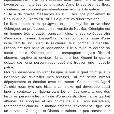
favorisés par la présence anglaise. Dans le sud-est, les Ibos,
chrétiens, ne comptent pas abandonner leur part du gâteau.
Suite à de graves massacres en 1966, les Ibos proclament la
République du Biafra en 1967. La guerre va durer trois ans.
Le livre débute alors qu'Ugwu, un jeune
boy
ibo, arrive chez
Odenigbo, un professeur de l'université de Nsukka. Odenigbo est
un homme très engagé, réunissant chez lui ses collègues afin
d'envisager l'avenir. Lorsqu'Olanna, sa compagne issue d'une
riche famille ibo, vient le rejoindre, leur combat s'intensifie.
Olanna est très belle et passionnée. Elle a toujours éclipsé sa
soeur jumelle, Kainene, dont le compagnon anglais Richard
observe, captivé et envieux, la culture ibo. Quand la guerre
éclate, ces cinq personnages espèrent trouver une nouvelle
patrie.
Moi qui désespère souvent lorsque je vois à quel point je suis
incapable de diversifier mes lectures, j'ai été servie niveau
dépaysement et émotion avec ce roman. Chimamanda Ngozi
Adichie nous livre une histoire complexe, qui développe aussi
bien le contexte du Nigeria dans les années soixante que des
histoires personnelles, à l'aide d'une construction habile qui fait
alterner les époques et les points de vue. Trois narrateurs,
représentant chacun un monde différent, s'expriment. Ugwu est
un serviteur. Odenigbo et Olanna le traitent un peu comme leur