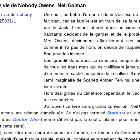
e vie de Nobody Owens -Neil Gaiman
Une nuit, un bébé d'un an et demi s'éclipse de c
fait bien, car sa famille est en train de se fair
par le Jack. L'enfant atterrit dans un cimeti
habitants décident de le garder et de le proté
Mrs Owens deviennent officiellement ses pa
comme il n'a pas de nom, on décide de l'appel
Bod pour les intimes.
Bod grandit donc dans ce cimetière peuplé d
de tous les âges mais qui ne vieillissent jamais
d'un monstre caché au centre de la colline. Il de
l'ami imaginaire de Scarlett Amber Perkins, une p
bien vivante.
Hors des grilles du cimetière cependant, le Jac
à le rechercher.
J'ai ouvert ce livre sans grande conviction. Nei
 avons une relation compliquée. Je n'ai pas terminé
Stardust
et je 
il dans
Doctor Who
(même s'il n'est pas le seul à blâmer pour mon 
 cette série).
, sans être mon coup de coeur de l'année, ce roman m'a énorméme
l s'agit d'une histoire simple, mais qui contient énormément de choses 