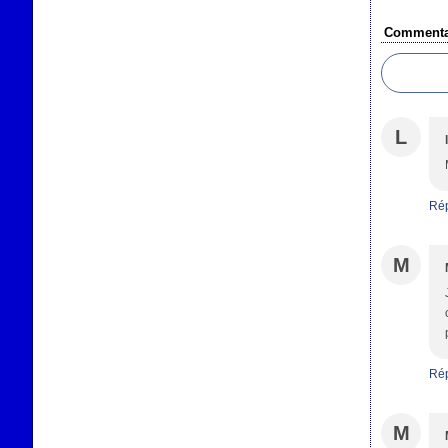
Commenta
L
Ré
M
Ré
M