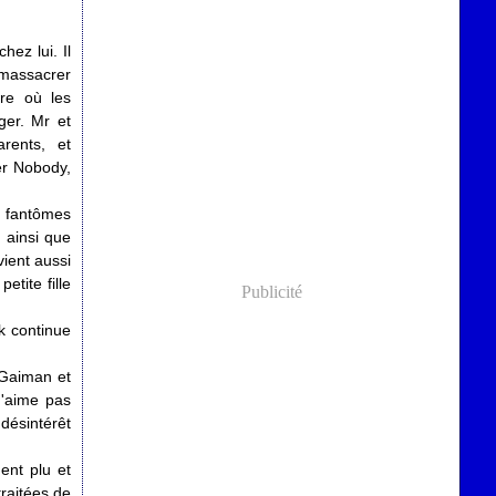
hez lui. Il
e massacrer
ère où les
ger. Mr et
rents, et
er Nobody,
e fantômes
, ainsi que
vient aussi
etite fille
Publicité
k continue
l Gaiman et
n'aime pas
désintérêt
nt plu et
traitées de