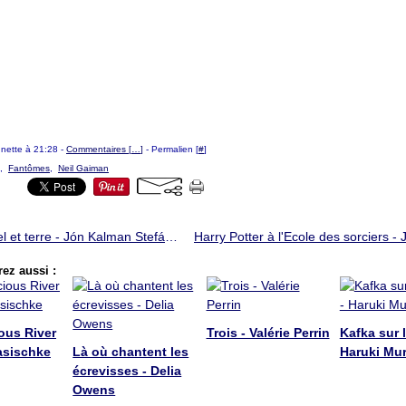
ounette à 21:28 -
Commentaires [
…
]
- Permalien [
#
]
,
Fantômes
,
Neil Gaiman
Entre ciel et terre - Jón Kalman Stefánsson
ez aussi :
ous River
Trois - Valérie Perrin
Kafka sur l
asischke
Là où chantent les
Haruki Mu
écrevisses - Delia
Owens