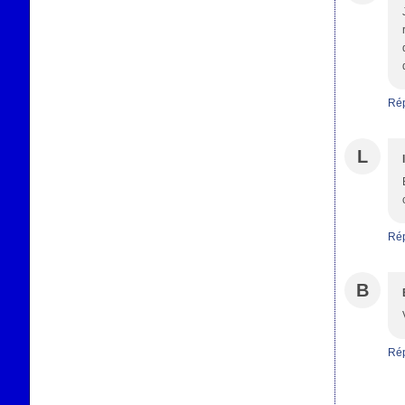
Ré
L
Ré
B
Ré