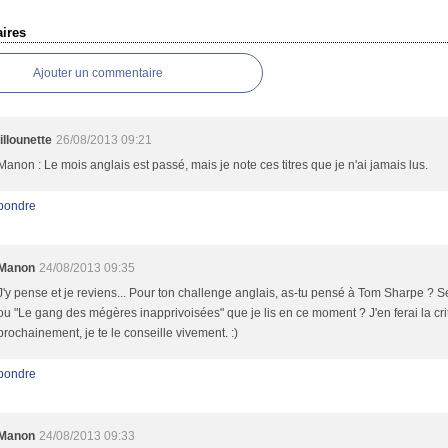
ires
Ajouter un commentaire
lillounette
26/08/2013 09:21
Manon : Le mois anglais est passé, mais je note ces titres que je n'ai jamais lus.
pondre
Manon
24/08/2013 09:35
J'y pense et je reviens... Pour ton challenge anglais, as-tu pensé à Tom Sharpe ? Se
ou "Le gang des mégères inapprivoisées" que je lis en ce moment ? J'en ferai la cri
prochainement, je te le conseille vivement. :)
pondre
Manon
24/08/2013 09:33