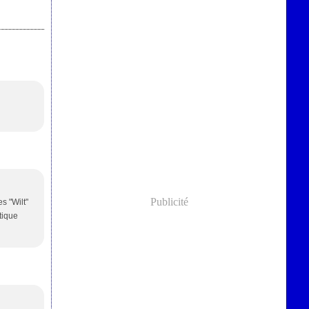
Publicité
s "Wilt"
tique