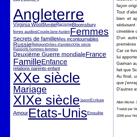
façon origi
Angleterre
Tout d'ab
bien et a
Virginia Woolf
Amitié
Bloomsbury
Racisme
séduisant
Femmes
cimetière o
livres audios
Couple
Jane Austen
D'un autr
Secrets de famille
Mes incontournables
Russie
premières 
Religion
Drôles d'amitiés
XXIe siècle
Rapports hommes-femmes
Car ce liv
France
Deuxième Guerre mondiale
lui apport
Famille
Enfance
Gaiman aur
relations parents-enfant
fait que Sc
XXe siècle
Au final, 
que j'enra
Mariage
D'autres a
XIXe siècle
Ecriture
Japon
Albin Michel.
Etats-Unis
Traduit par Va
Amour
Enquête
2008 pour l'édi