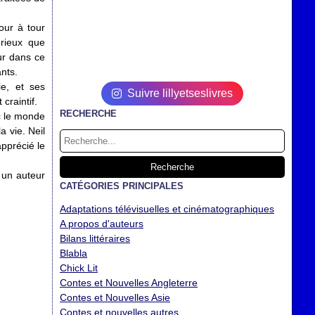
our à tour
érieux que
ur dans ce
ants.
ie, et ses
Suivre lillyetseslivres
craintif.
RECHERCHE
ec le monde
 vie. Neil
apprécié le
 un auteur
CATÉGORIES PRINCIPALES
Adaptations télévisuelles et cinématographiques
A propos d'auteurs
Bilans littéraires
Blabla
Chick Lit
Contes et Nouvelles Angleterre
Contes et Nouvelles Asie
Contes et nouvelles autres