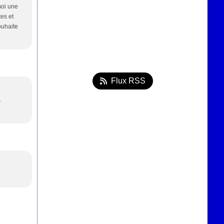
moi une
tes et
ouhaite
Flux RSS
s