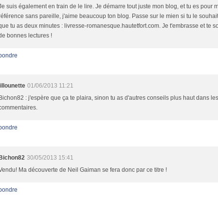
Je suis également en train de le lire. Je démarre tout juste mon blog, et tu es pour 
référence sans pareille, j'aime beaucoup ton blog. Passe sur le mien si tu le souhai
que tu as deux minutes : livresse-romanesque.hautetfort.com. Je t'embrasse et te s
de bonnes lectures !
pondre
lillounette
01/06/2013 11:21
Bichon82 : j'espère que ça te plaira, sinon tu as d'autres conseils plus haut dans le
commentaires.
pondre
Bichon82
30/05/2013 15:41
Vendu! Ma découverte de Neil Gaiman se fera donc par ce titre !
pondre