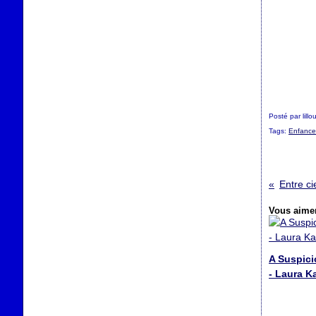
Posté par lill
Tags:
Enfance
Vous aimer
A Suspici
- Laura K