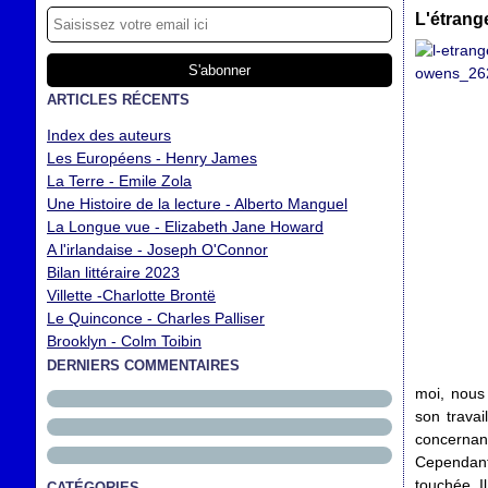
L'étrang
ARTICLES RÉCENTS
Index des auteurs
Les Européens - Henry James
La Terre - Emile Zola
Une Histoire de la lecture - Alberto Manguel
La Longue vue - Elizabeth Jane Howard
A l'irlandaise - Joseph O'Connor
Bilan littéraire 2023
Villette -Charlotte Brontë
Le Quinconce - Charles Palliser
Brooklyn - Colm Toibin
DERNIERS COMMENTAIRES
moi, nous
son trava
concernant
Cependant
touchée. I
CATÉGORIES