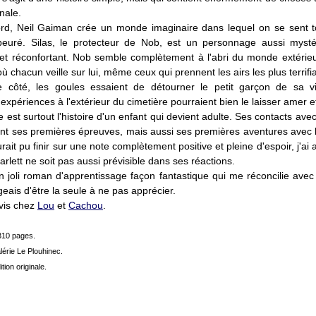
nale.
ord, Neil Gaiman crée un monde imaginaire dans lequel on se sent t
peuré. Silas, le protecteur de Nob, est un personnage aussi myst
 et réconfortant. Nob semble complètement à l'abri du monde extérie
ù chacun veille sur lui, même ceux qui prennent les airs les plus terrifi
e côté, les goules essaient de détourner le petit garçon de sa v
expériences à l'extérieur du cimetière pourraient bien le laisser amer et 
re est surtout l'histoire d'un enfant qui devient adulte. Ses contacts av
ent ses premières épreuves, mais aussi ses premières aventures avec la
ait pu finir sur une note complètement positive et pleine d'espoir, j'ai 
arlett ne soit pas aussi prévisible dans ses réactions.
un joli roman d'apprentissage façon fantastique qui me réconcilie avec
geais d'être la seule à ne pas apprécier.
vis chez
Lou
et
Cachou
.
 310 pages.
lérie Le Plouhinec.
tion originale.