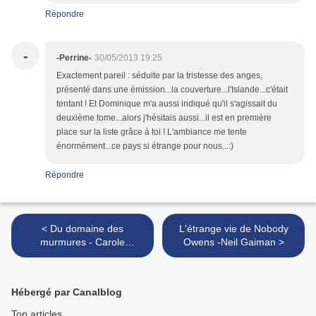
Répondre
-
-Perrine-
30/05/2013 19:25
Exactement pareil : séduite par la tristesse des anges,
présenté dans une émission...la couverture...l'Islande...c'était
tentant ! Et Dominique m'a aussi indiqué qu'il s'agissait du
deuxième tome...alors j'hésitais aussi...il est en première
place sur la liste grâce à toi ! L'ambiance me tente
énormément...ce pays si étrange pour nous...:)
Répondre
< Du domaine des
L'étrange vie de Nobody
murmures - Carole
Owens -Neil Gaiman >
Martinez
Hébergé par Canalblog
Top articles