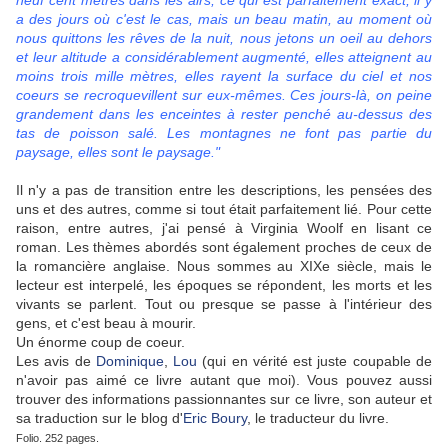
neuf cent mètres dans les airs, ce qui est parfaitement exact, il y
a des jours où c'est le cas, mais un beau matin, au moment où
nous quittons les rêves de la nuit, nous jetons un oeil au dehors
et leur altitude a considérablement augmenté, elles atteignent au
moins trois mille mètres, elles rayent la surface du ciel et nos
coeurs se recroquevillent sur eux-mêmes. Ces jours-là, on peine
grandement dans les enceintes à rester penché au-dessus des
tas de poisson salé. Les montagnes ne font pas partie du
paysage, elles sont le paysage."
Il n'y a pas de transition entre les descriptions, les pensées des
uns et des autres, comme si tout était parfaitement lié. Pour cette
raison, entre autres, j'ai pensé à Virginia Woolf en lisant ce
roman. Les thèmes abordés sont également proches de ceux de
la romancière anglaise. Nous sommes au XIXe siècle, mais le
lecteur est interpelé, les époques se répondent, les morts et les
vivants se parlent. Tout ou presque se passe à l'intérieur des
gens, et c'est beau à mourir.
Un énorme coup de coeur.
Les avis de
Dominique
,
Lou
(qui en vérité est juste coupable de
n'avoir pas aimé ce livre autant que moi). Vous pouvez aussi
trouver des informations passionnantes sur ce livre, son auteur et
sa traduction sur le blog d'
Eric Boury
, le traducteur du livre.
Folio. 252 pages.