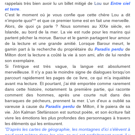
rappelais très bien avoir lu un billet mitigé de
Lou
sur
Entre ciel
et terre
.
C'est le moment où je vous confie que cette chère Lou a dit
n'importe quoi^^ et que ce premier tome est en fait une merveille.
Alors, de quoi ça parle ? Nous sommes au XIXe siècle, en
Islande, au bord de la mer. La vie est rude pour les marins qui
partent pêcher la morue. Barour et le gamin partagent leur amour
de la lecture et une grande amitié. Lorsque Barour meurt, le
gamin part à la recherche du propriétaire du
Paradis perdu
de
Milton dont la lecture a coûté la vie à son ami, afin de lui rendre
son exemplaire.
Si l'intrigue est très vague, la langue est absolument
merveilleuse. Il n'y a pas le moindre signe de dialogues lorsqu'on
parcourt rapidement les pages de ce livre, ce qui m'a inquiétée
avant ma lecture. Et pourtant, j'ai été emportée comme rarement
dans cette histoire, notamment la première partie, qui raconte
comment des hommes, après une courte nuit dans des
barraques de pécheurs, prennent la mer. L'un d'eux a oublié sa
vareuse à cause du
Paradis perdu
de Milton, il le paiera de sa
vie. Jón Kalman Stefánsson est surtout poète, et son écriture fait
vivre les émotions les plus profondes des personnages à travers
les éléments qui les entourent.
"D'après les cartes de géographie, les montagnes d'ici s'élèvent à