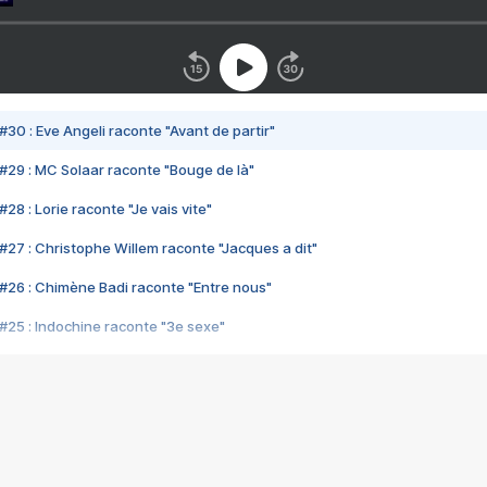
#30 : Eve Angeli raconte "Avant de partir"
#29 : MC Solaar raconte "Bouge de là"
28 : Lorie raconte "Je vais vite"
#27 : Christophe Willem raconte "Jacques a dit"
#26 : Chimène Badi raconte "Entre nous"
#25 : Indochine raconte "3e sexe"
#24 : Zaho raconte "C'est chelou"
#23 : Patrick Bruel raconte "Au café des délices"
#22 : Kyo raconte "Le chemin"
#21 : Nolwenn Leroy raconte "Cassé"