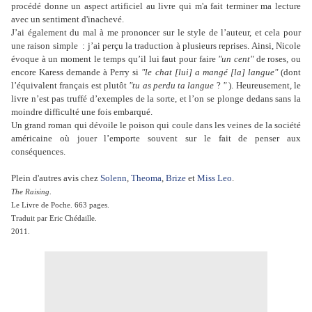
procédé donne un aspect artificiel au livre qui m'a fait terminer ma lecture
avec un sentiment d'inachevé.
J’ai également du mal à me prononcer sur le style de l’auteur, et cela pour
une raison simple : j’ai perçu la traduction à plusieurs reprises. Ainsi, Nicole
évoque à un moment le temps qu’il lui faut pour faire
"un cent"
de roses, ou
encore Karess demande à Perry si
"le chat [lui] a mangé [la] langue"
(dont
l’équivalent français est plutôt
"tu as perdu ta langue
?
"
). Heureusement, le
livre n’est pas truffé d’exemples de la sorte, et l’on se plonge dedans sans la
moindre difficulté une fois embarqué.
Un grand roman qui dévoile le poison qui coule dans les veines de la société
américaine où jouer l’emporte souvent sur le fait de penser aux
conséquences.
Plein d'autres avis chez
Solenn
,
Theoma
,
Brize
et
Miss Leo
.
The Raising
.
Le Livre de Poche. 663 pages.
Traduit par Eric Chédaille.
2011.