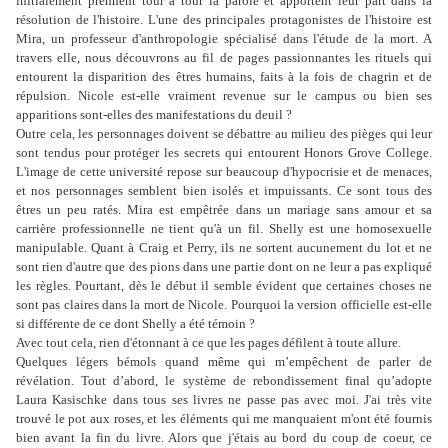
initialement prennent tour à tour la parole et apportent leur part dans la
résolution de l'histoire. L'une des principales protagonistes de l'histoire est
Mira, un professeur d'anthropologie spécialisé dans l'étude de la mort. A
travers elle, nous découvrons au fil de pages passionnantes les rituels qui
entourent la disparition des êtres humains, faits à la fois de chagrin et de
répulsion. Nicole est-elle vraiment revenue sur le campus ou bien ses
apparitions sont-elles des manifestations du deuil ?
Outre cela, les personnages doivent se débattre au milieu des pièges qui leur
sont tendus pour protéger les secrets qui entourent Honors Grove College.
L'image de cette université repose sur beaucoup d'hypocrisie et de menaces,
et nos personnages semblent bien isolés et impuissants. Ce sont tous des
êtres un peu ratés. Mira est empêtrée dans un mariage sans amour et sa
carrière professionnelle ne tient qu'à un fil. Shelly est une homosexuelle
manipulable. Quant à Craig et Perry, ils ne sortent aucunement du lot et ne
sont rien d'autre que des pions dans une partie dont on ne leur a pas expliqué
les règles. Pourtant, dès le début il semble évident que certaines choses ne
sont pas claires dans la mort de Nicole. Pourquoi la version officielle est-elle
si différente de ce dont Shelly a été témoin ?
Avec tout cela, rien d'étonnant à ce que les pages défilent à toute allure.
Quelques légers bémols quand même qui m’empêchent de parler de
révélation. Tout d’abord, le système de rebondissement final qu’adopte
Laura Kasischke dans tous ses livres ne passe pas avec moi. J'ai très vite
trouvé le pot aux roses, et les éléments qui me manquaient m'ont été fournis
bien avant la fin du livre. Alors que j'étais au bord du coup de coeur, ce