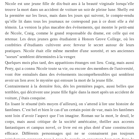
Nicole est une jeune fille de dix-huit ans à la beauté virginale lorsqu’elle
trouve la mort dans un accident de voiture un soir de pleine lune. Shelly est
la première sur les lieux, mais dans les jours qui suivent, le compte-rendu
qu’elle lit dans tous les journaux ne correspond pas à ce dont elle a été
témoin. La version la plus macabre des événements, qui montre le petit-ami
de Nicole, Craig, comme le grand responsable du drame, est celle qui est
retenue. Les deux jeunes gens étudiaient à Honors Grove College, où les
confréries d’étudiants cultivent avec ferveur le secret autour de leurs
pratiques. Nicole était elle même membre d'une sororité, et ses anciennes
"soeurs" semblent déterminées à la venger.
Quelques mois plus tard, des apparitions étranges ont lieu. Craig, mais aussi
Perry, qui a connu Nicole toute sa vie, ou encore des membres de l'université,
vont être entraînés dans des événements incompréhensibles qui semblent
avoir un lien avec le mystère qui entoure la mort de la jeune fille.
Contrairement à la dernière fois, dès les premières pages, aussi belles que
terribles, qui décrivent une jeune fille figée dans la mort après un accident de
voiture, j’étais conquise.
En lisant le résumé (très moyen d’ailleurs), on s’attend à lire une histoire de
fantômes. C’est bel et bien le cas d’un certain point de vue, mais les fantômes
sont loin d’avoir l’aspect que l’on imagine.
Roman sur la mort, le deuil, le
corps, mais aussi critique de la société américaine, thriller aux accents
fantastiques et campus novel, ce livre est en plus doté d’une construction
efficace.
Différents personnages qui ne se connaissent pas toujours