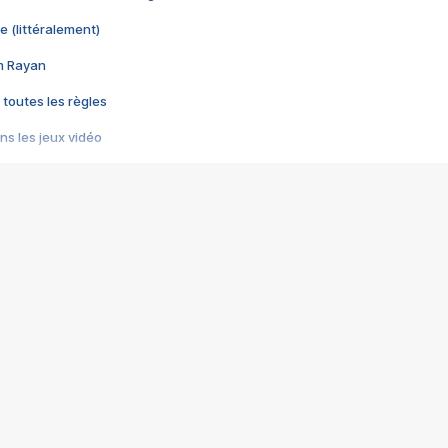
e (littéralement)
im Rayan
 toutes les règles
s les jeux vidéo
us choquant de Rockstar ? - Le scandale BULLY
e plus moche de Steam
du RÊVE tourne au CAUCHEMAR
pendant 8 heures
it… à tort
umiliés par un jeu vidéo
ire - Final Fantasy 8
ti un empire - Age of Empires