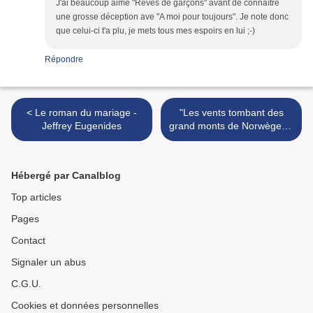
J'ai beaucoup aimé "Rêves de garçons" avant de connaître
une grosse déception ave "A moi pour toujours". Je note donc
que celui-ci t'a plu, je mets tous mes espoirs en lui ;-)
Répondre
< Le roman du mariage -
"Les vents tombant des
Jeffrey Eugenides
grand monts de Norwège..."
>
Hébergé par Canalblog
Top articles
Pages
Contact
Signaler un abus
C.G.U.
Cookies et données personnelles