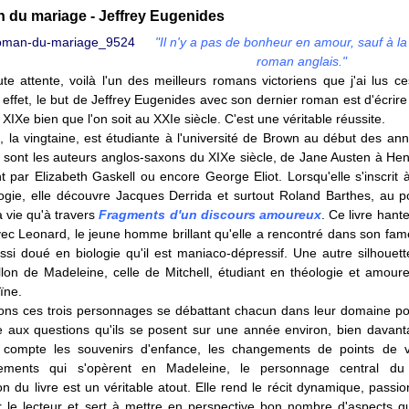
 du mariage - Jeffrey Eugenides
"Il n'y a pas de bonheur en amour, sauf à la 
roman anglais."
te attente, voilà l'un des meilleurs romans victoriens que j'ai lus ce
effet, le but de Jeffrey Eugenides avec son dernier roman est d'écrir
 XIXe bien que l'on soit au XXIe siècle. C'est une véritable réussite.
 la vingtaine, est étudiante à l'université de Brown au début des an
s sont les auteurs anglos-saxons du XIXe siècle, de Jane Austen à He
 par Elizabeth Gaskell ou encore George Eliot. Lorsqu'elle s'inscrit 
ogie, elle découvre Jacques Derrida et surtout Roland Barthes, au p
la vie qu'à travers
Fragments d'un discours amoureux
. Ce livre han
vec Leonard, le jeune homme brillant qu'elle a rencontré dans son fam
ssi doué en biologie qu'il est maniaco-dépressif. Une autre silhouett
llon de Madeleine, celle de Mitchell, étudiant en théologie et amour
oïne.
ons ces trois personnages se débattant chacun dans leur domaine po
e aux questions qu'ils se posent sur une année environ, bien davanta
compte les souvenirs d'enfance, les changements de points de v
sements qui s'opèrent en Madeleine, le personnage central du 
on du livre est un véritable atout. Elle rend le récit dynamique, passio
er le lecteur et sert à mettre en perspective bon nombre d'aspects qu