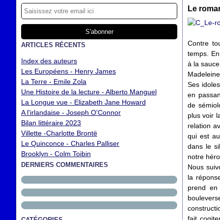
Le roman
Contre tou
ARTICLES RÉCENTS
temps. En 
Index des auteurs
à la sauce
Les Européens - Henry James
Madeleine,
La Terre - Emile Zola
Ses idole
Une Histoire de la lecture - Alberto Manguel
en passant
La Longue vue - Elizabeth Jane Howard
de sémiol
A l'irlandaise - Joseph O'Connor
plus voir 
Bilan littéraire 2023
relation a
Villette -Charlotte Brontë
qui est au
Le Quinconce - Charles Palliser
dans le si
Brooklyn - Colm Toibin
notre hér
DERNIERS COMMENTAIRES
Nous suiv
la répons
prend en 
boulever
constructi
fait cogit
CATÉGORIES