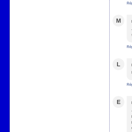
Ré
M
Ré
L
Ré
E