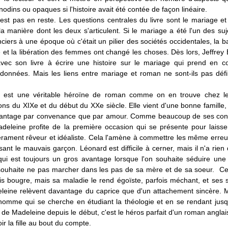
odins ou opaques si l'histoire avait été contée de façon linéaire.
est pas en reste. Les questions centrales du livre sont le mariage et
la manière dont les deux s'articulent. Si le mariage a été l'un des suj
iers à une époque où c'était un pilier des sociétés occidentales, la b
 et la libération des femmes ont changé les choses. Dès lors, Jeffrey
vec son livre à écrire une histoire sur le mariage qui prend en 
 données. Mais les liens entre mariage et roman ne sont-ils pas défi
 est une véritable héroïne de roman comme on en trouve chez le
ns du XIXe et du début du XXe siècle. Elle vient d'une bonne famille, 
antage par convenance que par amour. Comme beaucoup de ses con
deleine profite de la première occasion qui se présente pour laisse
rament rêveur et idéaliste. Cela l'amène à commettre les même erreur
sant le mauvais garçon. Léonard est difficile à cerner, mais il n'a rie
qui est toujours un gros avantage lorsque l'on souhaite séduire une j
 souhaite ne pas marcher dans les pas de sa mère et de sa soeur. Ce
s bougre, mais sa maladie le rend égoïste, parfois méchant, et ses 
leine relèvent davantage du caprice que d'un attachement sincère. Mi
homme qui se cherche en étudiant la théologie et en se rendant jusq
e Madeleine depuis le début, c'est le héros parfait d'un roman anglais
ir la fille au bout du compte.