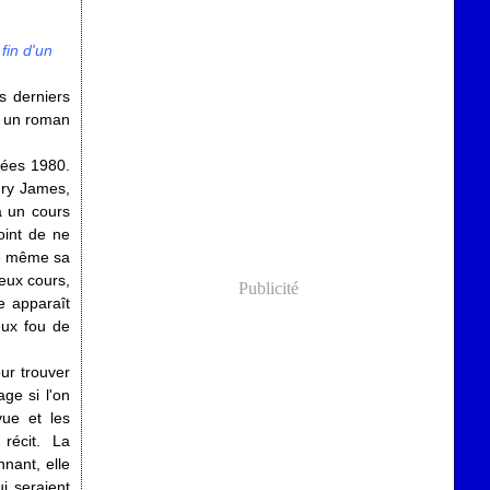
fin d'un
s derniers
e un roman
nées 1980.
nry James,
à un cours
oint de ne
te même sa
eux cours,
Publicité
e apparaît
eux fou de
ur trouver
ge si l'on
ue et les
récit. La
nnant, elle
i seraient