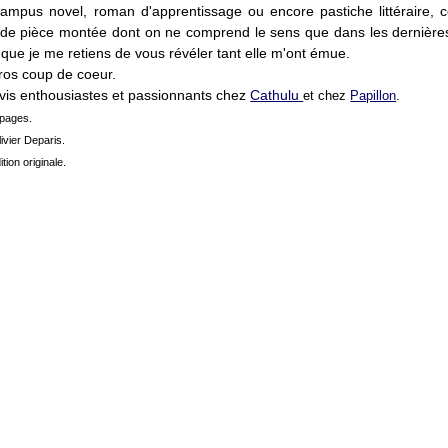
campus novel, roman d'apprentissage ou encore pastiche littéraire, ce
 de pièce montée dont on ne comprend le sens que dans les dernière
que je me retiens de vous révéler tant elle m'ont émue.
ros coup de coeur.
avis enthousiastes et passionnants chez
Cathulu
et chez
Papillon
.
 pages.
ivier Deparis.
ition originale.