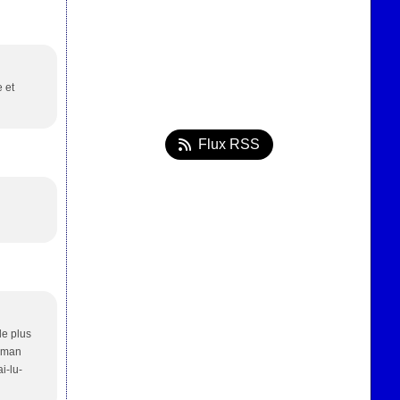
e et
Flux RSS
le plus
roman
ai-lu-