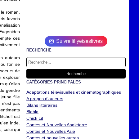
 le roman,
ets favoris
analisation
 Eugenides
compte ces
Suivre lillyetseslivres
nitivement
RECHERCHE
s auteurs
où l'on se
soeurs de
r exploser
CATÉGORIES PRINCIPALES
s qu'elles
n du gendre
Adaptations télévisuelles et cinématographiques
eune fille
A propos d'auteurs
 n'est pas
Bilans littéraires
sentiments
Blabla
tchell est
Chick Lit
u'en Inde.
Contes et Nouvelles Angleterre
, celui qui
Contes et Nouvelles Asie
Contes et nouvelles autres