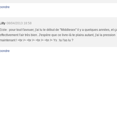
pondre
Lilly
08/04/2013 18:58
Erzie : pour tout t'avouer, j'ai lu le début de "Middlesex" il y a quelques années, et ç
effectivement l'air très bien. J'espère que ce livre-là te plaira autant, j'ai la pression
maintenant ! <br /> <br /> <br /> <br /> Ys : tu l'as lu ?
pondre