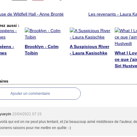
se de Wildfell Hall - Anne Brontë
Les revenants - Laura K
ez aussi :
péens -
Brooklyn - Colm
A Suspicious River
mes
Toibin
- Laura Kasischke
What I Lov
ce que j'ai
Siri Hustv
ires
Ajouter un commentaire
yueyin
22/04/2021 07:15
voilà qui est on ne peut plus tentant, et j'ai beaucoup aimé middlesex de l'auteur, d
bonens raisons pour me mettre en quête :-)