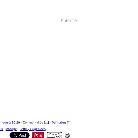
Publicité
ounette à 10:29 -
Commentaires [
…
]
- Permalien [
#
]
is
,
Mariage
,
Jeffrey Eugenides