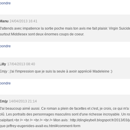
pondre
Manu
24/04/2013 16:41
J'attends avec impatience la sortie poche mais ton avis me fait plaisir. Virgin Suicid
surtout Middlesex sont deux énormes coups de coeur.
pondre
Lilly
17/04/2013 08:40
Emjy : j'ai l'impression que je suis la seule à avoir apprécié Madeleine :)
pondre
Emjy
14/04/2013 21:14
J'ai beaucoup aimé aussi. Ce roman a plein de facettes et c'est, je crois, ce qui m'a 
plû. Les portraits des personnages masculins sont d'une richesse incroyable. Un 
palpitant.<br /> <br /> <br /> <br /> Mon avis : http://dingleybell.blogspot.fr/2013/03/j
que-jeffrey-eugenides-avait-eu.html#comment-form