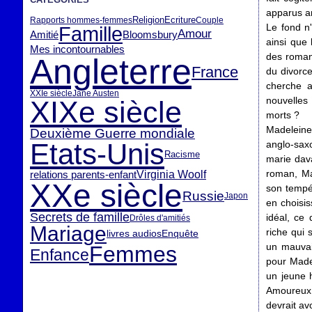
apparus an
Ecriture
Religion
Rapports hommes-femmes
Couple
Le fond n'
Famille
Amour
Amitié
Bloomsbury
ainsi que 
Mes incontournables
des romanc
Angleterre
France
du divorce
cherche a
XXIe siècle
Jane Austen
nouvelles
XIXe siècle
morts ?
Madeleine
Deuxième Guerre mondiale
Etats-Unis
anglo-saxo
Racisme
marie dav
Virginia Woolf
roman, Ma
relations parents-enfant
XXe siècle
son tempé
Russie
Japon
en choisis
Secrets de famille
idéal, ce 
Drôles d'amitiés
Mariage
riche qui
livres audios
Enquête
un mauvai
Femmes
Enfance
pour Made
un jeune 
Amoureux d
devrait avo