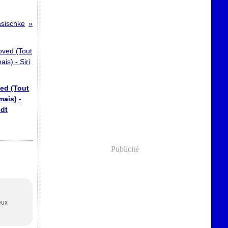
asischke
ed (Tout
mais) -
edt
Publicité
eux