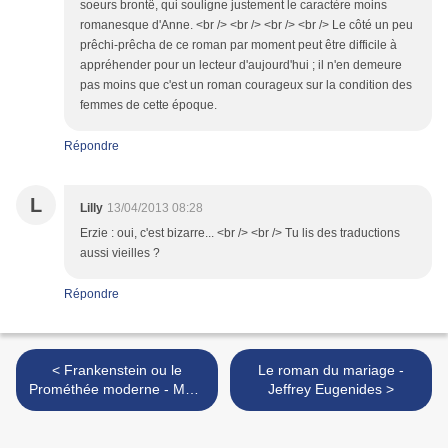
soeurs brontë, qui souligne justement le caractère moins
romanesque d'Anne. <br /> <br /> <br /> <br /> Le côté un peu
prêchi-prêcha de ce roman par moment peut être difficile à
appréhender pour un lecteur d'aujourd'hui ; il n'en demeure
pas moins que c'est un roman courageux sur la condition des
femmes de cette époque.
Répondre
L
Lilly
13/04/2013 08:28
Erzie : oui, c'est bizarre... <br /> <br /> Tu lis des traductions
aussi vieilles ?
Répondre
< Frankenstein ou le
Le roman du mariage -
Prométhée moderne - Mary
Jeffrey Eugenides >
Shelley