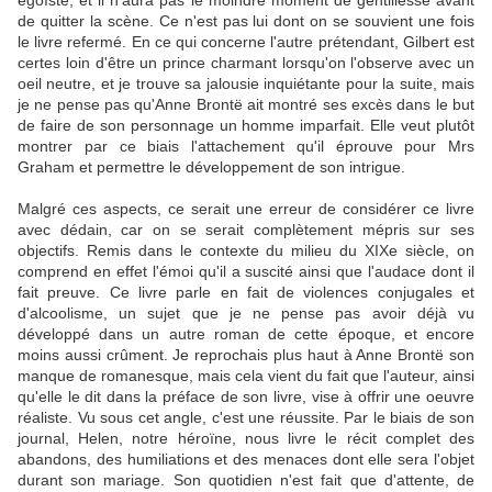
égoïste, et il n'aura pas le moindre moment de gentillesse avant
de quitter la scène. Ce n'est pas lui dont on se souvient une fois
le livre refermé. En ce qui concerne l'autre prétendant, Gilbert est
certes loin d'être un prince charmant lorsqu'on l'observe avec un
oeil neutre, et je trouve sa jalousie inquiétante pour la suite, mais
je ne pense pas qu'Anne Brontë ait montré ses excès dans le but
de faire de son personnage un homme imparfait. Elle veut plutôt
montrer par ce biais l'attachement qu'il éprouve pour Mrs
Graham et permettre le développement de son intrigue.
Malgré ces aspects, ce serait une erreur de considérer ce livre
avec dédain, car on se serait complètement mépris sur ses
objectifs. Remis dans le contexte du milieu du XIXe siècle, on
comprend en effet l'émoi qu'il a suscité ainsi que l'audace dont il
fait preuve. Ce livre parle en fait de violences conjugales et
d'alcoolisme, un sujet que je ne pense pas avoir déjà vu
développé dans un autre roman de cette époque, et encore
moins aussi crûment. Je reprochais plus haut à Anne Brontë son
manque de romanesque, mais cela vient du fait que l'auteur, ainsi
qu'elle le dit dans la préface de son livre, vise à offrir une oeuvre
réaliste. Vu sous cet angle, c'est une réussite. Par le biais de son
journal, Helen, notre héroïne, nous livre le récit complet des
abandons, des humiliations et des menaces dont elle sera l'objet
durant son mariage. Son quotidien n'est fait que d'attente, de