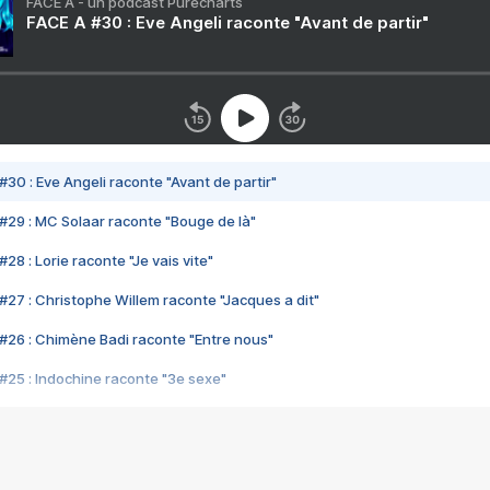
FACE A - un podcast Purecharts
FACE A #30 : Eve Angeli raconte "Avant de partir"
#30 : Eve Angeli raconte "Avant de partir"
#29 : MC Solaar raconte "Bouge de là"
28 : Lorie raconte "Je vais vite"
#27 : Christophe Willem raconte "Jacques a dit"
#26 : Chimène Badi raconte "Entre nous"
#25 : Indochine raconte "3e sexe"
#24 : Zaho raconte "C'est chelou"
#23 : Patrick Bruel raconte "Au café des délices"