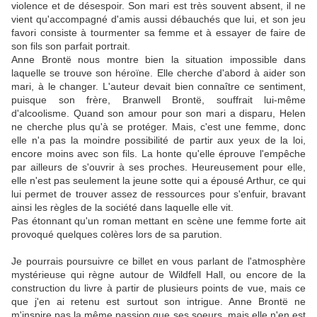
violence et de désespoir. Son mari est très souvent absent, il ne
vient qu'accompagné d'amis aussi débauchés que lui, et son jeu
favori consiste à tourmenter sa femme et à essayer de faire de
son fils son parfait portrait.
Anne Brontë nous montre bien la situation impossible dans
laquelle se trouve son héroïne. Elle cherche d'abord à aider son
mari, à le changer. L'auteur devait bien connaître ce sentiment,
puisque son frère, Branwell Brontë, souffrait lui-même
d'alcoolisme. Quand son amour pour son mari a disparu, Helen
ne cherche plus qu'à se protéger. Mais, c'est une femme, donc
elle n'a pas la moindre possibilité de partir aux yeux de la loi,
encore moins avec son fils. La honte qu'elle éprouve l'empêche
par ailleurs de s'ouvrir à ses proches. Heureusement pour elle,
elle n'est pas seulement la jeune sotte qui a épousé Arthur, ce qui
lui permet de trouver assez de ressources pour s'enfuir, bravant
ainsi les règles de la société dans laquelle elle vit.
Pas étonnant qu'un roman mettant en scène une femme forte ait
provoqué quelques colères lors de sa parution.
Je pourrais poursuivre ce billet en vous parlant de l'atmosphère
mystérieuse qui règne autour de Wildfell Hall, ou encore de la
construction du livre à partir de plusieurs points de vue, mais ce
que j'en ai retenu est surtout son intrigue. Anne Brontë ne
m'inspire pas la même passion que ses soeurs, mais elle n'en est