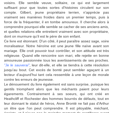
voisins. Elle semble veuve, solitaire, ce qui est largement
suffisant pour que toutes sortes d'histoires circulent sur son
compte. Gilbert, jeune propriétaire terrien, n'apprécie pas
vraiment ses manières froides dans un premier temps, puis à
force de la fréquenter, il en tombe amoureux. Il cherche alors à
comprendre pourquoi elle semble se cacher de ses anciens amis,
et quelles relations elle entretient vraiment avec son propriétaire,
dont on murmure qu'il est le père de son enfant.
Ce livre est étonnant. D'un côté, il peut paraître assez sage, voire
moralisateur. Notre héroïne est une jeune fille naïve avant son
mariage. Elle croit pouvoir tout contrôler, et son attitude est très
religieuse. Quand elle rencontre son mari, elle rejette en bonne
amoureuse passionnée tous les avertissements de ses proches.
"Je le sauverai"
, leur dit-elle, et elle se tiendra à cette résolution
jusqu'au bout. Cet excès de bonté peut sembler agaçant à un
lecteur d'aujourd'hui tant cela ressemble à une leçon de morale
contre les erreurs de jeunesse.
Le dénouement du livre également est sans surprise, puisque les
gentils triomphent alors que les méchants paient pour leurs
égarements. Contrairement à ses soeurs, qui ont créé en
Heathcliff et Rochester des hommes bourrés de défauts, tout en
leur donnant le statut de héros, Anne Brontë ne fait pas d'Arthur
un être que l'on peut comprendre. Il est pitoyable, méchant,