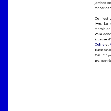
jambes sem
foncer da
Ce n'est c
livre. La
morale de 
Voilà donc
à cause d'
Céline
et
Traduit par 
J'ai lu. 318 p
1927 pour l'éd