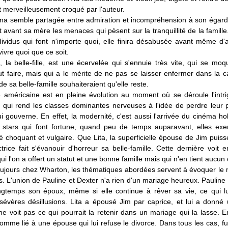
st merveilleusement croqué par l'auteur.
Nona semble partagée entre admiration et incompréhension à son égard
oit avant sa mère les menaces qui pèsent sur la tranquillité de la famille
ividus qui font n'importe quoi, elle finira désabusée avant même d'a
ivre quoi que ce soit.
a, la belle-fille, est une écervelée qui s'ennuie très vite, qui se mo
ut faire, mais qui a le mérite de ne pas se laisser enfermer dans la c
 sa belle-famille souhaiteraient qu'elle reste.
é américaine est en pleine évolution au moment où se déroule l'intr
 qui rend les classes dominantes nerveuses à l'idée de perdre leur 
i gouverne. En effet, la modernité, c'est aussi l'arrivée du cinéma ho
 stars qui font fortune, quand peu de temps auparavant, elles exe
é choquant et vulgaire. Que Lita, la superficielle épouse de Jim puiss
trice fait s'évanouir d'horreur sa belle-famille. Cette dernière voit 
qui l'on a offert un statut et une bonne famille mais qui n'en tient aucu
jours chez Wharton, les thématiques abordées servent à évoquer le 
s. L'union de Pauline et Dexter n'a rien d'un mariage heureux. Pauline
ngtemps son époux, même si elle continue à rêver sa vie, ce qui l
sévères désillusions. Lita a épousé Jim par caprice, et lui a donné 
ne voit pas ce qui pourrait la retenir dans un mariage qui la lasse. E
mme lié à une épouse qui lui refuse le divorce. Dans tous les cas, fui