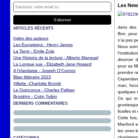
Les New-
dans des 
ARTICLES RÉCENTS
Bon, pour 
Index des auteurs
n'ai pas 
Les Européens - Henry James
Nous somm
La Terre - Emile Zola
l'institut
Une Histoire de la lecture - Alberto Manguel
divorcer 
La Longue vue - Elizabeth Jane Howard
pour sa fi
A l'irlandaise - Joseph O'Connor
prendre re
Bilan littéraire 2023
Cependant,
Villette -Charlotte Brontë
mari, forc
Le Quinconce - Charles Palliser
quelques 
Brooklyn - Colm Toibin
Ce qui m'
DERNIERS COMMENTAIRES
grostesque
ficelles e
Cette foi
Manford e
les unes l
charlatans
CATÉGORIES