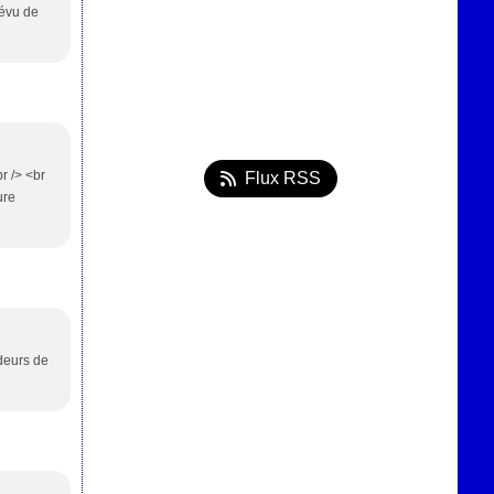
révu de
r /> <br
Flux RSS
ure
ndeurs de