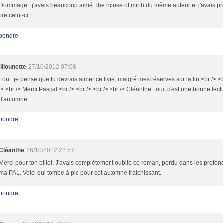
Dommage...j'avais beaucoup aimé The house of mirth du même auteur et j'avais p
lire celui-ci.
pondre
lillounette
27/10/2012 07:08
Lou : je pense que tu devrais aimer ce livre, malgré mes réserves sur la fin.<br /> <b
/> <br /> Merci Pascal.<br /> <br /> <br /> <br /> Cléanthe : oui, c'est une bonne lect
d'automne.
pondre
Cléanthe
26/10/2012 22:57
Merci pour ton billet. J'avais complétement oublié ce roman, perdu dans les profo
ma PAL. Voici qui tombe à pic pour cet automne fraichissant.
pondre