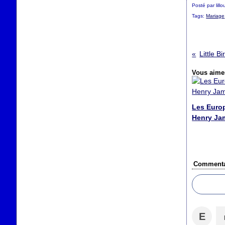
Posté par lill
Tags:
Mariage
Little B
Vous aimer
Les Euro
Henry Ja
Commenta
E