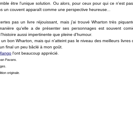
ble être l'unique solution. Ou alors, pour ceux pour qui ce n'est pas 
ns un couvent apparaît comme une perspective heureuse...
ertes pas un livre réjouissant, mais j'ai trouvé Wharton très piquan
 manière qu'elle a de présenter ses personnages est souvent comi
l'histoire aussi impertinente que pleine d'humour.
 un bon Wharton, mais qui n'atteint pas le niveau des meilleurs livres 
un final un peu bâclé à mon goût.
Mango
l'ont beaucoup apprécié.
Jean Pavans.
ages.
ition originale.