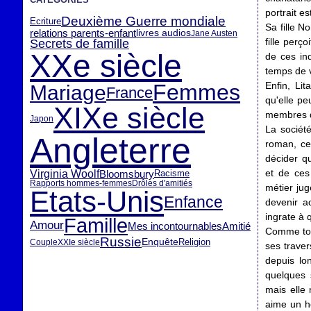
portrait e
Deuxième Guerre mondiale
Ecriture
Sa fille 
relations parents-enfant
livres audios
Jane Austen
fille perç
Secrets de famille
XXe siècle
de ces ind
temps de v
Femmes
Enfin, Lit
Mariage
France
qu'elle pe
XIXe siècle
membres de
Japon
La sociét
Angleterre
roman, ce
décider qu
Virginia Woolf
et de ces
Bloomsbury
Racisme
Rapports hommes-femmes
Drôles d'amitiés
métier jug
Etats-Unis
Enfance
devenir ac
ingrate à 
Famille
Amour
Mes incontournables
Amitié
Comme tou
Russie
Enquête
Religion
Couple
XXIe siècle
ses traver
depuis lo
quelques 
mais elle 
aime un ho