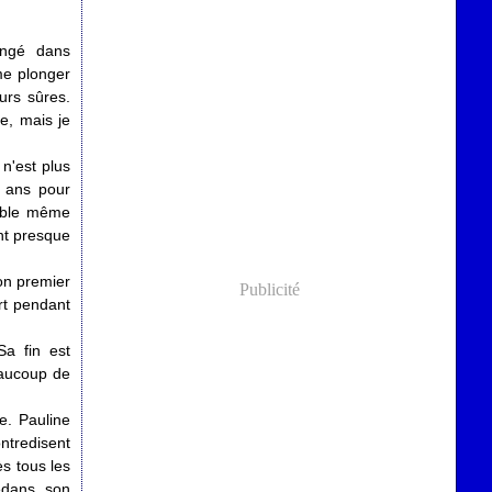
ongé dans
me plonger
urs sûres.
re, mais je
n'est plus
gt ans pour
nable même
nt presque
son premier
Publicité
rt pendant
Sa fin est
eaucoup de
e. Pauline
ntredisent
ès tous les
dedans, son