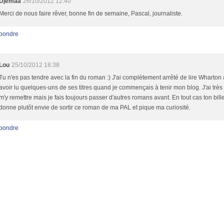
Djemaa
26/10/2012 12:40
Merci de nous faire rêver, bonne fin de semaine, Pascal, journaliste.
pondre
Lou
25/10/2012 18:38
Tu n'es pas tendre avec la fin du roman :) J'ai complètement arrêté de lire Wharton
avoir lu quelques-uns de ses titres quand je commençais à tenir mon blog. J'ai très
m'y remettre mais je fais toujours passer d'autres romans avant. En tout cas ton bill
donne plutôt envie de sortir ce roman de ma PAL et pique ma curiosité.
pondre