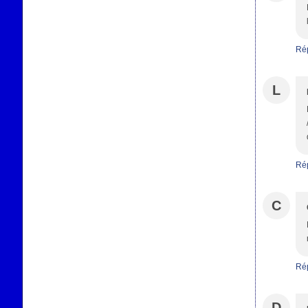
Ré
L
Ré
C
Ré
D