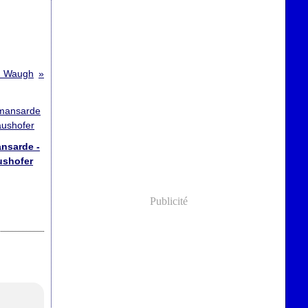
yn Waugh
nsarde -
ushofer
Publicité