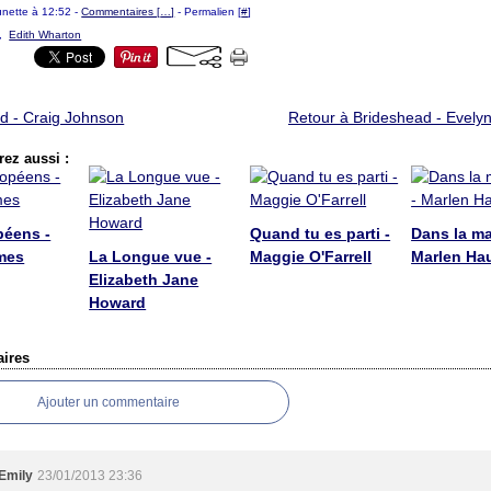
ounette à 12:52 -
Commentaires [
…
]
- Permalien [
#
]
,
Edith Wharton
ird - Craig Johnson
Retour à Brideshead - Evel
ez aussi :
péens -
Quand tu es parti -
Dans la ma
mes
La Longue vue -
Maggie O'Farrell
Marlen Ha
Elizabeth Jane
Howard
ires
Ajouter un commentaire
Emily
23/01/2013 23:36