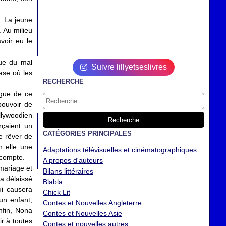
. La jeune
. Au milieu
voir eu le
que du mal
Suivre lillyetseslivres
ase où les
RECHERCHE
igue de ce
pouvoir de
llywoodien
rçaient un
CATÉGORIES PRINCIPALES
e rêver de
en elle une
Adaptations télévisuelles et cinématographiques
n compte.
A propos d'auteurs
mariage et
Bilans littéraires
 a délaissé
Blabla
ui causera
Chick Lit
un enfant,
Contes et Nouvelles Angleterre
nfin, Nona
Contes et Nouvelles Asie
r à toutes
Contes et nouvelles autres