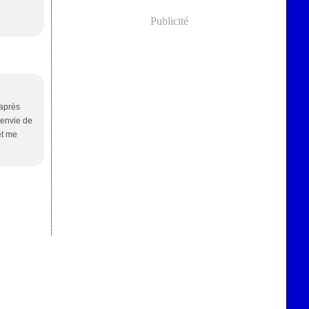
Publicité
 après
 envie de
et me