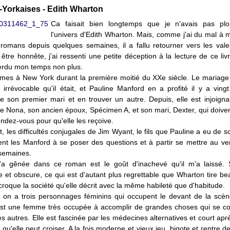
Yorkaises - Edith Wharton
Ca faisait bien longtemps que je n'avais pas pl
l'univers d'Edith Wharton. Mais, comme j'ai du mal à 
romans depuis quelques semaines, il a fallu retourner vers les vale
être honnête, j'ai ressenti une petite déception à la lecture de ce liv
perdu mon temps non plus.
es à New York durant la première moitié du XXe siècle. Le mariage 
ion irrévocable qu'il était, et Pauline Manford en a profité il y a vin
de son premier mari et en trouver un autre. Depuis, elle est injoig
lle Nona, son ancien époux, Spécimen A, et son mari, Dexter, qui doive
ndez-vous pour qu'elle les reçoive.
 les difficultés conjugales de Jim Wyant, le fils que Pauline a eu de 
ent les Manford à se poser des questions et à partir se mettre au ve
semaines.
a gênée dans ce roman est le goût d'inachevé qu'il m'a laissé. 
 et obscure, ce qui est d'autant plus regrettable que Wharton tire b
t croque la société qu'elle décrit avec la même habileté que d'habitude.
s, on a trois personnages féminins qui occupent le devant de la scèn
st une femme très occupée à accomplir de grandes choses qui se co
es autres. Elle est fascinée par les médecines alternatives et court apr
 qu'elle peut croiser. A la fois moderne et vieux jeu, bigote et rentre 