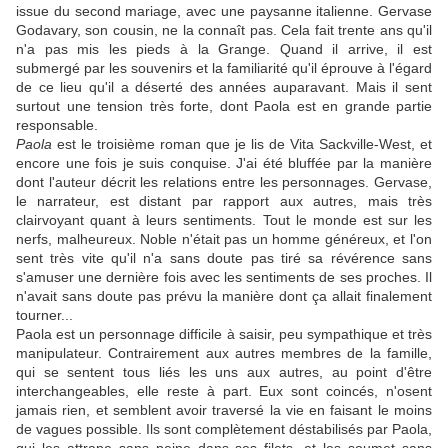
issue du second mariage, avec une paysanne italienne. Gervase
Godavary, son cousin, ne la connaît pas. Cela fait trente ans qu'il
n'a pas mis les pieds à la Grange. Quand il arrive, il est
submergé par les souvenirs et la familiarité qu'il éprouve à l'égard
de ce lieu qu'il a déserté des années auparavant. Mais il sent
surtout une tension très forte, dont Paola est en grande partie
responsable.
Paola
est le troisième roman que je lis de Vita Sackville-West, et
encore une fois je suis conquise. J'ai été bluffée par la manière
dont l'auteur décrit les relations entre les personnages. Gervase,
le narrateur, est distant par rapport aux autres, mais très
clairvoyant quant à leurs sentiments. Tout le monde est sur les
nerfs, malheureux. Noble n'était pas un homme généreux, et l'on
sent très vite qu'il n'a sans doute pas tiré sa révérence sans
s'amuser une dernière fois avec les sentiments de ses proches. Il
n'avait sans doute pas prévu la manière dont ça allait finalement
tourner...
Paola est un personnage difficile à saisir, peu sympathique et très
manipulateur. Contrairement aux autres membres de la famille,
qui se sentent tous liés les uns aux autres, au point d'être
interchangeables, elle reste à part. Eux sont coincés, n'osent
jamais rien, et semblent avoir traversé la vie en faisant le moins
de vagues possible. Ils sont complètement déstabilisés par Paola,