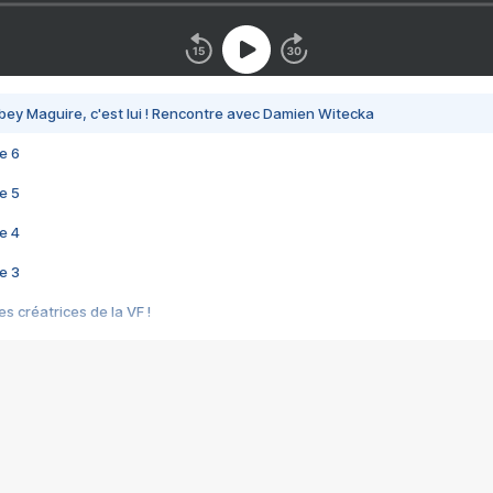
bey Maguire, c'est lui ! Rencontre avec Damien Witecka
e 6
e 5
e 4
e 3
s créatrices de la VF !
e 2
e 1
e Mektoub My Love arrive enfin ! Rencontre avec Shaïn Boumedine et Sal
i : après Toni en famille