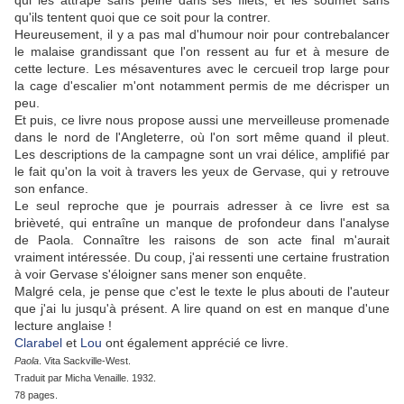
qui les attrape sans peine dans ses filets, et les soumet sans
qu'ils tentent quoi que ce soit pour la contrer.
Heureusement, il y a pas mal d'humour noir pour contrebalancer
le malaise grandissant que l'on ressent au fur et à mesure de
cette lecture. Les mésaventures avec le cercueil trop large pour
la cage d'escalier m'ont notamment permis de me décrisper un
peu.
Et puis, ce livre nous propose aussi une merveilleuse promenade
dans le nord de l'Angleterre, où l'on sort même quand il pleut.
Les descriptions de la campagne sont un vrai délice, amplifié par
le fait qu'on la voit à travers les yeux de Gervase, qui y retrouve
son enfance.
Le seul reproche que je pourrais adresser à ce livre est sa
brièveté, qui entraîne un manque de profondeur dans l'analyse
de Paola. Connaître les raisons de son acte final m'aurait
vraiment intéressée. Du coup, j'ai ressenti une certaine frustration
à voir Gervase s'éloigner sans mener son enquête.
Malgré cela, je pense que c'est le texte le plus abouti de l'auteur
que j'ai lu jusqu'à présent. A lire quand on est en manque d'une
lecture anglaise !
Clarabe
l
et
Lou
ont également apprécié ce livre.
Paola
. Vita Sackville-West.
Traduit par Micha Venaille. 1932.
78 pages.