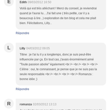
E
Edith
09/03/2012 16:50
Voilà qui est très alléchant ! Merci du conseil, je reviendrai
quand je l'aurai lu... J'ai fait une ( très petite, car il y a
beaucoup à lire...) exploration de ton blog et cela me plait
bien. Félicitations, Lilly...
Répondre
L
Lilly
04/03/2012 09:05
Titine : je l'ai lu il y a longtemps, donc je suis peut-être
influencée par ça. En tout cas, j'avais énormément aimé
"Toute passion abolie" également.<br /> <br /> <br /> <br />
Céline : oui, te connaissant, je pense que je ne suis pas la
seule responsable.<br /> <br /> <br /> <br /> Romanza :
bonne idée ;)
Répondre
R
romanza
02/03/2012 13:13