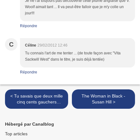
Je ne l'ai toujours pas découverte cette plume anglaise que V.
Woolf aimait tant ... Il va peut-être falloir que je m'y colle un
jour!!!
Répondre
C
Céline
29/02/2012 12:46
Tu connais l'art de me tenter ... (de toute façon avec "Vita
Sackwill West" dans le titre, je suis déjà tentée)
Répondre
< Tu savais que deux mille
The Woman in Black -
cinq cents gauchers
Susan Hill >
meurent chaque année
parce qu'ils utilisent des
objets conçus pour les
Hébergé par Canalblog
droitiers ?
Top articles