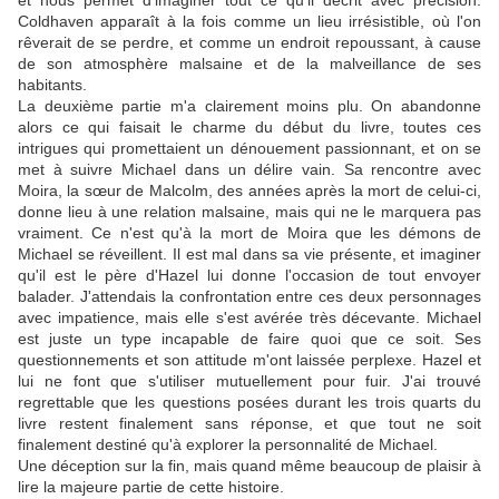
et nous permet d'imaginer tout ce qu'il décrit avec précision.
Coldhaven apparaît à la fois comme un lieu irrésistible, où l'on
rêverait de se perdre, et comme un endroit repoussant, à cause
de son atmosphère malsaine et de la malveillance de ses
habitants.
La deuxième partie m'a clairement moins plu. On abandonne
alors ce qui faisait le charme du début du livre, toutes ces
intrigues qui promettaient un dénouement passionnant, et on se
met à suivre Michael dans un délire vain. Sa rencontre avec
Moira, la sœur de Malcolm, des années après la mort de celui-ci,
donne lieu à une relation malsaine, mais qui ne le marquera pas
vraiment. Ce n'est qu'à la mort de Moira que les démons de
Michael se réveillent. Il est mal dans sa vie présente, et imaginer
qu'il est le père d'Hazel lui donne l'occasion de tout envoyer
balader. J'attendais la confrontation entre ces deux personnages
avec impatience, mais elle s'est avérée très décevante. Michael
est juste un type incapable de faire quoi que ce soit. Ses
questionnements et son attitude m'ont laissée perplexe. Hazel et
lui ne font que s'utiliser mutuellement pour fuir. J'ai trouvé
regrettable que les questions posées durant les trois quarts du
livre restent finalement sans réponse, et que tout ne soit
finalement destiné qu'à explorer la personnalité de Michael.
Une déception sur la fin, mais quand même beaucoup de plaisir à
lire la majeure partie de cette histoire.