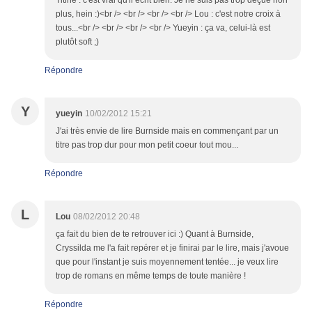
Titine : c'est vrai qu'il écrit bien. Je ne suis pas trop déçue non
plus, hein :)<br /> <br /> <br /> <br /> Lou : c'est notre croix à
tous...<br /> <br /> <br /> <br /> Yueyin : ça va, celui-là est
plutôt soft ;)
Répondre
Y
yueyin
10/02/2012 15:21
J'ai très envie de lire Burnside mais en commençant par un
titre pas trop dur pour mon petit coeur tout mou...
Répondre
L
Lou
08/02/2012 20:48
ça fait du bien de te retrouver ici :) Quant à Burnside,
Cryssilda me l'a fait repérer et je finirai par le lire, mais j'avoue
que pour l'instant je suis moyennement tentée... je veux lire
trop de romans en même temps de toute manière !
Répondre