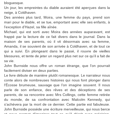
bloguesque.
Un jour, les empreintes du diable auraient été aperçues dans la
neige, à Coldhaven.
Des années plus tard, Moira, une femme du pays, prend son
mari pour le diable, et se tue, emportant avec elle ses enfants, à
l'exception d'Hazel, sa fille aînée.
Michael, qui est sorti avec Moira des années auparavant, est
frappé par la lecture de ce fait divers dans le journal. Dans la
maison de ses parents, où il vit désormais avec sa femme,
Amanda, il se souvient de son arrivée à Coldhaven, et de tout ce
qui a suivi. En plongeant dans le passé, il rouvre de vieilles
blessures, et tente de jeter un regard plus net sur ce qu'il a fait de
sa vie.
John Burnside nous offre un roman étrange, que l'on pourrait
facilement diviser en deux parties.
Le livre débute de manière plutôt romanesque. Le narrateur nous
conte alors de nombreuses histoires qui nous font plonger dans
l'Écosse brumeuse, sauvage que l'on imagine souvent. Il nous
parle de son enfance, des rêves et des déceptions de ses
parents, de sa rencontre avec Mrs Collings, cette femme retirée
du monde, de sa confrontation avec Malcolm Kennedy, qui
s'achèvera par la mort de ce dernier. Cette partie est fabuleuse.
John Burnside possède une écriture merveilleuse, qui nous berce