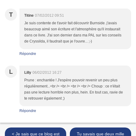
T
Titine
07/02/2012 09:51
Je suis contente de t'avoir fait découvrir Burnside. j'avais
beaucoup aimé son écriture et l'atmosphère qu'il instaurait
dans ce livre. J'ai son dernier dans ma PAL sur les conseils
de Cryssilda, il faudrait que je l'ouvre... ;-)
Répondre
L
Lilly
06/02/2012 16:27
Prune : enchantée ! J'espère pouvoir revenir un peu plus
régulièrement...<br /> <br /> <br /> <br /> Choup : ce n'était
pas une lecture horrible non plus, hein. En tout cas, ravie de
te retrouver également ;)
Répondre
< Je sais que ce blog est
Tu savais que deux mille