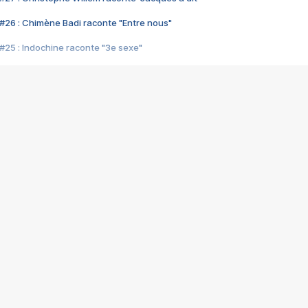
#26 : Chimène Badi raconte "Entre nous"
#25 : Indochine raconte "3e sexe"
#24 : Zaho raconte "C'est chelou"
#23 : Patrick Bruel raconte "Au café des délices"
#22 : Kyo raconte "Le chemin"
#21 : Nolwenn Leroy raconte "Cassé"
#20 : Patrick Hernandez raconte "Born to be alive"
#19 : Lorie raconte "Près de moi"
#18 : Michael Jones raconte "A nos actes manqués" (avec Jean-Jacque
#17 : Khaled raconte "Aïcha"
#16 : Corneille raconte "Parce qu'on vient de loin"
#15 : Indochine raconte "L'aventurier"