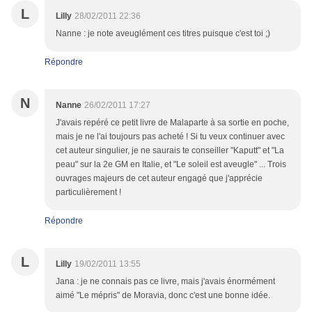
L
Lilly
28/02/2011 22:36
Nanne : je note aveuglément ces titres puisque c'est toi ;)
Répondre
N
Nanne
26/02/2011 17:27
J'avais repéré ce petit livre de Malaparte à sa sortie en poche,
mais je ne l'ai toujours pas acheté ! Si tu veux continuer avec
cet auteur singulier, je ne saurais te conseiller "Kaputt" et "La
peau" sur la 2e GM en Italie, et "Le soleil est aveugle" ... Trois
ouvrages majeurs de cet auteur engagé que j'apprécie
particulièrement !
Répondre
L
Lilly
19/02/2011 13:55
Jana : je ne connais pas ce livre, mais j'avais énormément
aimé "Le mépris" de Moravia, donc c'est une bonne idée.