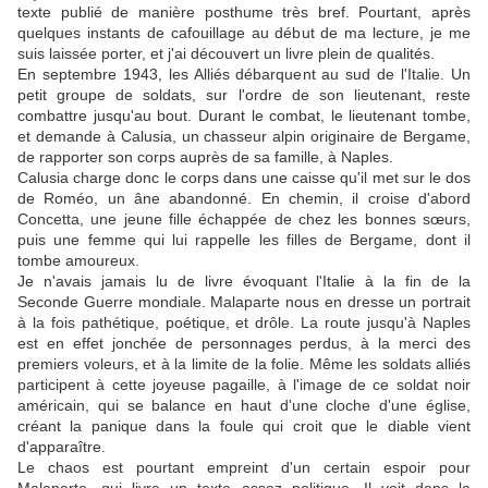
texte publié de manière posthume très bref. Pourtant, après
quelques instants de cafouillage au début de ma lecture, je me
suis laissée porter, et j'ai découvert un livre plein de qualités.
En septembre 1943, les Alliés débarquent au sud de l'Italie. Un
petit groupe de soldats, sur l'ordre de son lieutenant, reste
combattre jusqu'au bout. Durant le combat, le lieutenant tombe,
et demande à Calusia, un chasseur alpin originaire de Bergame,
de rapporter son corps auprès de sa famille, à Naples.
Calusia charge donc le corps dans une caisse qu'il met sur le dos
de Roméo, un âne abandonné. En chemin, il croise d'abord
Concetta, une jeune fille échappée de chez les bonnes sœurs,
puis une femme qui lui rappelle les filles de Bergame, dont il
tombe amoureux.
Je n'avais jamais lu de livre évoquant l'Italie à la fin de la
Seconde Guerre mondiale. Malaparte nous en dresse un portrait
à la fois pathétique, poétique, et drôle. La route jusqu'à Naples
est en effet jonchée de personnages perdus, à la merci des
premiers voleurs, et à la limite de la folie. Même les soldats alliés
participent à cette joyeuse pagaille, à l'image de ce soldat noir
américain, qui se balance en haut d'une cloche d'une église,
créant la panique dans la foule qui croit que le diable vient
d'apparaître.
Le chaos est pourtant empreint d'un certain espoir pour