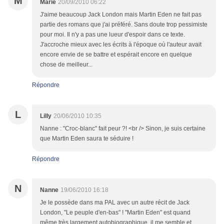
M
Marie
20/09/2010 06:22
J'aime beaucoup Jack London mais Martin Eden ne fait pas
partie des romans que j'ai préféré. Sans doute trop pessimiste
pour moi. Il n'y a pas une lueur d'espoir dans ce texte.
J'accroche mieux avec les écrits à l'époque où l'auteur avait
encore envie de se battre et espérait encore en quelque
chose de meilleur...
Répondre
L
Lilly
20/06/2010 10:35
Nanne : "Croc-blanc" fait peur ?! <br /> Sinon, je suis certaine
que Martin Eden saura te séduire !
Répondre
N
Nanne
19/06/2010 16:18
Je le possède dans ma PAL avec un autre récit de Jack
London, "Le peuple d'en-bas" ! "Martin Eden" est quand
même très largement autobiographique, il me semble et