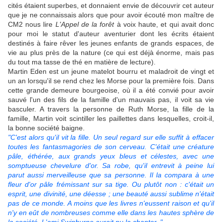
cités étaient superbes, et donnaient envie de découvrir cet auteur
que je ne connaissais alors que pour avoir écouté mon maître de
CM2 nous lire
L'Appel de la forêt
à voix haute, et qui avait donc
pour moi le statut d'auteur aventurier dont les écrits étaient
destinés à faire rêver les jeunes enfants de grands espaces, de
vie au plus près de la nature (ce qui est déjà énorme, mais pas
du tout ma tasse de thé en matière de lecture).
Martin Eden est un jeune matelot bourru et maladroit de vingt et
un an lorsqu'il se rend chez les Morse pour la première fois. Dans
cette grande demeure bourgeoise, où il a été convié pour avoir
sauvé l'un des fils de la famille d'un mauvais pas, il voit sa vie
basculer. A travers la personne de Ruth Morse, la fille de la
famille, Martin voit scintiller les paillettes dans lesquelles, croit-il,
la bonne société baigne.
"C'est alors qu'il vit la fille. Un seul regard sur elle suffit à effacer
toutes les fantasmagories de son cerveau. C'était une créature
pâle, éthérée, aux grands yeux bleus et célestes, avec une
somptueuse chevelure d'or. Sa robe, qu'il entrevit à peine lui
parut aussi merveilleuse que sa personne. Il la compara à une
fleur d'or pâle frémissant sur sa tige. Ou plutôt non : c'était un
esprit, une divinité, une déesse ; une beauté aussi sublime n'était
pas de ce monde. A moins que les livres n'eussent raison et qu'il
n'y en eût de nombreuses comme elle dans les hautes sphère de