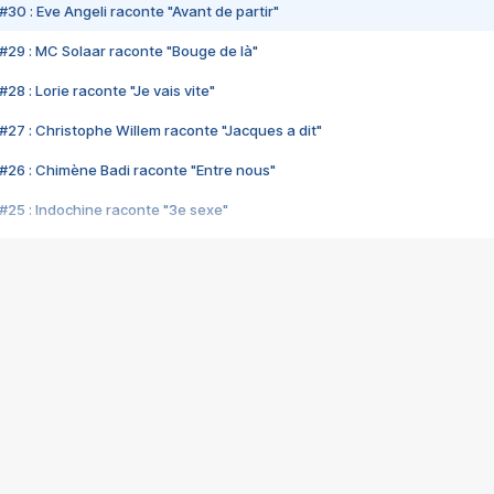
#30 : Eve Angeli raconte "Avant de partir"
#29 : MC Solaar raconte "Bouge de là"
28 : Lorie raconte "Je vais vite"
#27 : Christophe Willem raconte "Jacques a dit"
#26 : Chimène Badi raconte "Entre nous"
#25 : Indochine raconte "3e sexe"
#24 : Zaho raconte "C'est chelou"
#23 : Patrick Bruel raconte "Au café des délices"
#22 : Kyo raconte "Le chemin"
#21 : Nolwenn Leroy raconte "Cassé"
#20 : Patrick Hernandez raconte "Born to be alive"
#19 : Lorie raconte "Près de moi"
#18 : Michael Jones raconte "A nos actes manqués" (avec Jean-Jacque