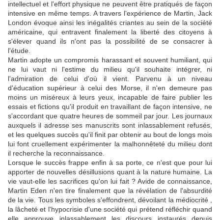
intellectuel et l'effort physique ne peuvent être pratiqués de façon
intensive en même temps. A travers l'expérience de Martin, Jack
London évoque ainsi les inégalités criantes au sein de la société
américaine, qui entravent finalement la liberté des citoyens à
s'élever quand ils n'ont pas la possibilité de se consacrer à
l'étude.
Martin adopte un compromis harassant et souvent humiliant, qui
ne lui vaut ni l'estime du milieu qu'il souhaite intégrer, ni
l'admiration de celui d'où il vient. Parvenu à un niveau
d'éducation supérieur à celui des Morse, il n'en demeure pas
moins un miséreux à leurs yeux, incapable de faire publier les
essais et fictions qu'il produit en travaillant de façon intensive, ne
s'accordant que quatre heures de sommeil par jour. Les journaux
auxquels il adresse ses manuscrits sont inlassablement refusés,
et les quelques succès qu'il finit par obtenir au bout de longs mois
lui font cruellement expérimenter la malhonnêteté du milieu dont
il recherche la reconnaissance.
Lorsque le succès frappe enfin à sa porte, ce n'est que pour lui
apporter de nouvelles désillusions quant à la nature humaine. La
vie vaut-elle les sacrifices qu'on lui fait ? Avide de connaissance,
Martin Eden n'en tire finalement que la révélation de l'absurdité
de la vie. Tous les symboles s'effondrent, dévoilant la médiocrité ,
la lâcheté et l'hypocrisie d'une société qui prétend réfléchir quand
elle approuve inlassablement les discours instaurés depuis