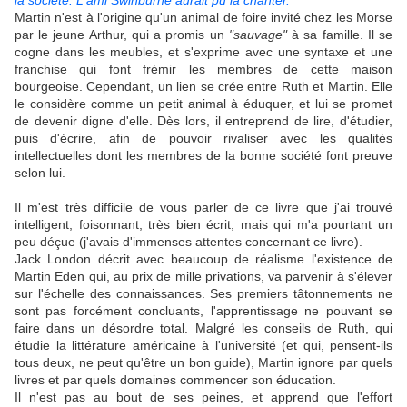
la société. L'ami Swinburne aurait pu la chanter. "
Martin n'est à l'origine qu'un animal de foire invité chez les Morse
par le jeune Arthur, qui a promis un
"sauvage"
à sa famille. Il se
cogne dans les meubles, et s'exprime avec une syntaxe et une
franchise qui font frémir les membres de cette maison
bourgeoise. Cependant, un lien se crée entre Ruth et Martin. Elle
le considère comme un petit animal à éduquer, et lui se promet
de devenir digne d'elle. Dès lors, il entreprend de lire, d'étudier,
puis d'écrire, afin de pouvoir rivaliser avec les qualités
intellectuelles dont les membres de la bonne société font preuve
selon lui.
Il m'est très difficile de vous parler de ce livre que j'ai trouvé
intelligent, foisonnant, très bien écrit, mais qui m'a pourtant un
peu déçue (j'avais d'immenses attentes concernant ce livre).
Jack London décrit avec beaucoup de réalisme l'existence de
Martin Eden qui, au prix de mille privations, va parvenir à s'élever
sur l'échelle des connaissances. Ses premiers tâtonnements ne
sont pas forcément concluants, l'apprentissage ne pouvant se
faire dans un désordre total. Malgré les conseils de Ruth, qui
étudie la littérature américaine à l'université (et qui, pensent-ils
tous deux, ne peut qu'être un bon guide), Martin ignore par quels
livres et par quels domaines commencer son éducation.
Il n'est pas au bout de ses peines, et apprend que l'effort