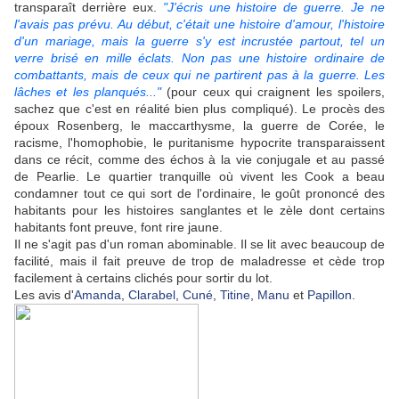
transparaît derrière eux.
"J'écris une histoire de guerre. Je ne
l'avais pas prévu. Au début, c'était une histoire d'amour, l'histoire
d'un mariage, mais la guerre s'y est incrustée partout, tel un
verre brisé en mille éclats. Non pas une histoire ordinaire de
combattants, mais de ceux qui ne partirent pas à la guerre. Les
lâches et les planqués..."
(pour ceux qui craignent les spoilers,
sachez que c'est en réalité bien plus compliqué). Le procès des
époux Rosenberg, le maccarthysme, la guerre de Corée, le
racisme, l'homophobie, le puritanisme hypocrite transparaissent
dans ce récit, comme des échos à la vie conjugale et au passé
de Pearlie. Le quartier tranquille où vivent les Cook a beau
condamner tout ce qui sort de l'ordinaire, le goût prononcé des
habitants pour les histoires sanglantes et le zèle dont certains
habitants font preuve, font rire jaune.
Il ne s'agit pas d'un roman abominable. Il se lit avec beaucoup de
facilité, mais il fait preuve de trop de maladresse et cède trop
facilement à certains clichés pour sortir du lot.
Les avis d'
Amanda
,
Clarabel
,
Cuné
,
Titine
,
Manu
et
Papillon
.