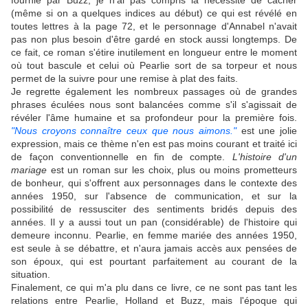
fournie par Buzz, je n'ai pas compris la nécessité de cacher
(même si on a quelques indices au début) ce qui est révélé en
toutes lettres à la page 72, et le personnage d'Annabel n'avait
pas non plus besoin d'être gardé en stock aussi longtemps. De
ce fait, ce roman s'étire inutilement en longueur entre le moment
où tout bascule et celui où Pearlie sort de sa torpeur et nous
permet de la suivre pour une remise à plat des faits.
Je regrette également les nombreux passages où de grandes
phrases éculées nous sont balancées comme s'il s'agissait de
révéler l'âme humaine et sa profondeur pour la première fois.
"Nous croyons connaître ceux que nous aimons."
est une jolie
expression, mais ce thème n'en est pas moins courant et traité ici
de façon conventionnelle en fin de compte.
L'histoire d'un
mariage
est un roman sur les choix, plus ou moins prometteurs
de bonheur, qui s'offrent aux personnages dans le contexte des
années 1950, sur l'absence de communication, et sur la
possibilité de ressusciter des sentiments bridés depuis des
années. Il y a aussi tout un pan (considérable) de l'histoire qui
demeure inconnu. Pearlie, en femme mariée des années 1950,
est seule à se débattre, et n'aura jamais accès aux pensées de
son époux, qui est pourtant parfaitement au courant de la
situation.
Finalement, ce qui m'a plu dans ce livre, ce ne sont pas tant les
relations entre Pearlie, Holland et Buzz, mais l'époque qui