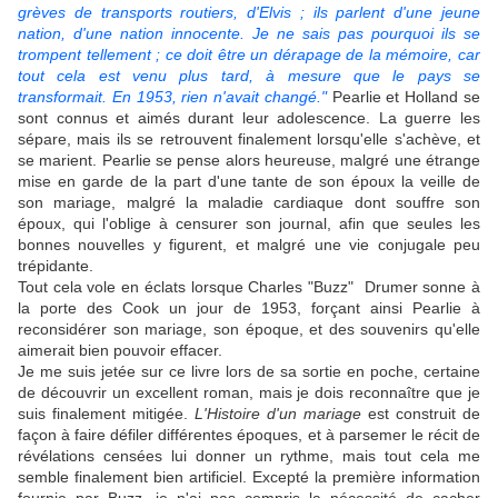
grèves de transports routiers, d'Elvis ; ils parlent d'une jeune
nation, d'une nation innocente. Je ne sais pas pourquoi ils se
trompent tellement ; ce doit être un dérapage de la mémoire, car
tout cela est venu plus tard, à mesure que le pays se
transformait. En 1953, rien n'avait changé."
Pearlie et Holland se
sont connus et aimés durant leur adolescence. La guerre les
sépare, mais ils se retrouvent finalement lorsqu'elle s'achève, et
se marient. Pearlie se pense alors heureuse, malgré une étrange
mise en garde de la part d'une tante de son époux la veille de
son mariage, malgré la maladie cardiaque dont souffre son
époux, qui l'oblige à censurer son journal, afin que seules les
bonnes nouvelles y figurent, et malgré une vie conjugale peu
trépidante.
Tout cela vole en éclats lorsque Charles "Buzz" Drumer sonne à
la porte des Cook un jour de 1953, forçant ainsi Pearlie à
reconsidérer son mariage, son époque, et des souvenirs qu'elle
aimerait bien pouvoir effacer.
Je me suis jetée sur ce livre lors de sa sortie en poche, certaine
de découvrir un excellent roman, mais je dois reconnaître que je
suis finalement mitigée.
L'Histoire d'un mariage
est construit de
façon à faire défiler différentes époques, et à parsemer le récit de
révélations censées lui donner un rythme, mais tout cela me
semble finalement bien artificiel. Excepté la première information