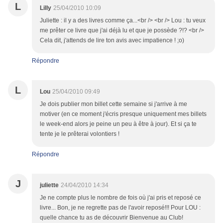
L
Lilly
25/04/2010 10:09
Juliette : il y a des livres comme ça...<br /> <br /> Lou : tu veux
me prêter ce livre que j'ai déjà lu et que je possède ?!? <br />
Cela dit, j'attends de lire ton avis avec impatience ! ;o)
Répondre
L
Lou
25/04/2010 09:49
Je dois publier mon billet cette semaine si j'arrive à me
motiver (en ce moment j'écris presque uniquement mes billets
le week-end alors je peine un peu à être à jour). Et si ça te
tente je le prêterai volontiers !
Répondre
J
juliette
24/04/2010 14:34
Je ne compte plus le nombre de fois où j'ai pris et reposé ce
livre... Bon, je ne regrette pas de l'avoir reposé!!! Pour LOU :
quelle chance tu as de découvrir Bienvenue au Club!