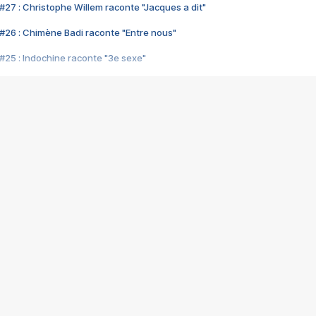
#27 : Christophe Willem raconte "Jacques a dit"
#26 : Chimène Badi raconte "Entre nous"
#25 : Indochine raconte "3e sexe"
#24 : Zaho raconte "C'est chelou"
#23 : Patrick Bruel raconte "Au café des délices"
#22 : Kyo raconte "Le chemin"
#21 : Nolwenn Leroy raconte "Cassé"
#20 : Patrick Hernandez raconte "Born to be alive"
#19 : Lorie raconte "Près de moi"
#18 : Michael Jones raconte "A nos actes manqués" (avec Jean-Jacque
#17 : Khaled raconte "Aïcha"
#16 : Corneille raconte "Parce qu'on vient de loin"
#15 : Indochine raconte "L'aventurier"