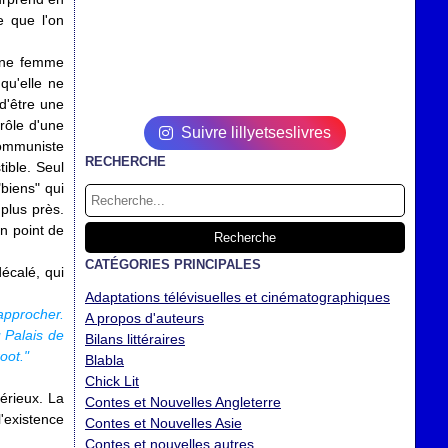
e que l'on
 une femme
qu'elle ne
 d'être une
rôle d'une
Suivre lillyetseslivres
 communiste
RECHERCHE
tible. Seul
"biens" qui
plus près.
n point de
CATÉGORIES PRINCIPALES
décalé, qui
Adaptations télévisuelles et cinématographiques
approcher.
A propos d'auteurs
u Palais de
Bilans littéraires
oot."
Blabla
Chick Lit
érieux. La
Contes et Nouvelles Angleterre
'existence
Contes et Nouvelles Asie
Contes et nouvelles autres