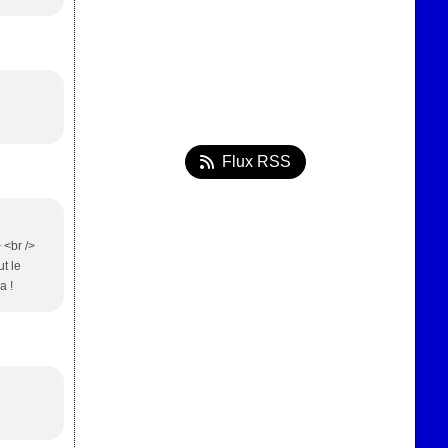
Flux RSS
> <br />
ut le
a !