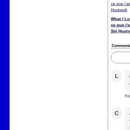
What I Lo
ce que j'a
Siri Hust
Commenta
L
Ré
C