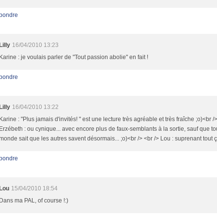
pondre
Lilly
16/04/2010 13:23
Karine : je voulais parler de "Tout passion abolie" en fait !
pondre
Lilly
16/04/2010 13:22
Karine : "Plus jamais d'invités! " est une lecture très agréable et très fraîche ;o)<br /
Erzébeth : ou cynique... avec encore plus de faux-semblants à la sortie, sauf que to
monde sait que les autres savent désormais... ;o)<br /> <br /> Lou : suprenant tout ç
pondre
Lou
15/04/2010 18:54
Dans ma PAL, of course !:)