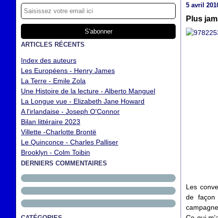
5 avril 201
Plus jama
ARTICLES RÉCENTS
Index des auteurs
Les Européens - Henry James
La Terre - Emile Zola
Une Histoire de la lecture - Alberto Manguel
La Longue vue - Elizabeth Jane Howard
A l'irlandaise - Joseph O'Connor
Bilan littéraire 2023
Villette -Charlotte Brontë
Le Quinconce - Charles Palliser
Brooklyn - Colm Toibin
DERNIERS COMMENTAIRES
Les conver
de façon 
campagne
Ce qui m'a
CATÉGORIES