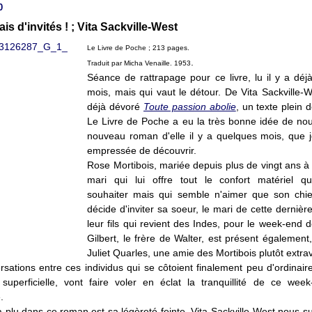
0
is d'invités ! ; Vita Sackville-West
Le Livre de Poche ; 213 pages.
.
Traduit par Micha Venaille. 1953
Séance de rattrapage pour ce livre, lu il y a déjà
mois, mais qui vaut le détour. De Vita Sackville-W
déjà dévoré
Toute passion abolie
, un texte plein 
Le Livre de Poche a eu la très bonne idée de nous
nouveau roman d'elle il y a quelques mois, que 
empressée de découvrir.
Rose Mortibois, mariée depuis plus de vingt ans à 
mari qui lui offre tout le confort matériel qu
souhaiter mais qui semble n'aimer que son chi
décide d'inviter sa soeur, le mari de cette dernièr
leur fils qui revient des Indes, pour le week-end 
Gilbert, le frère de Walter, est présent également
Juliet Quarles, une amie des Mortibois plutôt extra
sations entre ces individus qui se côtoient finalement peu d'ordinaire
superficielle, vont faire voler en éclat la tranquillité de ce wee
.
 plu dans ce roman est sa légèreté feinte. Vita Sackville-West nous s