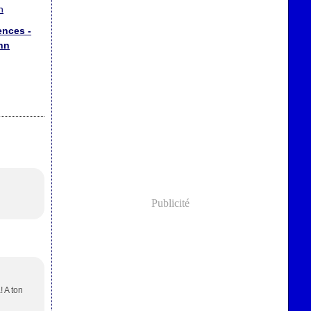
ences -
ynn
Publicité
! A ton