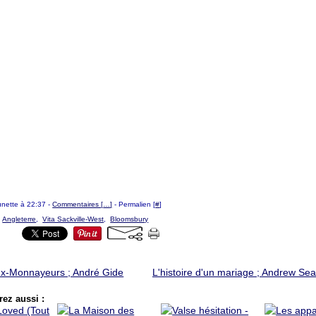
ounette à 22:37 -
Commentaires [
…
]
- Permalien [
#
]
,
Angleterre
,
Vita Sackville-West
,
Bloomsbury
x-Monnayeurs ; André Gide
L'histoire d'un mariage ; Andrew Se
ez aussi :