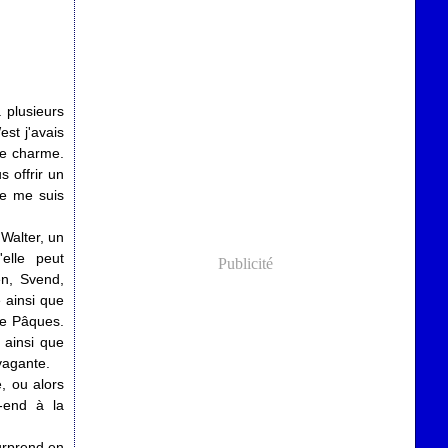
 plusieurs
est j'avais
de charme.
 offrir un
je me suis
Walter, un
'elle peut
Publicité
en, Svend,
e ainsi que
de Pâques.
, ainsi que
vagante.
, ou alors
k-end à la
urprend en