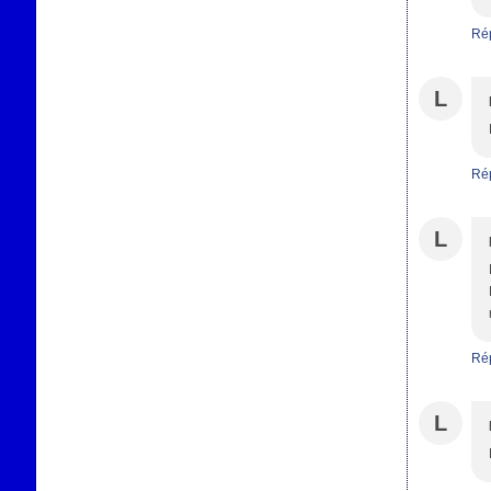
Ré
L
Ré
L
Ré
L