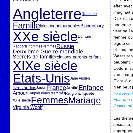
effet ave
Angleterre
imaginait 
Racisme
Dick et L
Famille
honteuse d
Mes incontournables
Bloomsbury
veut se l'
XXe siècle
Ecriture
femme ouve
bigote coi
Russie
Rapports hommes-femmes
et imagine
Deuxième Guerre mondiale
Walter res
Secrets de famille
relations parents-enfant
XIXe siècle
peuplent 
Cette mise
Etats-Unis
vue chang
Jane Austen
C'est là q
Enfance
France
n'en peut 
livres audios
Amitié
Japon
Amour
Enquête
"-Pauvre 
Religion
Couple
Drôles d'amitiés
Femmes
Mariage
Puis une c
XXIe siècle
Justice où
Virginia Woolf
Les thème
sexualité,
imprègnen