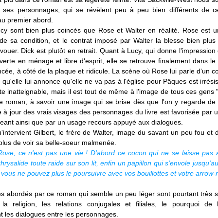
c ses personnages, qui se révèlent peu à peu bien différents de c
au premier abord.
ucy sont bien plus coincés que Rose et Walter en réalité. Rose est
e sa condition, et le contrat imposé par Walter la blesse bien plus 
avouer. Dick est plutôt en retrait. Quant à Lucy, qui donne l'impression
rte en ménage et libre d'esprit, elle se retrouve finalement dans le 
ncée, à côté de la plaque et ridicule. La scène où Rose lui parle d'un
 qu'elle lui annonce qu'elle ne va pas à l'église pour Pâques est irrésis
te inatteignable, mais il est tout de même à l'image de tous ces gens 
le roman, à savoir une image qui se brise dès que l'on y regarde de 
 à jour des vrais visages des personnages du livre est favorisée par u
eant ainsi que par un usage recours appuyé aux dialogues.
u'intervient Gilbert, le frère de Walter, image du savant un peu fou et 
plus de voir sa belle-soeur malmenée.
Rose, ce n'est pas une vie ! D'abord ce cocon qui ne se laisse pas 
hrysalide toute raide sur son lit, enfin un papillon qui s'envole jusqu'a
 vous ne pouvez plus le poursuivre avec vos bouillottes et votre arrow-r
s abordés par ce roman qui semble un peu léger sont pourtant très s
 la religion, les relations conjugales et filiales, le pourquoi de l
t les dialogues entre les personnages.