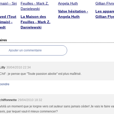
Valse hésitation -
Les appar
ved (Tout
La Maison des
Angela Huth
Gillian Fl
imais) -
Feuilles - Mark Z.
vedt
Danielewski
ires
Ajouter un commentaire
Lilly
30/04/2010 22:34
Chif' : je pense que "Toute passion abolie" est plus maîtrisé.
pondre
chiffonnette
29/04/2010 18:32
Voilà un moment que je lorgne vers cet auteur sans jamais céder! Je vais le faire va
avis, par lequel vaut-il mieux commencer?