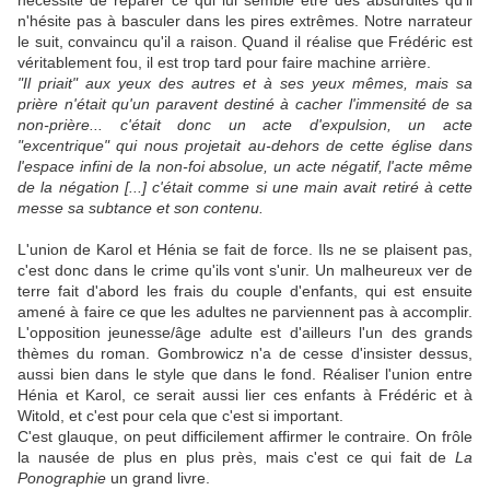
nécessité de réparer ce qui lui semble être des absurdités qu'il
n'hésite pas à basculer dans les pires extrêmes. Notre narrateur
le suit, convaincu qu'il a raison. Quand il réalise que Frédéric est
véritablement fou, il est trop tard pour faire machine arrière.
"Il priait" aux yeux des autres et à ses yeux mêmes, mais sa
prière n'était qu'un paravent destiné à cacher l'immensité de sa
non-prière... c'était donc un acte d'expulsion, un acte
"excentrique" qui nous projetait au-dehors de cette église dans
l'espace infini de la non-foi absolue, un acte négatif, l'acte même
de la négation [...] c'était comme si une main avait retiré à cette
messe sa subtance et son contenu.
L'union de Karol et Hénia se fait de force. Ils ne se plaisent pas,
c'est donc dans le crime qu'ils vont s'unir. Un malheureux ver de
terre fait d'abord les frais du couple d'enfants, qui est ensuite
amené à faire ce que les adultes ne parviennent pas à accomplir.
L'opposition jeunesse/âge adulte est d'ailleurs l'un des grands
thèmes du roman. Gombrowicz n'a de cesse d'insister dessus,
aussi bien dans le style que dans le fond. Réaliser l'union entre
Hénia et Karol, ce serait aussi lier ces enfants à Frédéric et à
Witold, et c'est pour cela que c'est si important.
C'est glauque, on peut difficilement affirmer le contraire. On frôle
la nausée de plus en plus près, mais c'est ce qui fait de
La
Ponographie
un grand livre.