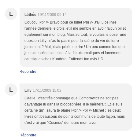
L
Léthée
19/11/2009 09:14
Coucou !<br /> Bravo pour ce billet !<br /> J'ai lu ce livre
l'année dernière je crois, et il me semble en avoir fait un billet
également sur mon blog. Mais surtout, je voulais te poser une
question Lilly : n'as-tu pas ri pour la scène du ver de terre
justement ? Moi j'étais pétée de rire ! Un peu comme lorsque
je ris de scènes qui sont à la fois dramatiques et forcément
caustiques chez Kundera. J'attends ton avis ! :D
Répondre
L
Lilly
17/11/2009 11:02
Gaëlle : c'est très dommage que Gombrowicz ne soit pas
davantage lu dans la blogosphère, il le mériterait. Et je suis
certaine qu'il saura te plaire !<br /> <br /> Michel : les deux
livres ont beaucoup de points communs de toute façon, mais
c'est vrai que "Cosmos" demeure mon favori.
Répondre