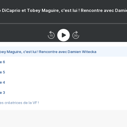
 DiCaprio et Tobey Maguire, c'est lui ! Rencontre avec Dam
bey Maguire, c'est lui ! Rencontre avec Damien Witecka
e 6
e 5
e 4
e 3
s créatrices de la VF !
e 2
e 1