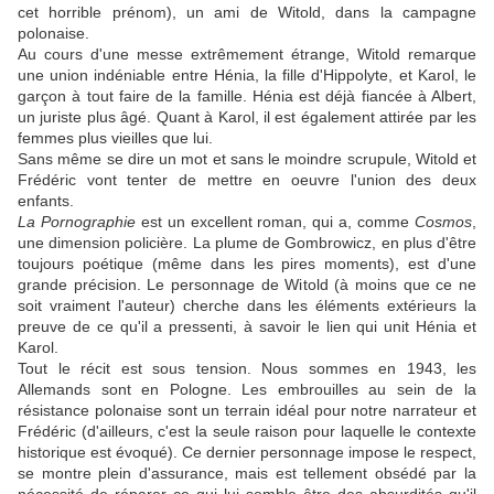
cet horrible prénom), un ami de Witold, dans la campagne
polonaise.
Au cours d'une messe extrêmement étrange, Witold remarque
une union indéniable entre Hénia, la fille d'Hippolyte, et Karol, le
garçon à tout faire de la famille. Hénia est déjà fiancée à Albert,
un juriste plus âgé. Quant à Karol, il est également attirée par les
femmes plus vieilles que lui.
Sans même se dire un mot et sans le moindre scrupule, Witold et
Frédéric vont tenter de mettre en oeuvre l'union des deux
enfants.
La Pornographie
est un excellent roman, qui a, comme
Cosmos
,
une dimension policière. La plume de Gombrowicz, en plus d'être
toujours poétique (même dans les pires moments), est d'une
grande précision. Le personnage de Witold (à moins que ce ne
soit vraiment l'auteur) cherche dans les éléments extérieurs la
preuve de ce qu'il a pressenti, à savoir le lien qui unit Hénia et
Karol.
Tout le récit est sous tension. Nous sommes en 1943, les
Allemands sont en Pologne. Les embrouilles au sein de la
résistance polonaise sont un terrain idéal pour notre narrateur et
Frédéric (d'ailleurs, c'est la seule raison pour laquelle le contexte
historique est évoqué). Ce dernier personnage impose le respect,
se montre plein d'assurance, mais est tellement obsédé par la