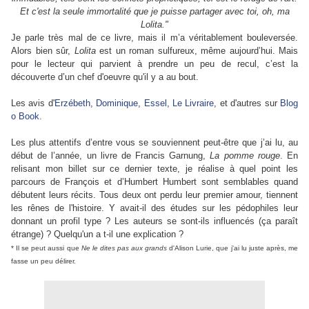
Et c'est la seule immortalité que je puisse partager avec toi, oh, ma
Lolita."
Je parle très mal de ce livre, mais il m’a véritablement bouleversée.
Alors bien sûr,
Lolita
est un roman sulfureux, même aujourd’hui. Mais
pour le lecteur qui parvient à prendre un peu de recul, c’est la
découverte d’un chef d'oeuvre qu'il y a au bout.
Les avis d'
Erzébeth
,
Dominique
,
Essel
,
Le Livraire
, et d'autres sur
Blog
o Book
.
Les plus attentifs d’entre vous se souviennent peut-être que j’ai lu, au
début de l’année, un livre de Francis Garnung,
La pomme rouge
. En
relisant mon billet sur ce dernier texte, je réalise à quel point les
parcours de François et d’Humbert Humbert sont semblables quand
débutent leurs récits. Tous deux ont perdu leur premier amour, tiennent
les rênes de l'histoire. Y avait-il des études sur les pédophiles leur
donnant un profil type ? Les auteurs se sont-ils influencés (ça paraît
étrange) ? Quelqu'un a t-il une explication ?
* Il se peut aussi que
Ne le dites pas aux grands
d'Alison Lurie, que j'ai lu juste après, me
fasse un peu délirer.