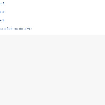
e 5
e 4
e 3
s créatrices de la VF !
e 2
e 1
e Mektoub My Love arrive enfin ! Rencontre avec Shaïn Boumedine et Sal
i : après Toni en famille
elle réalise le bouleversant Dites lui que je l'aime
ais ! Rencontre autour de Vie privée de Rebecca Zlotowski
 de Marguerite, Grave... Rencontre avec Ella Rumpf
 Les Rêveurs, un film intime sur la santé mentale
a avec un film sur le mouvement des Gilets jaunes