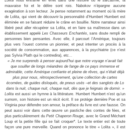
Lolita
nous entraîne en effet dans une histoire où le sarcasme, la
mauvaise foi et le délire sont rois. Nabokov n’épargne aucune
exagération à son lecteur. Je pense notamment au moment où là mère
de Lolita, qui vient de découvrir la personnalité d’Humbert Humbert est
éliminée en se faisant réduire le crâne en bouillie. Notre narrateur ainsi
libéré peut aller récupérer sa Lolita, et en faire sa maîtresse dans un
établissement appelé
Les Chasseurs Enchantés
, sans doute rempli de
personnes bien pensantes. Avec elle, il parcourt l’Amérique, toujours
plus vers l’ouest comme un pionnier, et peut intenter un procès à la
société de consommation, aux apparences, à la psychiatrie (ce n’est
pas Sylvia Plath qui le contredira), etc...
« Je me surprends à penser aujourd’hui que notre voyage n’avait fait
que souiller de longs méandres de fange de ce pays immense et
admirable, cette Amérique confiante et pleine de rêves, qui n’était déjà
plus pour nous, rétrospectivement, qu’une collection de cartes
écornées, de guides disloqués, de pneus usés –et des sanglots de Lo
dans la nuit, chaque nuit, chaque nuit, dès que je feignais de dormir. »
Lolita
est aussi un hymne à la littérature. Humbert Humbert n’est qu’un
surnom, son histoire est un récit écrit. Il se protège dernière Poe et sa
Virginia pour défendre son amour, la préface du livre est une fausse. On
peut aussi voir dans cette œuvre un pastiche des contes de fées, et
plus particulièrement du
Petit Chaperon Rouge
, avec le Grand Méchant
Loup et la petite fille qui se fait croquer*. Le texte entier est de toute
façon une pure merveille. Quand on prononce le titre « Lolita », il est