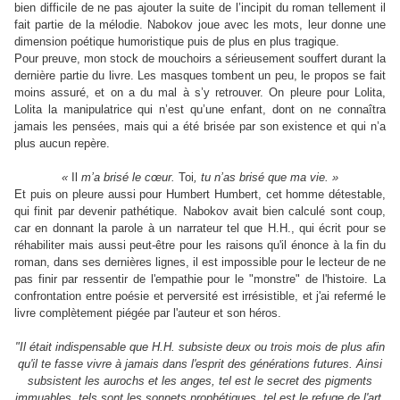
bien difficile de ne pas ajouter la suite de l’incipit du roman tellement il
fait partie de la mélodie. Nabokov joue avec les mots, leur donne une
dimension poétique humoristique puis de plus en plus tragique.
Pour preuve, mon stock de mouchoirs a sérieusement souffert durant la
dernière partie du livre. Les masques tombent un peu, le propos se fait
moins assuré, et on a du mal à s’y retrouver. On pleure pour Lolita,
Lolita la manipulatrice qui n’est qu’une enfant, dont on ne connaîtra
jamais les pensées, mais qui a été brisée par son existence et qui n’a
plus aucun repère.
«
Il
m’a brisé le cœur.
Toi
, tu n’as brisé que ma vie. »
Et puis on pleure aussi pour Humbert Humbert, cet homme détestable,
qui finit par devenir pathétique. Nabokov avait bien calculé sont coup,
car en donnant la parole à un narrateur tel que H.H., qui écrit pour se
réhabiliter mais aussi peut-être pour les raisons qu'il énonce à la fin du
roman, dans ses dernières lignes, il est impossible pour le lecteur de ne
pas finir par ressentir de l'empathie pour le "monstre" de l'histoire. La
confrontation entre poésie et perversité est irrésistible, et j'ai refermé le
livre complètement piégée par l'auteur et son héros.
"Il était indispensable que H.H. subsiste deux ou trois mois de plus afin
qu'il te fasse vivre à jamais dans l'esprit des générations futures. Ainsi
subsistent les aurochs et les anges, tel est le secret des pigments
immuables, tels sont les sonnets prophétiques, tel est le refuge de l'art.