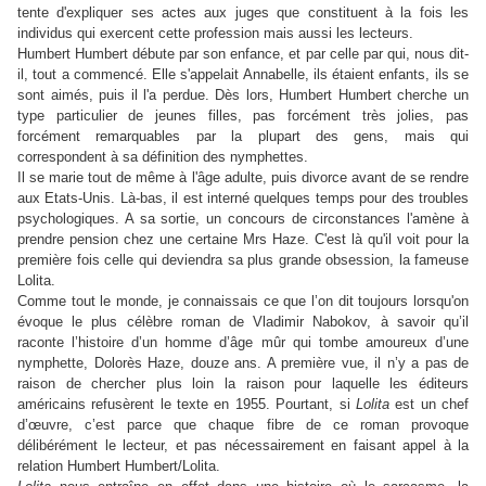
tente d'expliquer ses actes aux juges que constituent à la fois les
individus qui exercent cette profession mais aussi les lecteurs.
Humbert Humbert débute par son enfance, et par celle par qui, nous dit-
il, tout a commencé. Elle s'appelait Annabelle, ils étaient enfants, ils se
sont aimés, puis il l'a perdue. Dès lors, Humbert Humbert cherche un
type particulier de jeunes filles, pas forcément très jolies, pas
forcément remarquables par la plupart des gens, mais qui
correspondent à sa définition des nymphettes.
Il se marie tout de même à l'âge adulte, puis divorce avant de se rendre
aux Etats-Unis. Là-bas, il est interné quelques temps pour des troubles
psychologiques. A sa sortie, un concours de circonstances l'amène à
prendre pension chez une certaine Mrs Haze. C'est là qu'il voit pour la
première fois celle qui deviendra sa plus grande obsession, la fameuse
Lolita.
Comme tout le monde, je connaissais ce que l’on dit toujours lorsqu'on
évoque le plus célèbre roman de Vladimir Nabokov, à savoir qu’il
raconte l’histoire d’un homme d’âge mûr qui tombe amoureux d’une
nymphette, Dolorès Haze, douze ans. A première vue, il n’y a pas de
raison de chercher plus loin la raison pour laquelle les éditeurs
américains refusèrent le texte en 1955. Pourtant, si
Lolita
est un chef
d’œuvre, c’est parce que chaque fibre de ce roman provoque
délibérément le lecteur, et pas nécessairement en faisant appel à la
relation Humbert Humbert/Lolita.